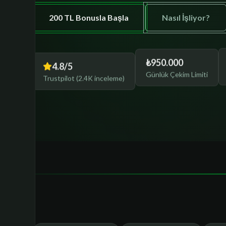
200 TL Bonusla Başla
Nasıl İşliyor?
₺950.000
4.8/5
Günlük Çekim Limiti
Trustpilot (2.4K inceleme)