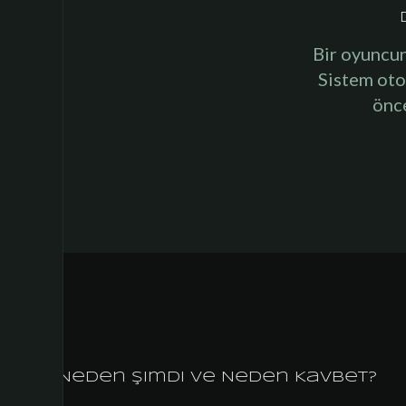
Bir oyuncun
Sistem oto
önce
Neden Şimdi ve Neden Kavbet?