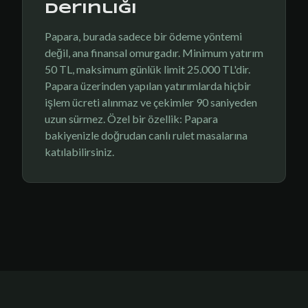
Derinliği
Papara, burada sadece bir ödeme yöntemi
değil, ana finansal omurgadır. Minimum yatırım
50 TL, maksimum günlük limit 25.000 TL'dir.
Papara üzerinden yapılan yatırımlarda hiçbir
işlem ücreti alınmaz ve çekimler 90 saniyeden
uzun sürmez. Özel bir özellik: Papara
bakiyenizle doğrudan canlı rulet masalarına
katılabilirsiniz.