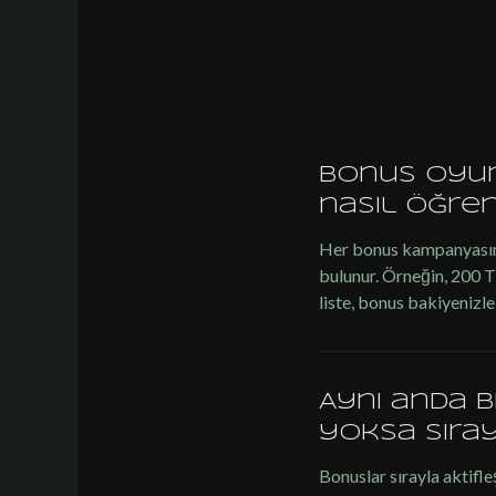
Bonus oyun
nasıl öğren
Her bonus kampanyasının
bulunur. Örneğin, 200 TL
liste, bonus bakiyeniz
Aynı anda b
yoksa sıray
Bonuslar sırayla aktifl