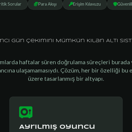
ritik Sorular
Para Akışı
Erişim Kılavuzu
Güvenli
inci Gün Çekimini Mümkün Kılan Altı Si
mlarda haftalar süren doğrulama süreçleri burada
cına ulaşamamasıydı. Çözüm, her bir özelliği bu 
üzere tasarlanmış bir altyapı.
Ayrılmış Oyuncu