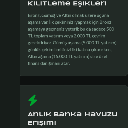
Kilitleme Eşikleri
Bronz, Gümüş ve Altın olmak üzere üç ana
aşama var. İlk çekiminizi yapmak için Bronz
aşamaya geçmeniz yeterli; bu da sadece 500
TL toplam yatırım veya 2.000 TL çevrim
gerektiriyor. Gümüş aşama (5.000 TL yatırım)
günlük çekim limitinizi iki katına çıkarırken,
Altın aşama (15.000 TL yatırım) size özel
finans danışmanı atar.
Anlık Banka Havuzu
Erişimi