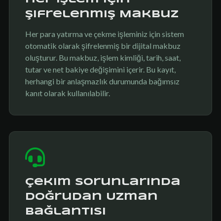
Şifrelenmiş Makbuz
Her para yatırma ve çekme işleminiz için sistem
otomatik olarak şifrelenmiş bir dijital makbuz
oluşturur. Bu makbuz, işlem kimliği, tarih, saat,
tutar ve net bakiye değişimini içerir. Bu kayıt,
herhangi bir anlaşmazlık durumunda bağımsız
kanıt olarak kullanılabilir.
Çekim Sorunlarında
Doğrudan Uzman
Bağlantısı