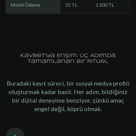
Mobil Ödeme
25 TL
1.500 TL
-
Kavbet'ya Erişim: Üç Adımda
Tamamlanan Bir Ritüel
Buradaki kayıt süreci, bir sosyal medya profili
oluşturmak kadar basit. Her adım, bildiğiniz
bir dijital deneyime benziyor, çünkü amaç
engel değil, köprü olmak.