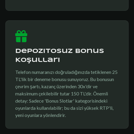
Depozitosuz Bonus
Koşulları
Telefon numaranızı doğruladığınızda tetiklenen 25
TL'lik bir deneme bonusu sunuyoruz. Bu bonusun
çevrim şartı, kazanç üzerinden 30x'dir ve
maksimum çekilebilir tutar 150 TL'dir. Önemli
detay: Sadece 'Bonus Slotlar' kategorisindeki
oyunlarda kullanılabilir; bu da sizi yüksek RTP'li,
yeni oyunlara yönlendirir.