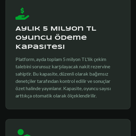
Aylık 5 Milyon TL
Oyuncu Ödeme
Kapasitesi
Platform, ayda toplam 5 milyon TL'lik çekim
talebini sorunsuz karşılayacak nakit rezervine
sahiptir. Bu kapasite, düzenli olarak bağımsız
denetçiler tarafından kontrol edilir ve sonuçlar
özet halinde yayınlanır. Kapasite, oyuncu sayısı
arttıkça otomatik olarak ölçeklendirilir.