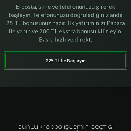
E-posta, şifre ve telefonunuzu girerek
başlayın. Telefonunuzu doğruladığınız anda
25 TL bonusunuz hazır. İlk yatırımınızı Papara
ile yapın ve 200 TL ekstra bonusu kilitleyin.
Basit, hızlı ve direkt.
225 TL İle Başlayın
Günlük 18.000 İşlemin Geçtiği