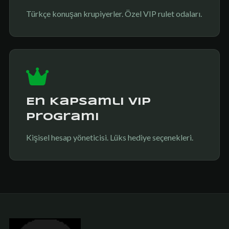
Türkçe konuşan krupiyerler. Özel VIP rulet odaları.
En Kapsamlı VIP
Programı
Kişisel hesap yöneticisi. Lüks hediye seçenekleri.