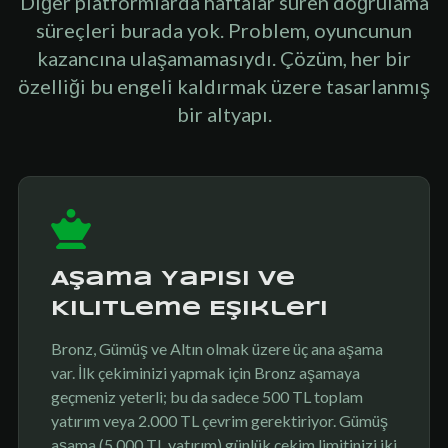
Diğer platformlarda haftalar süren doğrulama
süreçleri burada yok. Problem, oyuncunun
kazancına ulaşamamasıydı. Çözüm, her bir
özelliği bu engeli kaldırmak üzere tasarlanmış
bir altyapı.
Aşama Yapısı ve
Kilitleme Eşikleri
Bronz, Gümüş ve Altın olmak üzere üç ana aşama
var. İlk çekiminizi yapmak için Bronz aşamaya
geçmeniz yeterli; bu da sadece 500 TL toplam
yatırım veya 2.000 TL çevrim gerektiriyor. Gümüş
aşama (5.000 TL yatırım) günlük çekim limitinizi iki