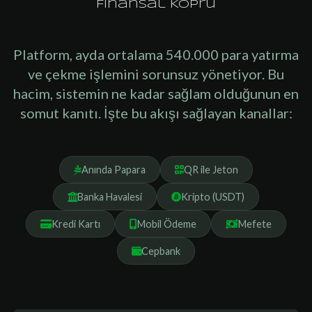
Finansal Köprü
Platform, ayda ortalama 540.000 para yatırma
ve çekme işlemini sorunsuz yönetiyor. Bu
hacim, sistemin ne kadar sağlam olduğunun en
somut kanıtı. İşte bu akışı sağlayan kanallar:
Anında Papara
QR ile Jeton
Banka Havalesi
Kripto (USDT)
Kredi Kartı
Mobil Ödeme
Mefete
Cepbank