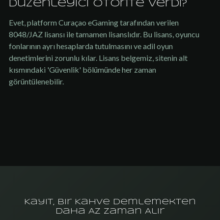
düzenleyici otorite verdi?
Evet, platform Curaçao eGaming tarafından verilen
8048/JAZ lisansı ile tamamen lisanslıdır. Bu lisans, oyuncu
fonlarının ayrı hesaplarda tutulmasını ve adil oyun
denetimlerini zorunlu kılar. Lisans belgemiz, sitenin alt
kısmındaki 'Güvenlik' bölümünde her zaman
görüntülenebilir.
Kayıt, Bir Kahve Demlemekten
Daha Az Zaman Alır