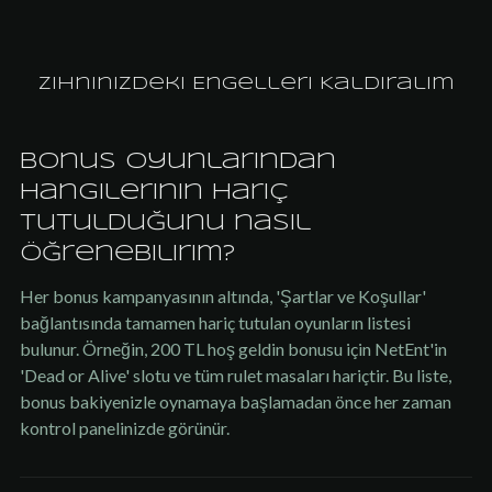
Zihninizdeki Engelleri Kaldıralım
Bonus oyunlarından
hangilerinin hariç
tutulduğunu nasıl
öğrenebilirim?
Her bonus kampanyasının altında, 'Şartlar ve Koşullar'
bağlantısında tamamen hariç tutulan oyunların listesi
bulunur. Örneğin, 200 TL hoş geldin bonusu için NetEnt'in
'Dead or Alive' slotu ve tüm rulet masaları hariçtir. Bu liste,
bonus bakiyenizle oynamaya başlamadan önce her zaman
kontrol panelinizde görünür.