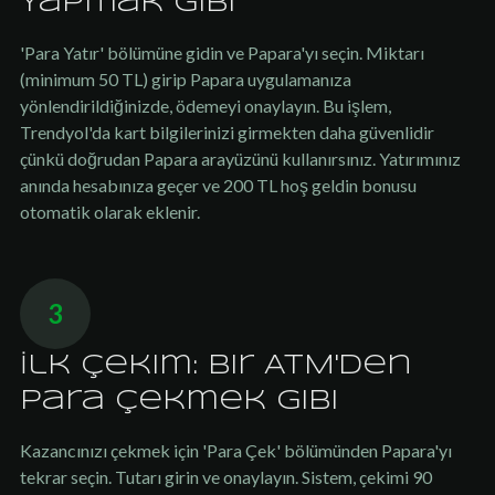
Yapmak Gibi
'Para Yatır' bölümüne gidin ve Papara'yı seçin. Miktarı
(minimum 50 TL) girip Papara uygulamanıza
yönlendirildiğinizde, ödemeyi onaylayın. Bu işlem,
Trendyol'da kart bilgilerinizi girmekten daha güvenlidir
çünkü doğrudan Papara arayüzünü kullanırsınız. Yatırımınız
anında hesabınıza geçer ve 200 TL hoş geldin bonusu
otomatik olarak eklenir.
3
İlk Çekim: Bir ATM'den
Para Çekmek Gibi
Kazancınızı çekmek için 'Para Çek' bölümünden Papara'yı
tekrar seçin. Tutarı girin ve onaylayın. Sistem, çekimi 90