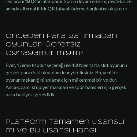
red oranı %0,3'ün altındadır. Sorun devam ederse, destek size
anında alternatif bir QR tabanlı ödeme bağlantısı oluşturur.
Önceden para yatırmadan
oyunları ücretsiz
oynayabilir miyim?
Evet, 'Demo Modu' seçeneği ile 400'den fazla slot oyununu
gerçek para riski olmadan deneyebilirsiniz. Bu, yeni bir
oyunun mekaniğini anlamak için mükemmel bir yoldur.
Ancak, canlı krupiyer masaları ve spor bahisleri için gerçek
para bakiyesi gereklidir.
Platform tamamen lisanslı
mı ve bu lisansı hangi