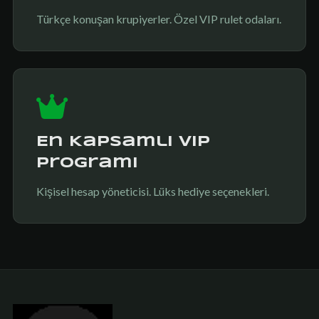
Türkçe konuşan krupiyerler. Özel VIP rulet odaları.
En Kapsamlı VIP
Programı
Kişisel hesap yöneticisi. Lüks hediye seçenekleri.