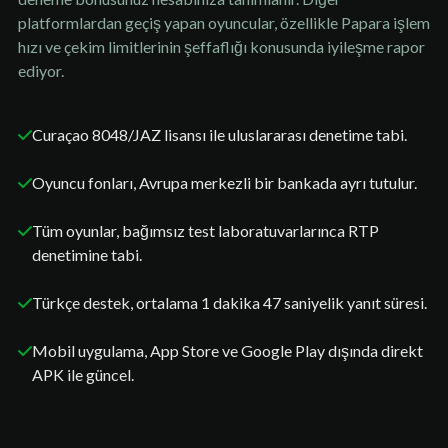
platformlardan geçiş yapan oyuncular, özellikle Papara işlem
hızı ve çekim limitlerinin şeffaflığı konusunda iyileşme rapor
ediyor.
Curaçao 8048/JAZ lisansı ile uluslararası denetime tabi.
Oyuncu fonları, Avrupa merkezli bir bankada ayrı tutulur.
Tüm oyunlar, bağımsız test laboratuvarlarınca RTP
denetimine tabi.
Türkçe destek, ortalama 1 dakika 47 saniyelik yanıt süresi.
Mobil uygulama, App Store ve Google Play dışında direkt
APK ile güncel.