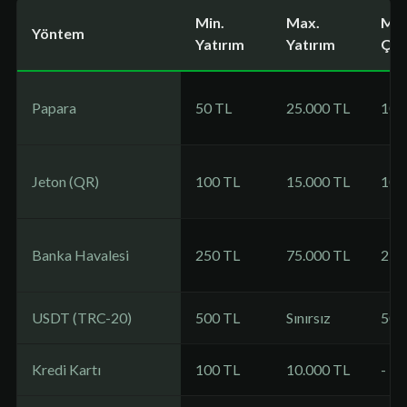
Min.
Max.
Min
Yöntem
Yatırım
Yatırım
Çek
Papara
50 TL
25.000 TL
100
Jeton (QR)
100 TL
15.000 TL
100
Banka Havalesi
250 TL
75.000 TL
250
USDT (TRC-20)
500 TL
Sınırsız
500
Kredi Kartı
100 TL
10.000 TL
-