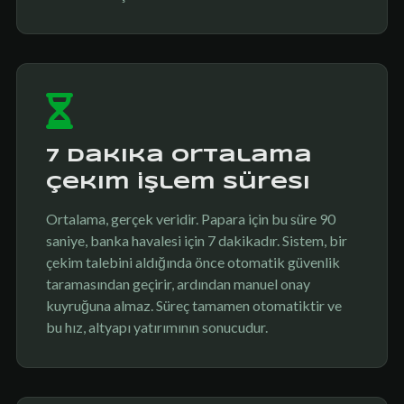
7 Dakika Ortalama
Çekim İşlem Süresi
Ortalama, gerçek veridir. Papara için bu süre 90
saniye, banka havalesi için 7 dakikadır. Sistem, bir
çekim talebini aldığında önce otomatik güvenlik
taramasından geçirir, ardından manuel onay
kuyruğuna almaz. Süreç tamamen otomatiktir ve
bu hız, altyapı yatırımının sonucudur.