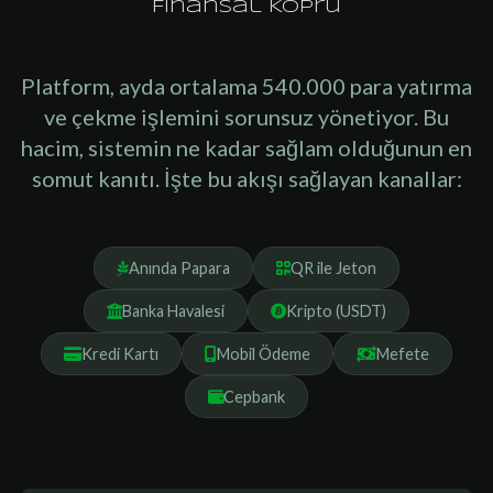
Finansal Köprü
Platform, ayda ortalama 540.000 para yatırma
ve çekme işlemini sorunsuz yönetiyor. Bu
hacim, sistemin ne kadar sağlam olduğunun en
somut kanıtı. İşte bu akışı sağlayan kanallar:
Anında Papara
QR ile Jeton
Banka Havalesi
Kripto (USDT)
Kredi Kartı
Mobil Ödeme
Mefete
Cepbank