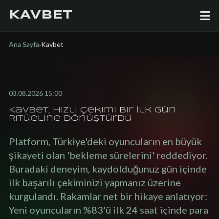
Ana İçeriğe Geç
KAVBET
Ana Sayfa
›
Kavbet
03.08.2026 15:00
Kavbet, Hızlı Çekimi Bir İlk Gün
Ritüeline Dönüştürdü
Platform, Türkiye'deki oyuncuların en büyük
şikayeti olan 'bekleme sürelerini' reddediyor.
Buradaki deneyim, kaydolduğunuz gün içinde
ilk başarılı çekiminizi yapmanız üzerine
kurgulandı. Rakamlar net bir hikaye anlatıyor:
Yeni oyuncuların %83'ü ilk 24 saat içinde para