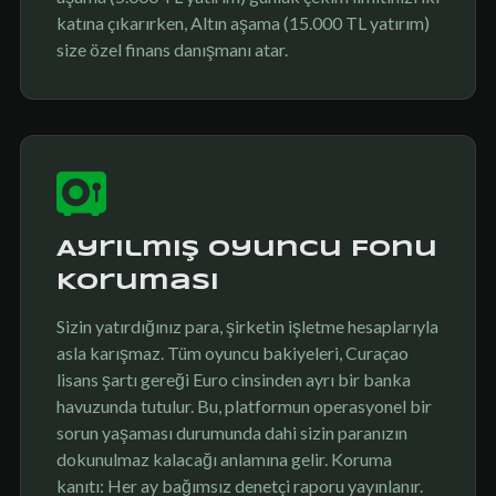
katına çıkarırken, Altın aşama (15.000 TL yatırım)
size özel finans danışmanı atar.
Ayrılmış Oyuncu Fonu
Koruması
Sizin yatırdığınız para, şirketin işletme hesaplarıyla
asla karışmaz. Tüm oyuncu bakiyeleri, Curaçao
lisans şartı gereği Euro cinsinden ayrı bir banka
havuzunda tutulur. Bu, platformun operasyonel bir
sorun yaşaması durumunda dahi sizin paranızın
dokunulmaz kalacağı anlamına gelir. Koruma
kanıtı: Her ay bağımsız denetçi raporu yayınlanır.