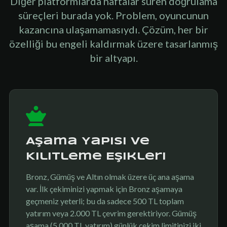
Diğer platformlarda haftalar süren doğrulama
süreçleri burada yok. Problem, oyuncunun
kazancına ulaşamamasıydı. Çözüm, her bir
özelliği bu engeli kaldırmak üzere tasarlanmış
bir altyapı.
Aşama Yapısı ve
Kilitleme Eşikleri
Bronz, Gümüş ve Altın olmak üzere üç ana aşama
var. İlk çekiminizi yapmak için Bronz aşamaya
geçmeniz yeterli; bu da sadece 500 TL toplam
yatırım veya 2.000 TL çevrim gerektiriyor. Gümüş
aşama (5.000 TL yatırım) günlük çekim limitinizi iki