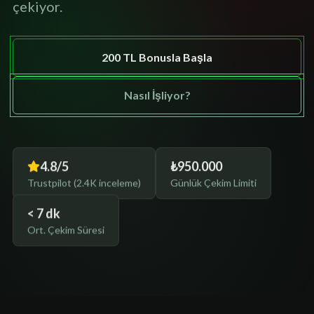
çekiyor.
200 TL Bonusla Başla
Nasıl İşliyor?
4.8/5
₺950.000
Trustpilot (2.4K inceleme)
Günlük Çekim Limiti
< 7 dk
Ort. Çekim Süresi