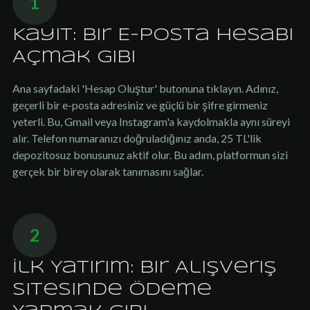
1
Kayıt: Bir E-posta Hesabı
Açmak Gibi
Ana sayfadaki 'Hesap Oluştur' butonuna tıklayın. Adınız,
geçerli bir e-posta adresiniz ve güçlü bir şifre girmeniz
yeterli. Bu, Gmail veya Instagram'a kaydolmakla aynı süreyi
alır. Telefon numaranızı doğruladığınız anda, 25 TL'lik
depozitosuz bonusunuz aktif olur. Bu adım, platformun sizi
gerçek bir birey olarak tanımasını sağlar.
2
İlk Yatırım: Bir Alışveriş
Sitesinde Ödeme