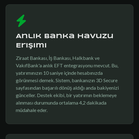
Anlık Banka Havuzu
Erişimi
Ziraat Bankası, İş Bankası, Halkbank ve
VakıfBank'a anlık EFT entegrasyonu mevcut. Bu,
yatırımınızın 10 saniye içinde hesabınızda
görünmesi demek. Sistem, bankanızın 3D Secure
sayfasından başarılı dönüş aldığı anda bakiyenizi
günceller. Destek ekibi, bir yatırımın beklemeye
alınması durumunda ortalama 4,2 dakikada
müdahale eder.