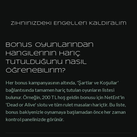
Zihninizdeki Engelleri Kaldıralım
Bonus oyunlarından
hangilerinin hariç
tutulduğunu nasıl
öğrenebilirim?
Her bonus kampanyasının altında, 'Şartlar ve Koşullar'
bağlantısında tamamen hariç tutulan oyunların listesi
bulunur. Örneğin, 200 TL hoş geldin bonusu için NetEnt'in
'Dead or Alive' slotu ve tüm rulet masaları hariçtir. Bu liste,
bonus bakiyenizle oynamaya başlamadan önce her zaman
kontrol panelinizde görünür.