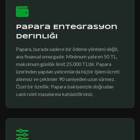
Papara Entegrasyon
Derinliği
Papara, burada sadece bir ödeme yöntemi değil,
ana finansal omurgadır. Minimum yatırım 50 TL,
maksimum günlük limit 25.000 TL'dir. Papara
üzerinden yapılan yatırımlarda hiçbir işlem ücreti
alınmaz ve çekimler 90 saniyeden uzun sürmez.
Özel bir özellik: Papara bakiyenizle doğrudan
canlı rulet masalarına katılabilirsiniz.