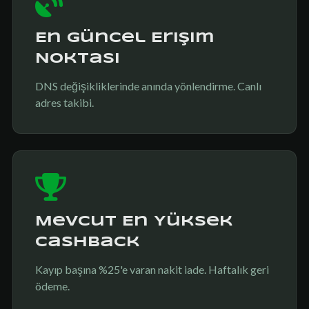
En Güncel Erişim
Noktası
DNS değişikliklerinde anında yönlendirme. Canlı
adres takibi.
Mevcut En Yüksek
Cashback
Kayıp başına %25'e varan nakit iade. Haftalık geri
ödeme.