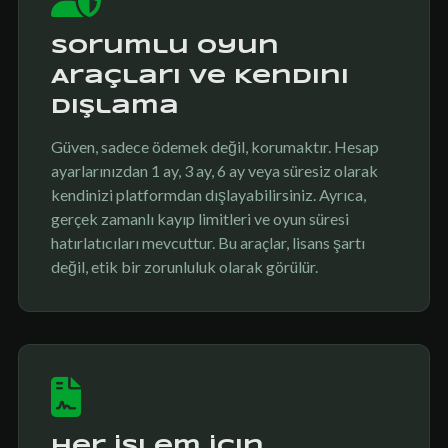
Sorumlu Oyun
Araçları ve Kendini
Dışlama
Güven, sadece ödemek değil, korumaktır. Hesap
ayarlarınızdan 1 ay, 3 ay, 6 ay veya süresiz olarak
kendinizi platformdan dışlayabilirsiniz. Ayrıca,
gerçek zamanlı kayıp limitleri ve oyun süresi
hatırlatıcıları mevcuttur. Bu araçlar, lisans şartı
değil, etik bir zorunluluk olarak görülür.
Her İşlem İçin