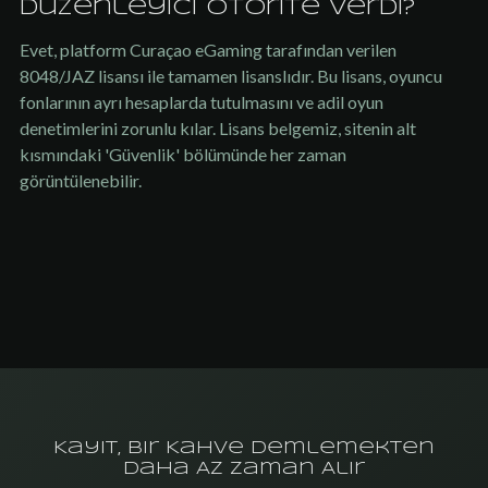
düzenleyici otorite verdi?
Evet, platform Curaçao eGaming tarafından verilen
8048/JAZ lisansı ile tamamen lisanslıdır. Bu lisans, oyuncu
fonlarının ayrı hesaplarda tutulmasını ve adil oyun
denetimlerini zorunlu kılar. Lisans belgemiz, sitenin alt
kısmındaki 'Güvenlik' bölümünde her zaman
görüntülenebilir.
Kayıt, Bir Kahve Demlemekten
Daha Az Zaman Alır