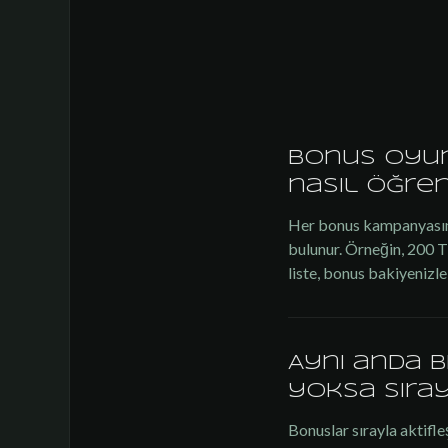
Bonus oyun
nasıl öğren
Her bonus kampanyasının
bulunur. Örneğin, 200 TL
liste, bonus bakiyeniz
Aynı anda b
yoksa sıray
Bonuslar sırayla aktifl