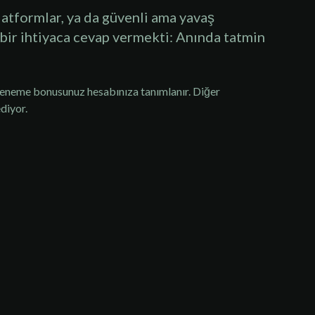
latformlar, ya da güvenli ama yavaş
 bir ihtiyaca cevap vermekti: Anında tatmin
 deneme bonusunuz hesabınıza tanımlanır. Diğer
diyor.