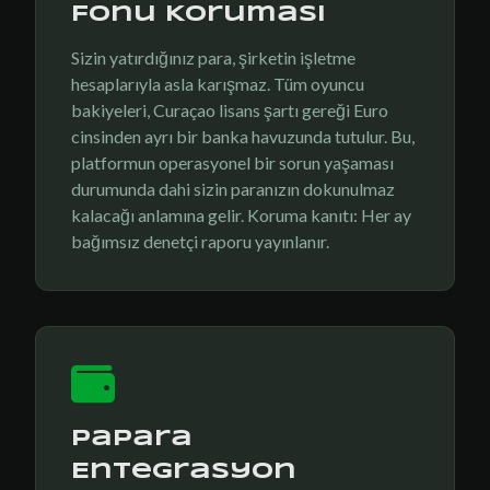
Fonu Koruması
Sizin yatırdığınız para, şirketin işletme
hesaplarıyla asla karışmaz. Tüm oyuncu
bakiyeleri, Curaçao lisans şartı gereği Euro
cinsinden ayrı bir banka havuzunda tutulur. Bu,
platformun operasyonel bir sorun yaşaması
durumunda dahi sizin paranızın dokunulmaz
kalacağı anlamına gelir. Koruma kanıtı: Her ay
bağımsız denetçi raporu yayınlanır.
Papara
Entegrasyon