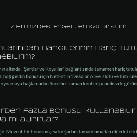
Zihninizdeki Engelleri Kaldıralım
larından hangilerinin hariç tu
ebilirim?
 altında, 'Şartlar ve Koşullar' bağlantısında tamamen hariç tutulan
 hoş geldin bonusu için NetEnt'in 'Dead or Alive' slotu ve tüm rulet
le oynamaya başlamadan önce her zaman kontrol panelinizde görünü
irden fazla bonusu kullanabilir
a mı alınırlar?
eşir. Mevcut bir bonusun çevrim şartını tamamlamadan diğerini etki