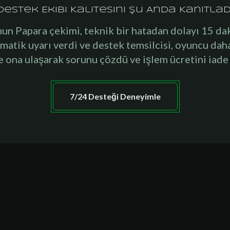
Destek Ekibi Kalitesini Şu Anda Kanıtlad
un Papara çekimi, teknik bir hatadan dolayı 15 dak
matik uyarı verdi ve destek temsilcisi, oyuncu da
 ona ulaşarak sorunu çözdü ve işlem ücretini iade 
7/24 Desteği Deneyimle