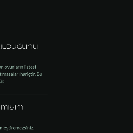
tulduğunu
 oyunların listesi
 masaları hariçtir. Bu
r.
 miyim
nleştiremezsiniz.