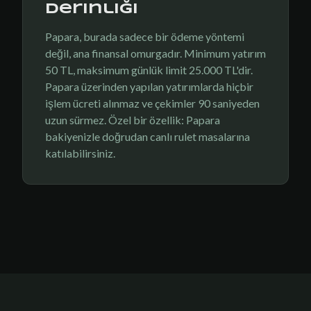
Derinliği
Papara, burada sadece bir ödeme yöntemi
değil, ana finansal omurgadır. Minimum yatırım
50 TL, maksimum günlük limit 25.000 TL'dir.
Papara üzerinden yapılan yatırımlarda hiçbir
işlem ücreti alınmaz ve çekimler 90 saniyeden
uzun sürmez. Özel bir özellik: Papara
bakiyenizle doğrudan canlı rulet masalarına
katılabilirsiniz.