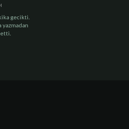
ı
ika gecikti.
ha yazmadan
etti.