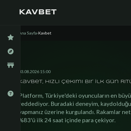
Ana İçeriğe Geç
KAVBET
Ana Sayfa
›
Kavbet
03.08.2026 15:00
Kavbet, Hızlı Çekimi Bir İlk Gün 
Platform, Türkiye'deki oyuncuların en büyü
reddediyor. Buradaki deneyim, kaydolduğunu
yapmanız üzerine kurgulandı. Rakamlar net 
%83'ü ilk 24 saat içinde para çekiyor.