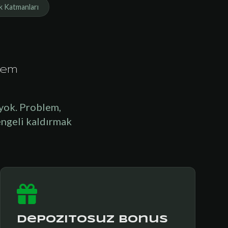
k Katmanları
stem
 yok. Problem,
engeli kaldırmak
Depozitosuz Bonus