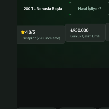
200 TL Bonusla Başla
Nasıl İşliyor?
₺950.000
4.8/5
Günlük Çekim Limiti
Trustpilot (2.4K inceleme)