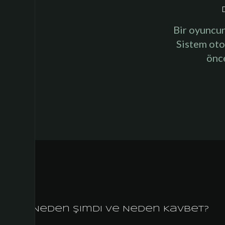
Bir oyuncun
Sistem oto
önce
Neden Şimdi ve Neden Kavbet?