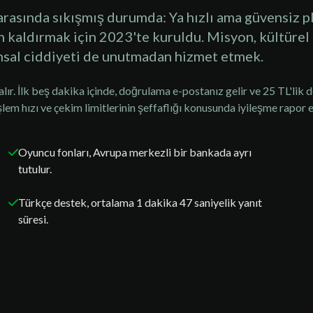
 arasında sıkışmış durumda: Ya hızlı ama güvensiz p
n kaldırmak için 2023'te kuruldu. Misyon, kültürel
ansal ciddiyeti de unutmadan hizmet etmek.
ır. İlk beş dakika içinde, doğrulama e-postanız gelir ve 25 TL'lik
lem hızı ve çekim limitlerinin şeffaflığı konusunda iyileşme rapor e
Oyuncu fonları, Avrupa merkezli bir bankada ayrı
tutulur.
Türkçe destek, ortalama 1 dakika 47 saniyelik yanıt
süresi.