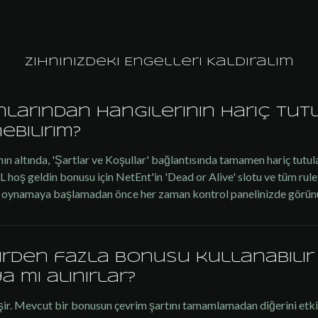
Zihninizdeki Engelleri Kaldıralım
larından hangilerinin hariç tu
ebilirim?
 altında, 'Şartlar ve Koşullar' bağlantısında tamamen hariç tutulan
 hoş geldin bonusu için NetEnt'in 'Dead or Alive' slotu ve tüm rulet
le oynamaya başlamadan önce her zaman kontrol panelinizde görünü
irden fazla bonusu kullanabilir
a mı alınırlar?
eşir. Mevcut bir bonusun çevrim şartını tamamlamadan diğerini etki