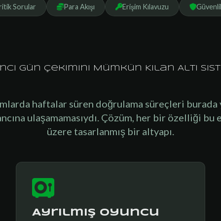
ritik Sorular
Para Akışı
Erişim Kılavuzu
Güvenli
inci Gün Çekimini Mümkün Kılan Altı Si
mlarda haftalar süren doğrulama süreçleri burada
cına ulaşamamasıydı. Çözüm, her bir özelliği bu 
üzere tasarlanmış bir altyapı.
Ayrılmış Oyuncu