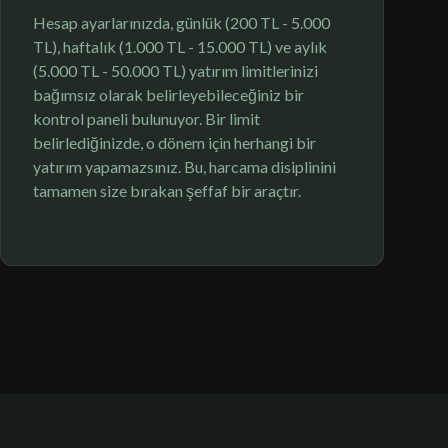
Hesap ayarlarınızda, günlük (200 TL - 5.000
TL), haftalık (1.000 TL - 15.000 TL) ve aylık
(5.000 TL - 50.000 TL) yatırım limitlerinizi
bağımsız olarak belirleyebileceğiniz bir
kontrol paneli bulunuyor. Bir limit
belirlediğinizde, o dönem için herhangi bir
yatırım yapamazsınız. Bu, harcama disiplinini
tamamen size bırakan şeffaf bir araçtır.