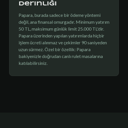
Derinliği
Papara, burada sadece bir ödeme yöntemi
değil, ana finansal omurgadır. Minimum yatırım
50 TL, maksimum günlük limit 25.000 TL'dir.
Papara üzerinden yapılan yatırımlarda hiçbir
işlem ücreti alınmaz ve çekimler 90 saniyeden
uzun sürmez. Özel bir özellik: Papara
bakiyenizle doğrudan canlı rulet masalarına
katılabilirsiniz.