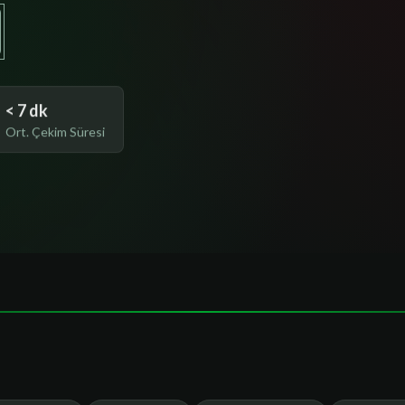
< 7 dk
Ort. Çekim Süresi