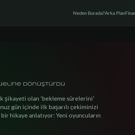
Neden Burada?
Arka Plan
Fina
Ritüeline Dönüştürdü
k şikayeti olan 'bekleme sürelerini'
z gün içinde ilk başarılı çekiminizi
bir hikaye anlatıyor: Yeni oyuncuların