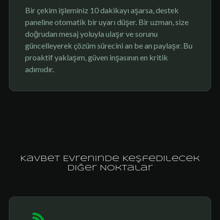
Bir çekim işleminiz 10 dakikayı aşarsa, destek
paneline otomatik bir uyarı düşer. Bir uzman, size
doğrudan mesaj yoluyla ulaşır ve sorunu
güncelleyerek çözüm sürecini an be an paylaşır. Bu
proaktif yaklaşım, güven inşasının en kritik
adımıdır.
Kavbet Evreninde Keşfedilecek
Diğer Noktalar