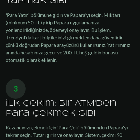
Yapmak Gibi
'Para Yatır' bölümüne gidin ve Papara'yı seçin. Miktarı
(minimum 50 TL) girip Papara uygulamanıza
yönlendirildiğinizde, ödemeyi onaylayın. Bu işlem,
Trendyol'da kart bilgilerinizi girmekten daha güvenlidir
çünkü doğrudan Papara arayüzünü kullanırsınız. Yatırımınız
anında hesabınıza geçer ve 200 TL hoş geldin bonusu
otomatik olarak eklenir.
3
İlk Çekim: Bir ATM'den
Para Çekmek Gibi
Kazancınızı çekmek için 'Para Çek' bölümünden Papara'yı
tekrar seçin. Tutarı girin ve onaylayın. Sistem, çekimi 90