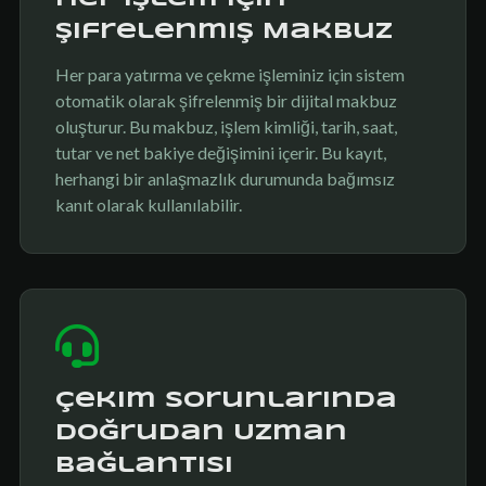
Şifrelenmiş Makbuz
Her para yatırma ve çekme işleminiz için sistem
otomatik olarak şifrelenmiş bir dijital makbuz
oluşturur. Bu makbuz, işlem kimliği, tarih, saat,
tutar ve net bakiye değişimini içerir. Bu kayıt,
herhangi bir anlaşmazlık durumunda bağımsız
kanıt olarak kullanılabilir.
Çekim Sorunlarında
Doğrudan Uzman
Bağlantısı