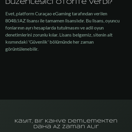
düzenleyici otorite verdi?
Evet, platform Curaçao eGaming tarafından verilen
8048/JAZ lisansı ile tamamen lisanslıdır. Bu lisans, oyuncu
fonlarının ayrı hesaplarda tutulmasını ve adil oyun
denetimlerini zorunlu kılar. Lisans belgemiz, sitenin alt
kısmındaki 'Güvenlik' bölümünde her zaman
görüntülenebilir.
Kayıt, Bir Kahve Demlemekten
Daha Az Zaman Alır