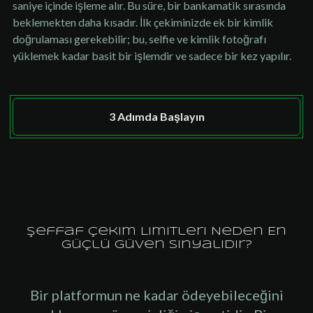
saniye içinde işleme alır. Bu süre, bir bankamatik sırasında
beklemekten daha kısadır. İlk çekiminizde ek bir kimlik
doğrulaması gerekebilir; bu, selfie ve kimlik fotoğrafı
yüklemek kadar basit bir işlemdir ve sadece bir kez yapılır.
3 Adımda Başlayın
Şeffaf Çekim Limitleri Neden En
Güçlü Güven Sinyalidir?
Bir platformun ne kadar ödeyebileceğini