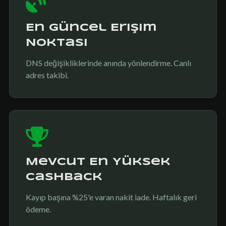
En Güncel Erişim
Noktası
DNS değişikliklerinde anında yönlendirme. Canlı
adres takibi.
Mevcut En Yüksek
Cashback
Kayıp başına %25'e varan nakit iade. Haftalık geri
ödeme.