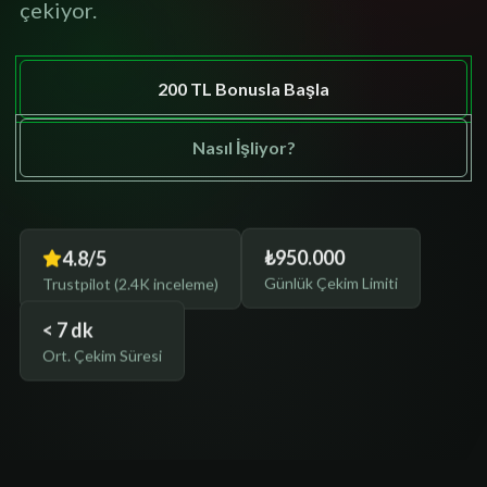
çekiyor.
200 TL Bonusla Başla
Nasıl İşliyor?
4.8/5
₺950.000
Trustpilot (2.4K inceleme)
Günlük Çekim Limiti
< 7 dk
Ort. Çekim Süresi