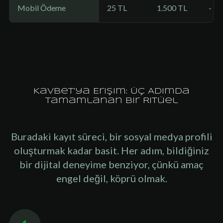
Mobil Ödeme
25 TL
1.500 TL
-
Kavbet'ya Erişim: Üç Adımda
Tamamlanan Bir Ritüel
Buradaki kayıt süreci, bir sosyal medya profili
oluşturmak kadar basit. Her adım, bildiğiniz
bir dijital deneyime benziyor, çünkü amaç
engel değil, köprü olmak.