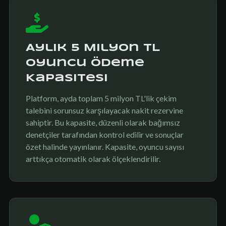
Aylık 5 Milyon TL
Oyuncu Ödeme
Kapasitesi
Platform, ayda toplam 5 milyon TL'lik çekim
talebini sorunsuz karşılayacak nakit rezervine
sahiptir. Bu kapasite, düzenli olarak bağımsız
denetçiler tarafından kontrol edilir ve sonuçlar
özet halinde yayınlanır. Kapasite, oyuncu sayısı
arttıkça otomatik olarak ölçeklendirilir.