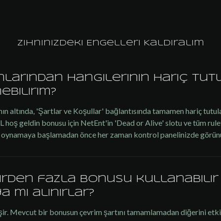
Zihninizdeki Engelleri Kaldıralım
larından hangilerinin hariç tu
ebilirim?
 altında, 'Şartlar ve Koşullar' bağlantısında tamamen hariç tutulan
 hoş geldin bonusu için NetEnt'in 'Dead or Alive' slotu ve tüm rulet
le oynamaya başlamadan önce her zaman kontrol panelinizde görünü
irden fazla bonusu kullanabilir
a mı alınırlar?
eşir. Mevcut bir bonusun çevrim şartını tamamlamadan diğerini etki