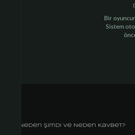
Bir oyuncun
Sistem oto
önce
Neden Şimdi ve Neden Kavbet?