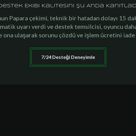
Destek Ekibi Kalitesini Şu Anda Kanıtlad
un Papara çekimi, teknik bir hatadan dolayı 15 dak
matik uyarı verdi ve destek temsilcisi, oyuncu da
 ona ulaşarak sorunu çözdü ve işlem ücretini iade 
7/24 Desteği Deneyimle