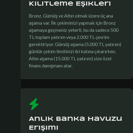
Kilitleme Eşikleri
Bronz, Gümüş ve Altın olmak üzere üç ana
aşama var. İlk çekiminizi yapmak için Bronz
aşamaya geçmeniz yeterli; bu da sadece 500
TL toplam yatırım veya 2.000 TL çevrim
gerektiriyor. Gümüş aşama (5.000 TL yatırım)
günlük çekim limitinizi iki katına çıkarırken,
Altın aşama (15.000 TL yatırım) size özel
finans danışmanı atar.
Anlık Banka Havuzu
Erişimi