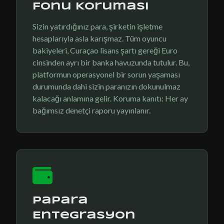
Fonu Koruması
Sizin yatırdığınız para, şirketin işletme
hesaplarıyla asla karışmaz. Tüm oyuncu
bakiyeleri, Curaçao lisans şartı gereği Euro
cinsinden ayrı bir banka havuzunda tutulur. Bu,
platformun operasyonel bir sorun yaşaması
durumunda dahi sizin paranızın dokunulmaz
kalacağı anlamına gelir. Koruma kanıtı: Her ay
bağımsız denetçi raporu yayınlanır.
Papara
Entegrasyon