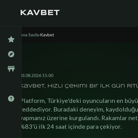
Ana İçeriğe Geç
KAVBET
Ana Sayfa
›
Kavbet
03.08.2026 15:00
Kavbet, Hızlı Çekimi Bir İlk Gün 
Platform, Türkiye'deki oyuncuların en büyü
reddediyor. Buradaki deneyim, kaydolduğunu
yapmanız üzerine kurgulandı. Rakamlar net 
%83'ü ilk 24 saat içinde para çekiyor.