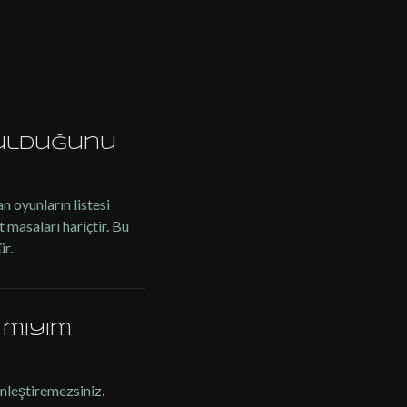
tulduğunu
 oyunların listesi
 masaları hariçtir. Bu
r.
 miyim
nleştiremezsiniz.