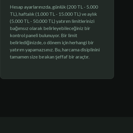
Hesap ayarlarınızda, günlük (200 TL - 5.000
TL), haftalık (1.000 TL - 15.000 TL) ve aylık
(5.000 TL - 50.000 TL) yatırım limitlerinizi
bağımsız olarak belirleyebileceğiniz bir
kontrol paneli bulunuyor. Bir limit
belirlediğinizde, o dönem için herhangi bir
yatırım yapamazsınız. Bu, harcama disiplinini
tamamen size bırakan şeffaf bir araçtır.