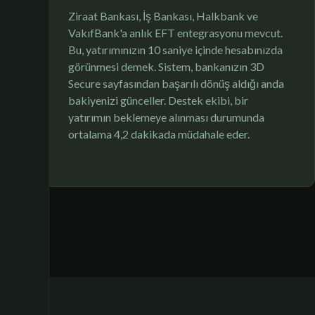
Ziraat Bankası, İş Bankası, Halkbank ve
VakıfBank'a anlık EFT entegrasyonu mevcut.
Bu, yatırımınızın 10 saniye içinde hesabınızda
görünmesi demek. Sistem, bankanızın 3D
Secure sayfasından başarılı dönüş aldığı anda
bakiyenizi günceller. Destek ekibi, bir
yatırımın beklemeye alınması durumunda
ortalama 4,2 dakikada müdahale eder.