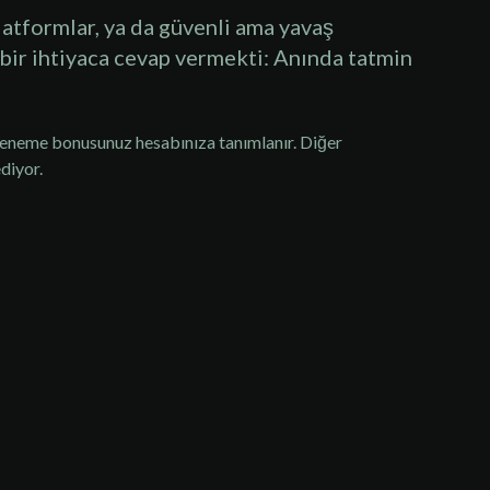
latformlar, ya da güvenli ama yavaş
 bir ihtiyaca cevap vermekti: Anında tatmin
 deneme bonusunuz hesabınıza tanımlanır. Diğer
diyor.