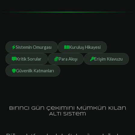
Sayfa İçeriği
Sistemin Omurgası
Kuruluş Hikayesi
Kritik Sorular
Para Akışı
Erişim Kılavuzu
Güvenlik Katmanları
Birinci Gün Çekimini Mümkün Kılan
Altı Sistem