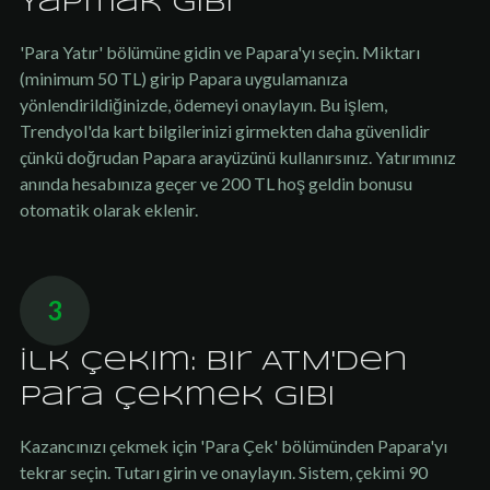
Yapmak Gibi
'Para Yatır' bölümüne gidin ve Papara'yı seçin. Miktarı
(minimum 50 TL) girip Papara uygulamanıza
yönlendirildiğinizde, ödemeyi onaylayın. Bu işlem,
Trendyol'da kart bilgilerinizi girmekten daha güvenlidir
çünkü doğrudan Papara arayüzünü kullanırsınız. Yatırımınız
anında hesabınıza geçer ve 200 TL hoş geldin bonusu
otomatik olarak eklenir.
3
İlk Çekim: Bir ATM'den
Para Çekmek Gibi
Kazancınızı çekmek için 'Para Çek' bölümünden Papara'yı
tekrar seçin. Tutarı girin ve onaylayın. Sistem, çekimi 90