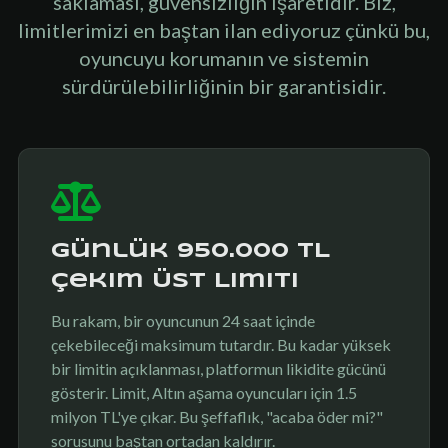
saklaması, güvensizliğin işaretidir. Biz,
limitlerimizi en baştan ilan ediyoruz çünkü bu,
oyuncuyu korumanın ve sistemin
sürdürülebilirliğinin bir garantisidir.
Günlük 950.000 TL
Çekim Üst Limiti
Bu rakam, bir oyuncunun 24 saat içinde
çekebileceği maksimum tutardır. Bu kadar yüksek
bir limitin açıklanması, platformun likidite gücünü
gösterir. Limit, Altın aşama oyuncuları için 1.5
milyon TL'ye çıkar. Bu şeffaflık, "acaba öder mi?"
sorusunu baştan ortadan kaldırır.