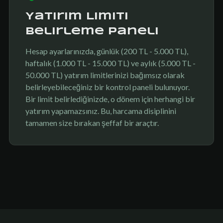
Yatırım Limiti
Belirleme Paneli
Hesap ayarlarınızda, günlük (200 TL - 5.000 TL),
haftalık (1.000 TL - 15.000 TL) ve aylık (5.000 TL -
50.000 TL) yatırım limitlerinizi bağımsız olarak
belirleyebileceğiniz bir kontrol paneli bulunuyor.
Bir limit belirlediğinizde, o dönem için herhangi bir
yatırım yapamazsınız. Bu, harcama disiplinini
tamamen size bırakan şeffaf bir araçtır.