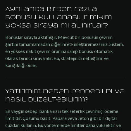
Aynı anda birden fazla
bonusu kullanabilir miyim
yoksa sıraya mı alınırlar?
Bonuslar sırayla aktifleşir. Mevcut bir bonusun çevrim
şartını tamamlamadan diğerini etkinleştiremezsiniz. Sistem,
en yüksek nakit çevrim oranına sahip bonusu otomatik
olarak birinci sıraya alır. Bu, stratejinizi netleştirir ve
karışıklığı önler.
Yatırımım neden reddedildi ve
nasıl düzeltebilirim?
En yaygın sebep, bankanızın tek seferlik çevrimiçi ödeme
limitidir. Çözümü basit: Papara veya Jeton gibi bir dijital
cüzdan kullanın. Bu yöntemlerde limitler daha yüksektir ve