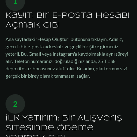
1
Kayıt: Bir E-posta Hesabı
Açmak Gibi
Ana sayfadaki 'Hesap Oluştur' butonuna tıklayın. Adınız,
geçerli bir e-posta adresiniz ve güçlü bir şifre girmeniz
yeterli. Bu, Gmail veya Instagram'a kaydolmakla aynı süreyi
alır. Telefon numaranızı doğruladığınız anda, 25 TL'lik
depozitosuz bonusunuz aktif olur. Bu adım, platformun sizi
gerçek bir birey olarak tanımasını sağlar.
2
İlk Yatırım: Bir Alışveriş
Sitesinde Ödeme