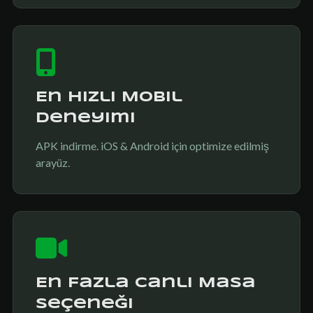
En Hızlı Mobil
Deneyimi
APK indirme. iOS & Android için optimize edilmiş
arayüz.
En Fazla Canlı Masa
Seçeneği