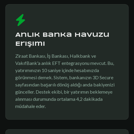
Anlık Banka Havuzu
Erişimi
Ziraat Bankası, İş Bankası, Halkbank ve
VakıfBank'a anlık EFT entegrasyonu mevcut. Bu,
yatırımınızın 10 saniye içinde hesabınızda
görünmesi demek. Sistem, bankanızın 3D Secure
sayfasından başarılı dönüş aldığı anda bakiyenizi
günceller. Destek ekibi, bir yatırımın beklemeye
alınması durumunda ortalama 4,2 dakikada
müdahale eder.