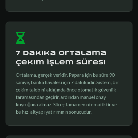
7 Dakika Ortalama
Çekim İşlem Süresi
Ortalama, gerçek veridir. Papara için bu süre 90
saniye, banka havalesi için 7 dakikadır. Sistem, bir
çekim talebini aldığında önce otomatik güvenlik
taramasından geçirir, ardından manuel onay
kuyruğuna almaz. Süreç tamamen otomatiktir ve
bu hız, altyapı yatırımının sonucudur.