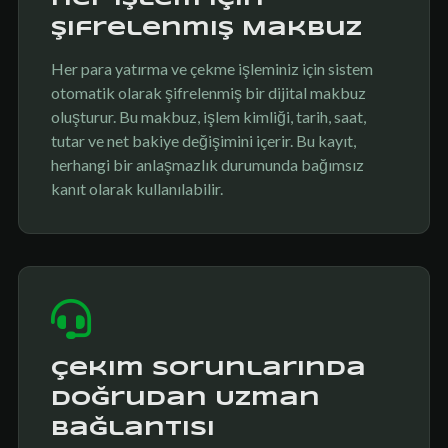
Şifrelenmiş Makbuz
Her para yatırma ve çekme işleminiz için sistem
otomatik olarak şifrelenmiş bir dijital makbuz
oluşturur. Bu makbuz, işlem kimliği, tarih, saat,
tutar ve net bakiye değişimini içerir. Bu kayıt,
herhangi bir anlaşmazlık durumunda bağımsız
kanıt olarak kullanılabilir.
Çekim Sorunlarında
Doğrudan Uzman
Bağlantısı