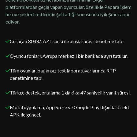
platformlardan geçiş yapan oyuncular, özellikle Papara işlem
hızı ve çekim limitlerinin şeffaflığı konusunda iyileşme rapor
ediyor.
Curaçao 8048/JAZ lisansı ile uluslararası denetime tabi.
Oyuncu fonları, Avrupa merkezli bir bankada ayrı tutulur.
Tüm oyunlar, bağımsız test laboratuvarlarınca RTP
denetimine tabi.
Türkçe destek, ortalama 1 dakika 47 saniyelik yanıt süresi.
Mobil uygulama, App Store ve Google Play dışında direkt
APK ile güncel.