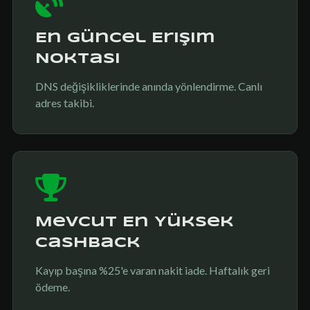
En Güncel Erişim
Noktası
DNS değişikliklerinde anında yönlendirme. Canlı
adres takibi.
Mevcut En Yüksek
Cashback
Kayıp başına %25'e varan nakit iade. Haftalık geri
ödeme.