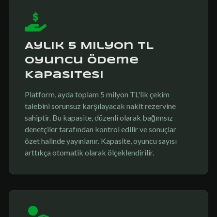
Aylık 5 Milyon TL
Oyuncu Ödeme
Kapasitesi
Platform, ayda toplam 5 milyon TL'lik çekim
talebini sorunsuz karşılayacak nakit rezervine
sahiptir. Bu kapasite, düzenli olarak bağımsız
denetçiler tarafından kontrol edilir ve sonuçlar
özet halinde yayınlanır. Kapasite, oyuncu sayısı
arttıkça otomatik olarak ölçeklendirilir.