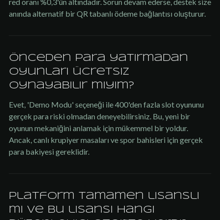
red oranı %0,3'ün altındadır. Sorun devam ederse, destek size
anında alternatif bir QR tabanlı ödeme bağlantısı oluşturur.
Önceden para yatırmadan
oyunları ücretsiz
oynayabilir miyim?
Evet, 'Demo Modu' seçeneği ile 400'den fazla slot oyununu
gerçek para riski olmadan deneyebilirsiniz. Bu, yeni bir
oyunun mekaniğini anlamak için mükemmel bir yoldur.
Ancak, canlı krupiyer masaları ve spor bahisleri için gerçek
para bakiyesi gereklidir.
Platform tamamen lisanslı
mı ve bu lisansı hangi