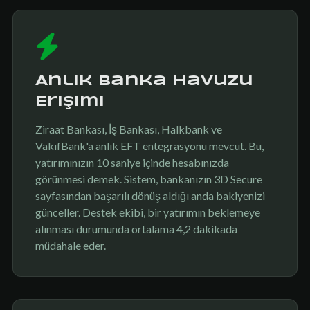
Anlık Banka Havuzu
Erişimi
Ziraat Bankası, İş Bankası, Halkbank ve
VakıfBank'a anlık EFT entegrasyonu mevcut. Bu,
yatırımınızın 10 saniye içinde hesabınızda
görünmesi demek. Sistem, bankanızın 3D Secure
sayfasından başarılı dönüş aldığı anda bakiyenizi
günceller. Destek ekibi, bir yatırımın beklemeye
alınması durumunda ortalama 4,2 dakikada
müdahale eder.