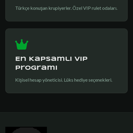
Türkçe konuşan krupiyerler. Özel VIP rulet odaları.
En Kapsamlı VIP
Programı
Kişisel hesap yöneticisi. Lüks hediye seçenekleri.