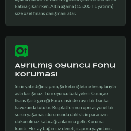
katına çıkarırken, Altın aşama (15.000 TL yatırım)
size özel finans danışmanı atar.
Ayrılmış Oyuncu Fonu
Koruması
Sizin yatırdığınız para, şirketin işletme hesaplarıyla
asla karışmaz. Tüm oyuncu bakiyeleri, Curaçao
lisans şartı gereği Euro cinsinden ayrı bir banka
havuzunda tutulur. Bu, platformun operasyonel bir
sorun yaşaması durumunda dahi sizin paranızın
dokunulmaz kalacağı anlamına gelir. Koruma
kanıtı: Her ay bağımsız denetçi raporu yayınlanır.