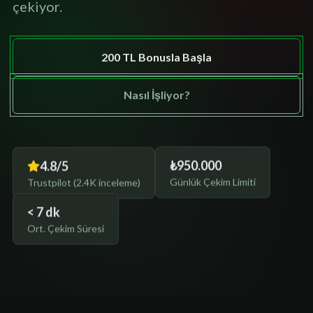
çekiyor.
200 TL Bonusla Başla
Nasıl İşliyor?
4.8/5
₺950.000
Trustpilot (2.4K inceleme)
Günlük Çekim Limiti
< 7 dk
Ort. Çekim Süresi