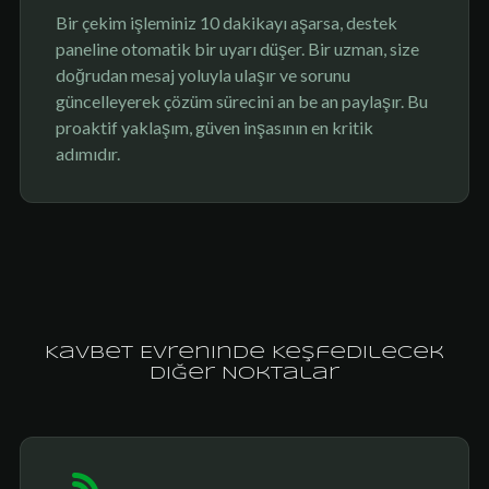
Bir çekim işleminiz 10 dakikayı aşarsa, destek
paneline otomatik bir uyarı düşer. Bir uzman, size
doğrudan mesaj yoluyla ulaşır ve sorunu
güncelleyerek çözüm sürecini an be an paylaşır. Bu
proaktif yaklaşım, güven inşasının en kritik
adımıdır.
Kavbet Evreninde Keşfedilecek
Diğer Noktalar