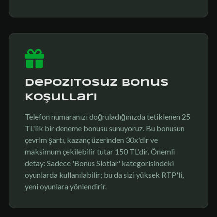
Depozitosuz Bonus
Koşulları
Telefon numaranızı doğruladığınızda tetiklenen 25
TL'lik bir deneme bonusu sunuyoruz. Bu bonusun
çevrim şartı, kazanç üzerinden 30x'dir ve
maksimum çekilebilir tutar 150 TL'dir. Önemli
detay: Sadece 'Bonus Slotlar' kategorisindeki
oyunlarda kullanılabilir; bu da sizi yüksek RTP'li,
yeni oyunlara yönlendirir.