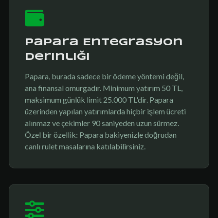
Papara Entegrasyon
Derinliği
Papara, burada sadece bir ödeme yöntemi değil,
ana finansal omurgadır. Minimum yatırım 50 TL,
maksimum günlük limit 25.000 TL'dir. Papara
üzerinden yapılan yatırımlarda hiçbir işlem ücreti
alınmaz ve çekimler 90 saniyeden uzun sürmez.
Özel bir özellik: Papara bakiyenizle doğrudan
canlı rulet masalarına katılabilirsiniz.