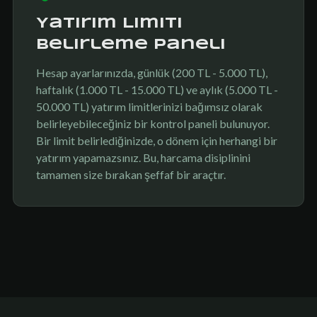
Yatırım Limiti
Belirleme Paneli
Hesap ayarlarınızda, günlük (200 TL - 5.000 TL),
haftalık (1.000 TL - 15.000 TL) ve aylık (5.000 TL -
50.000 TL) yatırım limitlerinizi bağımsız olarak
belirleyebileceğiniz bir kontrol paneli bulunuyor.
Bir limit belirlediğinizde, o dönem için herhangi bir
yatırım yapamazsınız. Bu, harcama disiplinini
tamamen size bırakan şeffaf bir araçtır.