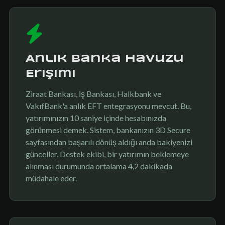
Anlık Banka Havuzu
Erişimi
Ziraat Bankası, İş Bankası, Halkbank ve
VakıfBank'a anlık EFT entegrasyonu mevcut. Bu,
yatırımınızın 10 saniye içinde hesabınızda
görünmesi demek. Sistem, bankanızın 3D Secure
sayfasından başarılı dönüş aldığı anda bakiyenizi
günceller. Destek ekibi, bir yatırımın beklemeye
alınması durumunda ortalama 4,2 dakikada
müdahale eder.