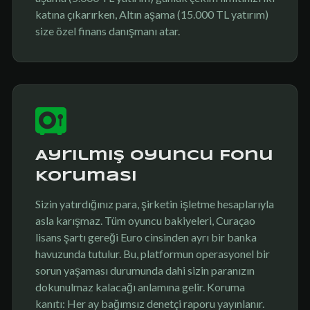
katına çıkarırken, Altın aşama (15.000 TL yatırım)
size özel finans danışmanı atar.
Ayrılmış Oyuncu Fonu
Koruması
Sizin yatırdığınız para, şirketin işletme hesaplarıyla
asla karışmaz. Tüm oyuncu bakiyeleri, Curaçao
lisans şartı gereği Euro cinsinden ayrı bir banka
havuzunda tutulur. Bu, platformun operasyonel bir
sorun yaşaması durumunda dahi sizin paranızın
dokunulmaz kalacağı anlamına gelir. Koruma
kanıtı: Her ay bağımsız denetçi raporu yayınlanır.