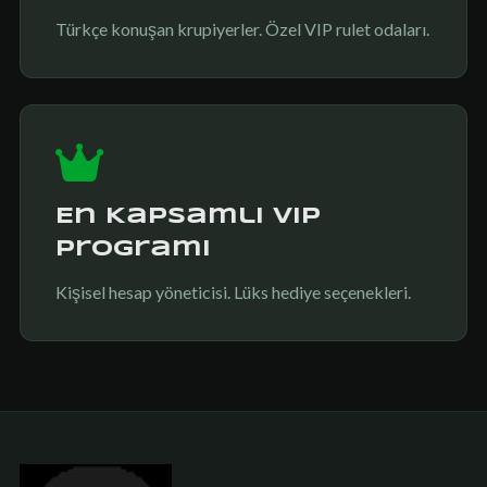
Türkçe konuşan krupiyerler. Özel VIP rulet odaları.
En Kapsamlı VIP
Programı
Kişisel hesap yöneticisi. Lüks hediye seçenekleri.