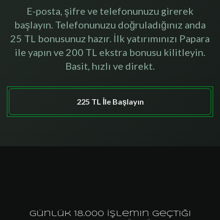
E-posta, şifre ve telefonunuzu girerek
başlayın. Telefonunuzu doğruladığınız anda
25 TL bonusunuz hazır. İlk yatırımınızı Papara
ile yapın ve 200 TL ekstra bonusu kilitleyin.
Basit, hızlı ve direkt.
225 TL İle Başlayın
Günlük 18.000 İşlemin Geçtiği