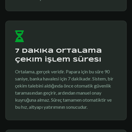
7 Dakika Ortalama
Çekim İşlem Süresi
Ortalama, gerçek veridir. Papara için bu süre 90
saniye, banka havalesi için 7 dakikadır. Sistem, bir
çekim talebini aldığında önce otomatik güvenlik
taramasından geçirir, ardından manuel onay
kuyruğuna almaz. Süreç tamamen otomatiktir ve
bu hız, altyapı yatırımının sonucudur.