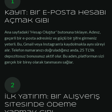
1
Kayıt: Bir E-posta Hesabı
Açmak Gibi
Ana sayfadaki 'Hesap Oluştur' butonuna tıklayın. Adınız,
geçerli bir e-posta adresiniz ve güçlü bir şifre girmeniz
yeterli. Bu, Gmail veya Instagram'a kaydolmakla aynı süreyi
alır. Telefon numaranızı doğruladığınız anda, 25 TL'lik
depozitosuz bonusunuz aktif olur. Bu adım, platformun sizi
gerçek bir birey olarak tanımasını sağlar.
2
İlk Yatırım: Bir Alışveriş
Sitesinde Ödeme