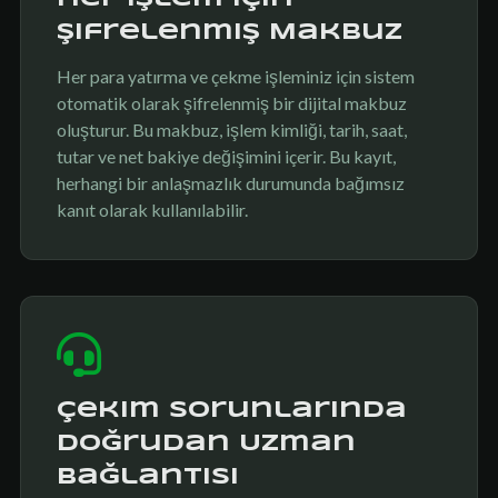
Şifrelenmiş Makbuz
Her para yatırma ve çekme işleminiz için sistem
otomatik olarak şifrelenmiş bir dijital makbuz
oluşturur. Bu makbuz, işlem kimliği, tarih, saat,
tutar ve net bakiye değişimini içerir. Bu kayıt,
herhangi bir anlaşmazlık durumunda bağımsız
kanıt olarak kullanılabilir.
Çekim Sorunlarında
Doğrudan Uzman
Bağlantısı