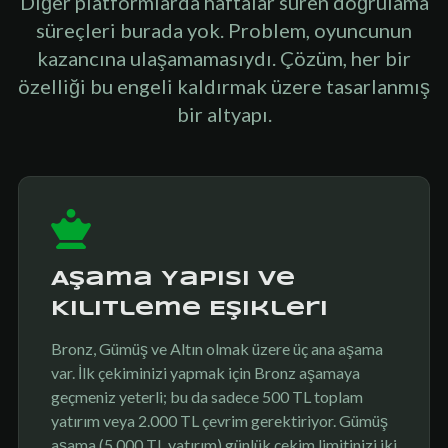
Diğer platformlarda haftalar süren doğrulama
süreçleri burada yok. Problem, oyuncunun
kazancına ulaşamamasıydı. Çözüm, her bir
özelliği bu engeli kaldırmak üzere tasarlanmış
bir altyapı.
Aşama Yapısı ve
Kilitleme Eşikleri
Bronz, Gümüş ve Altın olmak üzere üç ana aşama
var. İlk çekiminizi yapmak için Bronz aşamaya
geçmeniz yeterli; bu da sadece 500 TL toplam
yatırım veya 2.000 TL çevrim gerektiriyor. Gümüş
aşama (5.000 TL yatırım) günlük çekim limitinizi iki