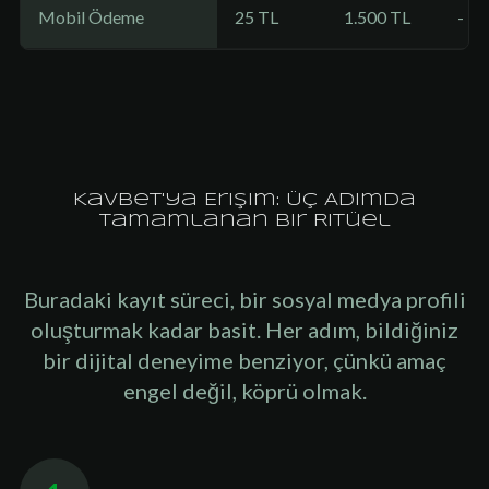
Mobil Ödeme
25 TL
1.500 TL
-
Kavbet'ya Erişim: Üç Adımda
Tamamlanan Bir Ritüel
Buradaki kayıt süreci, bir sosyal medya profili
oluşturmak kadar basit. Her adım, bildiğiniz
bir dijital deneyime benziyor, çünkü amaç
engel değil, köprü olmak.