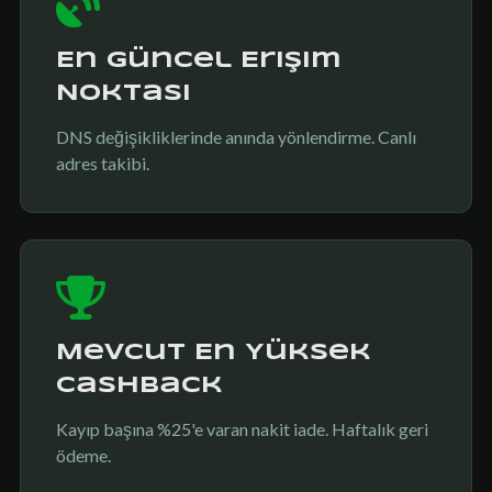
En Güncel Erişim
Noktası
DNS değişikliklerinde anında yönlendirme. Canlı
adres takibi.
Mevcut En Yüksek
Cashback
Kayıp başına %25'e varan nakit iade. Haftalık geri
ödeme.