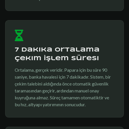
7 Dakika Ortalama
Çekim İşlem Süresi
Ortalama, gerçek veridir. Papara için bu süre 90
saniye, banka havalesi için 7 dakikadır. Sistem, bir
çekim talebini aldığında önce otomatik güvenlik
taramasından geçirir, ardından manuel onay
kuyruğuna almaz. Süreç tamamen otomatiktir ve
bu hız, altyapı yatırımının sonucudur.