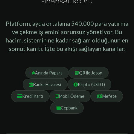
Finansal Köprü
Platform, ayda ortalama 540.000 para yatırma
ve çekme işlemini sorunsuz yönetiyor. Bu
hacim, sistemin ne kadar sağlam olduğunun en
somut kanıtı. İşte bu akışı sağlayan kanallar:
Anında Papara
QR ile Jeton
Banka Havalesi
Kripto (USDT)
Kredi Kartı
Mobil Ödeme
Mefete
Cepbank