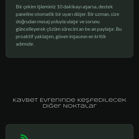
Bir çekim işleminiz 10 dakikayı aşarsa, destek
paneline otomatik bir uyarı düşer. Bir uzman, size
doğrudan mesaj yoluyla ulaşır ve sorunu
güncelleyerek çözüm sürecini an be an paylaşır. Bu
proaktif yaklaşım, güven inşasının en kritik
adımıdır.
Kavbet Evreninde Keşfedilecek
Diğer Noktalar