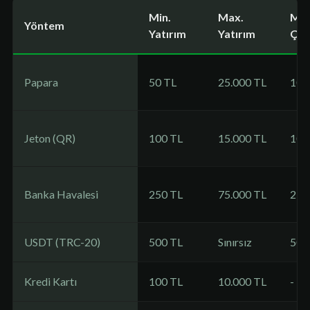
Min.
Max.
Min
Yöntem
Yatırım
Yatırım
Çek
Papara
50 TL
25.000 TL
100
Jeton (QR)
100 TL
15.000 TL
100
Banka Havalesi
250 TL
75.000 TL
250
USDT (TRC-20)
500 TL
Sınırsız
500
Kredi Kartı
100 TL
10.000 TL
-