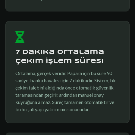
7 Dakika Ortalama
Çekim İşlem Süresi
Ortalama, gerçek veridir. Papara için bu süre 90
saniye, banka havalesi için 7 dakikadır. Sistem, bir
çekim talebini aldığında önce otomatik güvenlik
taramasından geçirir, ardından manuel onay
kuyruğuna almaz. Süreç tamamen otomatiktir ve
bu hız, altyapı yatırımının sonucudur.