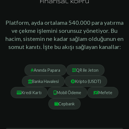
Finansal Köprü
Platform, ayda ortalama 540.000 para yatırma
ve çekme işlemini sorunsuz yönetiyor. Bu
hacim, sistemin ne kadar sağlam olduğunun en
somut kanıtı. İşte bu akışı sağlayan kanallar:
Anında Papara
QR ile Jeton
Banka Havalesi
Kripto (USDT)
Kredi Kartı
Mobil Ödeme
Mefete
Cepbank