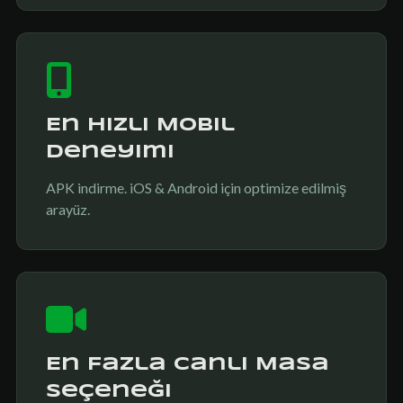
En Hızlı Mobil
Deneyimi
APK indirme. iOS & Android için optimize edilmiş
arayüz.
En Fazla Canlı Masa
Seçeneği