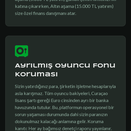
katına çıkarırken, Altın aşama (15.000 TL yatırım)
size özel finans danışmanı atar.
Ayrılmış Oyuncu Fonu
Koruması
Sizin yatırdığınız para, şirketin işletme hesaplarıyla
asla karışmaz. Tüm oyuncu bakiyeleri, Curaçao
lisans şartı gereği Euro cinsinden ayrı bir banka
havuzunda tutulur. Bu, platformun operasyonel bir
sorun yaşaması durumunda dahi sizin paranızın
dokunulmaz kalacağı anlamına gelir. Koruma
kanıtı: Her ay bağımsız denetçi raporu yayınlanır.