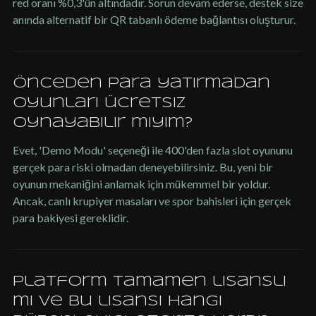
red oranı %0,3'ün altındadır. Sorun devam ederse, destek size
anında alternatif bir QR tabanlı ödeme bağlantısı oluşturur.
Önceden para yatırmadan
oyunları ücretsiz
oynayabilir miyim?
Evet, 'Demo Modu' seçeneği ile 400'den fazla slot oyununu
gerçek para riski olmadan deneyebilirsiniz. Bu, yeni bir
oyunun mekaniğini anlamak için mükemmel bir yoldur.
Ancak, canlı krupiyer masaları ve spor bahisleri için gerçek
para bakiyesi gereklidir.
Platform tamamen lisanslı
mı ve bu lisansı hangi