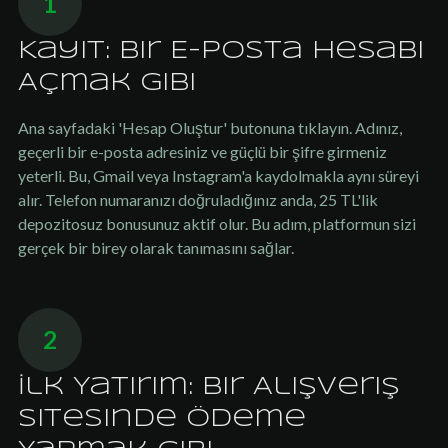
1
Kayıt: Bir E-posta Hesabı
Açmak Gibi
Ana sayfadaki 'Hesap Oluştur' butonuna tıklayın. Adınız,
geçerli bir e-posta adresiniz ve güçlü bir şifre girmeniz
yeterli. Bu, Gmail veya Instagram'a kaydolmakla aynı süreyi
alır. Telefon numaranızı doğruladığınız anda, 25 TL'lik
depozitosuz bonusunuz aktif olur. Bu adım, platformun sizi
gerçek bir birey olarak tanımasını sağlar.
2
İlk Yatırım: Bir Alışveriş
Sitesinde Ödeme