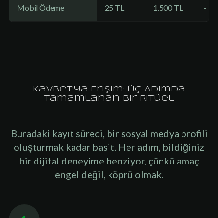
Mobil Ödeme
25 TL
1.500 TL
-
Kavbet'ya Erişim: Üç Adımda
Tamamlanan Bir Ritüel
Buradaki kayıt süreci, bir sosyal medya profili
oluşturmak kadar basit. Her adım, bildiğiniz
bir dijital deneyime benziyor, çünkü amaç
engel değil, köprü olmak.