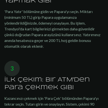
Yapmak Gibi
'Para Yatır' bölümüne gidin ve Papara'yı seçin. Miktarı
(minimum 50 TL) girip Papara uygulamanıza
yönlendirildiğinizde, ödemeyi onaylayın. Bu işlem,
Trendyol'da kart bilgilerinizi girmekten daha güvenlidir
çünkü doğrudan Papara arayüzünü kullanırsınız. Yatırımınız
anında hesabınıza geçer ve 200 TL hoş geldin bonusu
otomatik olarak eklenir.
3
İlk Çekim: Bir ATM'den
Para Çekmek Gibi
Kazancınızı çekmek için 'Para Çek' bölümünden Papara'yı
tekrar seçin. Tutarı girin ve onaylayın. Sistem, çekimi 90