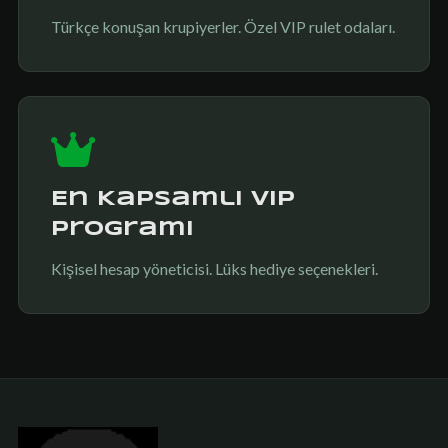
Türkçe konuşan krupiyerler. Özel VIP rulet odaları.
En Kapsamlı VIP
Programı
Kişisel hesap yöneticisi. Lüks hediye seçenekleri.