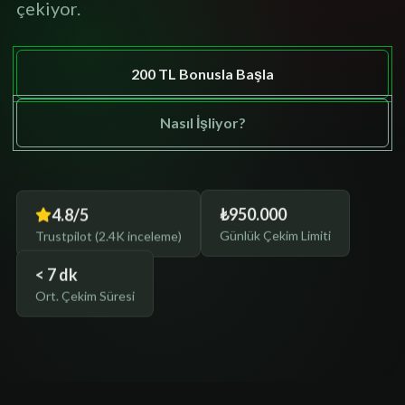
çekiyor.
200 TL Bonusla Başla
Nasıl İşliyor?
4.8/5
₺950.000
Trustpilot (2.4K inceleme)
Günlük Çekim Limiti
< 7 dk
Ort. Çekim Süresi