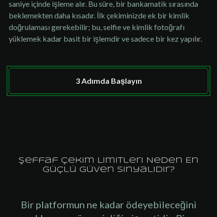
saniye içinde işleme alır. Bu süre, bir bankamatik sırasında
beklemekten daha kısadır. İlk çekiminizde ek bir kimlik
doğrulaması gerekebilir; bu, selfie ve kimlik fotoğrafı
yüklemek kadar basit bir işlemdir ve sadece bir kez yapılır.
3 Adımda Başlayın
Şeffaf Çekim Limitleri Neden En
Güçlü Güven Sinyalidir?
Bir platformun ne kadar ödeyebileceğini