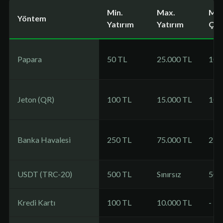
Min.
Max.
Min
Yöntem
Yatırım
Yatırım
Çek
Papara
50 TL
25.000 TL
100
Jeton (QR)
100 TL
15.000 TL
100
Banka Havalesi
250 TL
75.000 TL
250
USDT (TRC-20)
500 TL
Sınırsız
500
Kredi Kartı
100 TL
10.000 TL
-