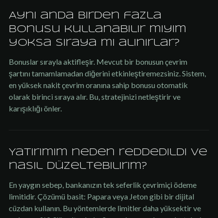
Aynı anda birden fazla
bonusu kullanabilir miyim
yoksa sıraya mı alınırlar?
Bonuslar sırayla aktifleşir. Mevcut bir bonusun çevrim
şartını tamamlamadan diğerini etkinleştiremezsiniz. Sistem,
en yüksek nakit çevrim oranına sahip bonusu otomatik
olarak birinci sıraya alır. Bu, stratejinizi netleştirir ve
karışıklığı önler.
Yatırımım neden reddedildi ve
nasıl düzeltebilirim?
En yaygın sebep, bankanızın tek seferlik çevrimiçi ödeme
limitidir. Çözümü basit: Papara veya Jeton gibi bir dijital
cüzdan kullanın. Bu yöntemlerde limitler daha yüksektir ve