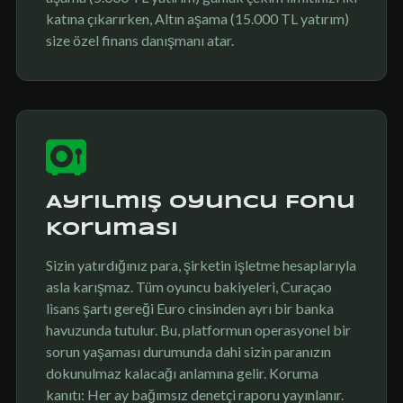
katına çıkarırken, Altın aşama (15.000 TL yatırım)
size özel finans danışmanı atar.
Ayrılmış Oyuncu Fonu
Koruması
Sizin yatırdığınız para, şirketin işletme hesaplarıyla
asla karışmaz. Tüm oyuncu bakiyeleri, Curaçao
lisans şartı gereği Euro cinsinden ayrı bir banka
havuzunda tutulur. Bu, platformun operasyonel bir
sorun yaşaması durumunda dahi sizin paranızın
dokunulmaz kalacağı anlamına gelir. Koruma
kanıtı: Her ay bağımsız denetçi raporu yayınlanır.