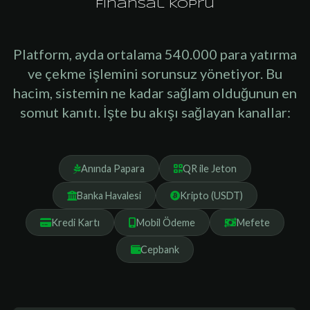
Finansal Köprü
Platform, ayda ortalama 540.000 para yatırma
ve çekme işlemini sorunsuz yönetiyor. Bu
hacim, sistemin ne kadar sağlam olduğunun en
somut kanıtı. İşte bu akışı sağlayan kanallar:
Anında Papara
QR ile Jeton
Banka Havalesi
Kripto (USDT)
Kredi Kartı
Mobil Ödeme
Mefete
Cepbank