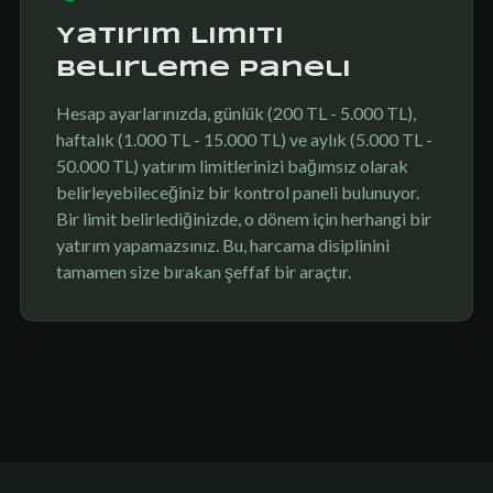
Yatırım Limiti
Belirleme Paneli
Hesap ayarlarınızda, günlük (200 TL - 5.000 TL),
haftalık (1.000 TL - 15.000 TL) ve aylık (5.000 TL -
50.000 TL) yatırım limitlerinizi bağımsız olarak
belirleyebileceğiniz bir kontrol paneli bulunuyor.
Bir limit belirlediğinizde, o dönem için herhangi bir
yatırım yapamazsınız. Bu, harcama disiplinini
tamamen size bırakan şeffaf bir araçtır.