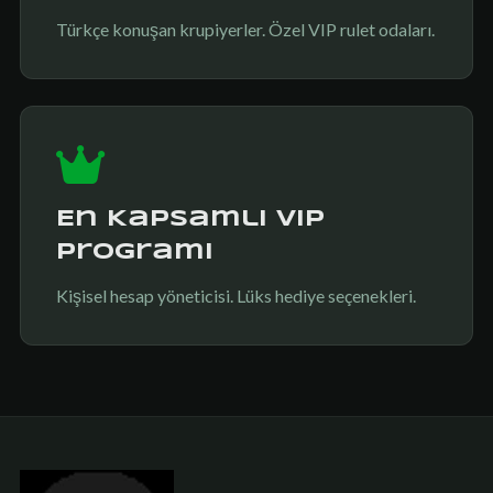
Türkçe konuşan krupiyerler. Özel VIP rulet odaları.
En Kapsamlı VIP
Programı
Kişisel hesap yöneticisi. Lüks hediye seçenekleri.