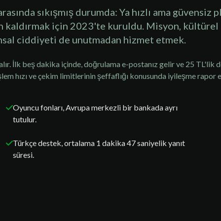
 arasında sıkışmış durumda: Ya hızlı ama güvensiz p
n kaldırmak için 2023'te kuruldu. Misyon, kültürel
ansal ciddiyeti de unutmadan hizmet etmek.
ır. İlk beş dakika içinde, doğrulama e-postanız gelir ve 25 TL'lik
lem hızı ve çekim limitlerinin şeffaflığı konusunda iyileşme rapor e
Oyuncu fonları, Avrupa merkezli bir bankada ayrı
tutulur.
Türkçe destek, ortalama 1 dakika 47 saniyelik yanıt
süresi.