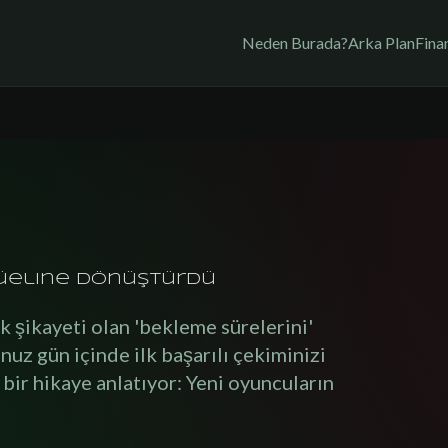
Neden Burada?
Arka Plan
Fina
Ritüeline Dönüştürdü
k şikayeti olan 'bekleme sürelerini'
z gün içinde ilk başarılı çekiminizi
bir hikaye anlatıyor: Yeni oyuncuların