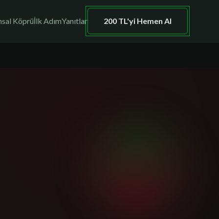
nsal Köprü
İlk Adım
Yanıtlar
200 TL'yi Hemen Al