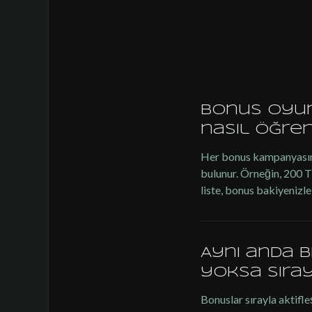
Bonus oyun
nasıl öğren
Her bonus kampanyasının
bulunur. Örneğin, 200 TL
liste, bonus bakiyeniz
Aynı anda b
yoksa sıray
Bonuslar sırayla aktifl