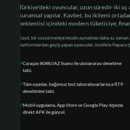
Türkiye'deki oyuncular, uzun süredir iki uç
kurumsal yapılar. Kavbet, bu ikilemi ortada
beklentisi içindeki modern tüketiciye, fin
Kayıt, bir sosyal medya hesabı açmaktan daha az zaman al
platformlardan geçiş yapan oyuncular, özellikle Papara iş
Curaçao 8048/JAZ lisansı ile uluslararası denetime
tabi.
Tüm oyunlar, bağımsız test laboratuvarlarınca RTP
denetimine tabi.
Mobil uygulama, App Store ve Google Play dışında
direkt APK ile güncel.