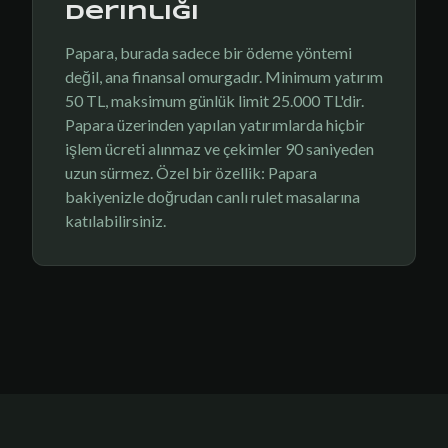
Derinliği
Papara, burada sadece bir ödeme yöntemi
değil, ana finansal omurgadır. Minimum yatırım
50 TL, maksimum günlük limit 25.000 TL'dir.
Papara üzerinden yapılan yatırımlarda hiçbir
işlem ücreti alınmaz ve çekimler 90 saniyeden
uzun sürmez. Özel bir özellik: Papara
bakiyenizle doğrudan canlı rulet masalarına
katılabilirsiniz.