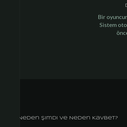
Bir oyuncun
Sistem oto
önce
Neden Şimdi ve Neden Kavbet?