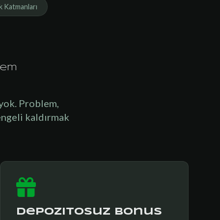
k Katmanları
stem
 yok. Problem,
engeli kaldırmak
Depozitosuz Bonus