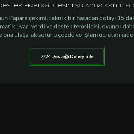
Destek Ekibi Kalitesini Şu Anda Kanıtlad
un Papara çekimi, teknik bir hatadan dolayı 15 dak
matik uyarı verdi ve destek temsilcisi, oyuncu da
 ona ulaşarak sorunu çözdü ve işlem ücretini iade 
7/24 Desteği Deneyimle