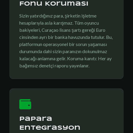
Fonu Koruması
Sizin yatırdığınız para, şirketin işletme
hesaplarıyla asla karışmaz. Tüm oyuncu
bakiyeleri, Curaçao lisans şartı gereği Euro
cinsinden ayrı bir banka havuzunda tutulur. Bu,
platformun operasyonel bir sorun yaşaması
durumunda dahi sizin paranızın dokunulmaz
kalacağı anlamına gelir. Koruma kanıtı: Her ay
bağımsız denetçi raporu yayınlanır.
Papara
Entegrasyon