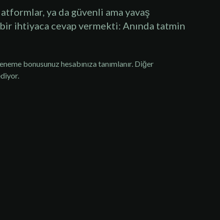
latformlar, ya da güvenli ama yavaş
 bir ihtiyaca cevap vermekti: Anında tatmin
 deneme bonusunuz hesabınıza tanımlanır. Diğer
diyor.