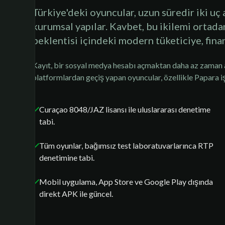
Türkiye'deki oyuncular, uzun süredir iki uç
kurumsal yapılar. Kavbet, bu ikilemi ortada
beklentisi içindeki modern tüketiciye, fin
Kayıt, bir sosyal medya hesabı açmaktan daha az zaman al
platformlardan geçiş yapan oyuncular, özellikle Papara iş
Curaçao 8048/JAZ lisansı ile uluslararası denetime
tabi.
Tüm oyunlar, bağımsız test laboratuvarlarınca RTP
denetimine tabi.
Mobil uygulama, App Store ve Google Play dışında
direkt APK ile güncel.