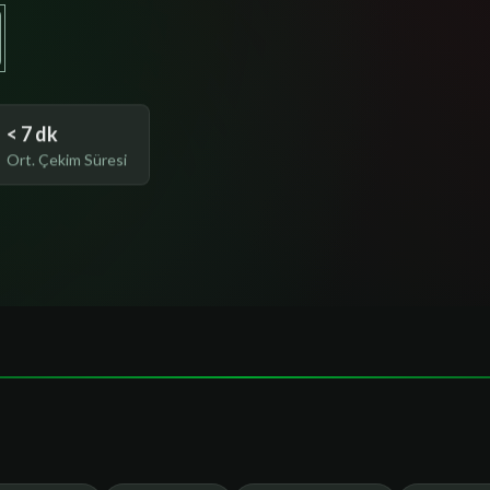
< 7 dk
Ort. Çekim Süresi