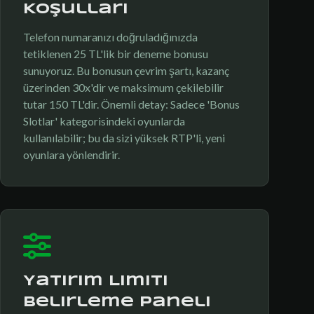
Koşulları
Telefon numaranızı doğruladığınızda
tetiklenen 25 TL'lik bir deneme bonusu
sunuyoruz. Bu bonusun çevrim şartı, kazanç
üzerinden 30x'dir ve maksimum çekilebilir
tutar 150 TL'dir. Önemli detay: Sadece 'Bonus
Slotlar' kategorisindeki oyunlarda
kullanılabilir; bu da sizi yüksek RTP'li, yeni
oyunlara yönlendirir.
Yatırım Limiti
Belirleme Paneli