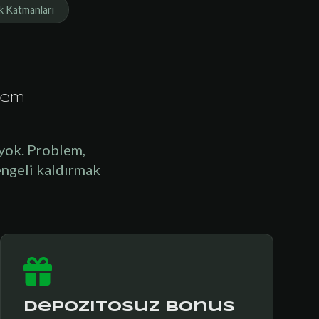
k Katmanları
stem
 yok. Problem,
engeli kaldırmak
Depozitosuz Bonus