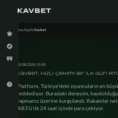
Ana İçeriğe Geç
KAVBET
Ana Sayfa
›
Kavbet
03.08.2026 15:00
Kavbet, Hızlı Çekimi Bir İlk Gün 
Platform, Türkiye'deki oyuncuların en büyü
reddediyor. Buradaki deneyim, kaydolduğunu
yapmanız üzerine kurgulandı. Rakamlar net 
%83'ü ilk 24 saat içinde para çekiyor.