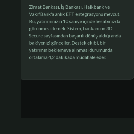
Ziraat Bankası, İş Bankası, Halkbank ve
VakıfBank'a anlık EFT entegrasyonu mevcut.
Bu, yatırımınızın 10 saniye içinde hesabınızda
görünmesi demek. Sistem, bankanızın 3D
Secure sayfasından başarılı dönüş aldığı anda
bakiyenizi günceller. Destek ekibi, bir
yatırımın beklemeye alınması durumunda
ortalama 4,2 dakikada müdahale eder.