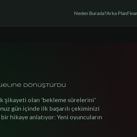
Neden Burada?
Arka Plan
Fina
Ritüeline Dönüştürdü
k şikayeti olan 'bekleme sürelerini'
z gün içinde ilk başarılı çekiminizi
bir hikaye anlatıyor: Yeni oyuncuların