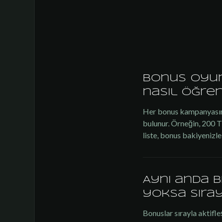
Bonus oyun
nasıl öğren
Her bonus kampanyasının
bulunur. Örneğin, 200 TL
liste, bonus bakiyeniz
Aynı anda b
yoksa sıray
Bonuslar sırayla aktifl