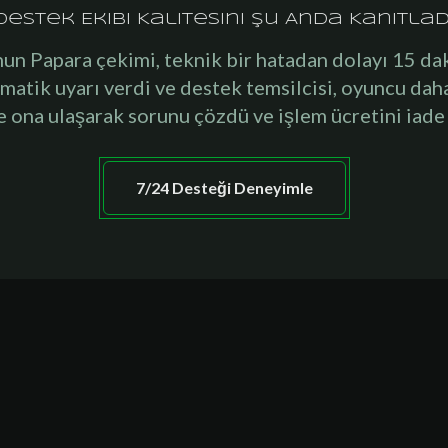
Destek Ekibi Kalitesini Şu Anda Kanıtlad
un Papara çekimi, teknik bir hatadan dolayı 15 dak
matik uyarı verdi ve destek temsilcisi, oyuncu da
 ona ulaşarak sorunu çözdü ve işlem ücretini iade 
7/24 Desteği Deneyimle