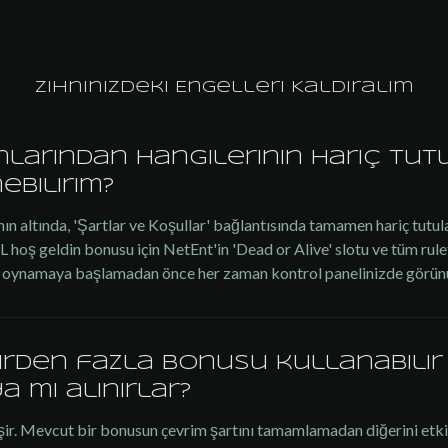
Zihninizdeki Engelleri Kaldıralım
larından hangilerinin hariç tu
ebilirim?
 altında, 'Şartlar ve Koşullar' bağlantısında tamamen hariç tutulan
 hoş geldin bonusu için NetEnt'in 'Dead or Alive' slotu ve tüm rulet
le oynamaya başlamadan önce her zaman kontrol panelinizde görünü
irden fazla bonusu kullanabilir
a mı alınırlar?
eşir. Mevcut bir bonusun çevrim şartını tamamlamadan diğerini etki