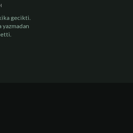
ı
ika gecikti.
ha yazmadan
etti.