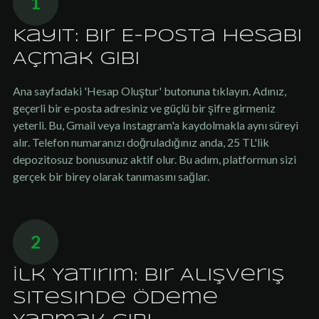
1
Kayıt: Bir E-posta Hesabı
Açmak Gibi
Ana sayfadaki 'Hesap Oluştur' butonuna tıklayın. Adınız,
geçerli bir e-posta adresiniz ve güçlü bir şifre girmeniz
yeterli. Bu, Gmail veya Instagram'a kaydolmakla aynı süreyi
alır. Telefon numaranızı doğruladığınız anda, 25 TL'lik
depozitosuz bonusunuz aktif olur. Bu adım, platformun sizi
gerçek bir birey olarak tanımasını sağlar.
2
İlk Yatırım: Bir Alışveriş
Sitesinde Ödeme