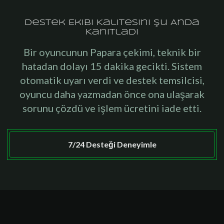
Destek Ekibi Kalitesini Şu Anda
Kanıtladı
Bir oyuncunun Papara çekimi, teknik bir
hatadan dolayı 15 dakika gecikti. Sistem
otomatik uyarı verdi ve destek temsilcisi,
oyuncu daha yazmadan önce ona ulaşarak
sorunu çözdü ve işlem ücretini iade etti.
7/24 Desteği Deneyimle