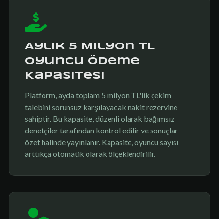
Aylık 5 Milyon TL
Oyuncu Ödeme
Kapasitesi
Platform, ayda toplam 5 milyon TL'lik çekim
talebini sorunsuz karşılayacak nakit rezervine
sahiptir. Bu kapasite, düzenli olarak bağımsız
denetçiler tarafından kontrol edilir ve sonuçlar
özet halinde yayınlanır. Kapasite, oyuncu sayısı
arttıkça otomatik olarak ölçeklendirilir.