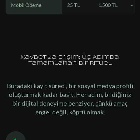
Mobil Ödeme
25 TL
1.500 TL
-
Kavbet'ya Erişim: Üç Adımda
Tamamlanan Bir Ritüel
Buradaki kayıt süreci, bir sosyal medya profili
oluşturmak kadar basit. Her adım, bildiğiniz
bir dijital deneyime benziyor, çünkü amaç
engel değil, köprü olmak.