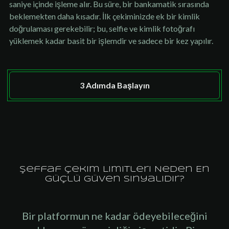
saniye içinde işleme alır. Bu süre, bir bankamatik sırasında
beklemekten daha kısadır. İlk çekiminizde ek bir kimlik
doğrulaması gerekebilir; bu, selfie ve kimlik fotoğrafı
yüklemek kadar basit bir işlemdir ve sadece bir kez yapılır.
3 Adımda Başlayın
Şeffaf Çekim Limitleri Neden En
Güçlü Güven Sinyalidir?
Bir platformun ne kadar ödeyebileceğini