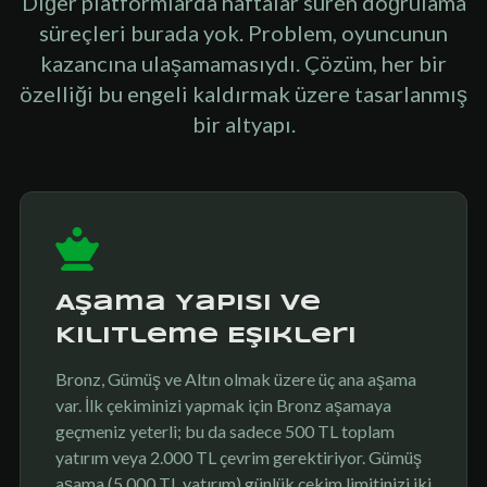
Diğer platformlarda haftalar süren doğrulama
süreçleri burada yok. Problem, oyuncunun
kazancına ulaşamamasıydı. Çözüm, her bir
özelliği bu engeli kaldırmak üzere tasarlanmış
bir altyapı.
Aşama Yapısı ve
Kilitleme Eşikleri
Bronz, Gümüş ve Altın olmak üzere üç ana aşama
var. İlk çekiminizi yapmak için Bronz aşamaya
geçmeniz yeterli; bu da sadece 500 TL toplam
yatırım veya 2.000 TL çevrim gerektiriyor. Gümüş
aşama (5.000 TL yatırım) günlük çekim limitinizi iki