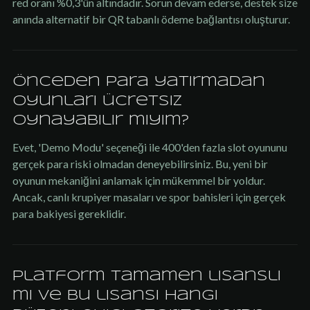
red oranı %0,3'ün altındadır. Sorun devam ederse, destek size
anında alternatif bir QR tabanlı ödeme bağlantısı oluşturur.
Önceden para yatırmadan
oyunları ücretsiz
oynayabilir miyim?
Evet, 'Demo Modu' seçeneği ile 400'den fazla slot oyununu
gerçek para riski olmadan deneyebilirsiniz. Bu, yeni bir
oyunun mekaniğini anlamak için mükemmel bir yoldur.
Ancak, canlı krupiyer masaları ve spor bahisleri için gerçek
para bakiyesi gereklidir.
Platform tamamen lisanslı
mı ve bu lisansı hangi