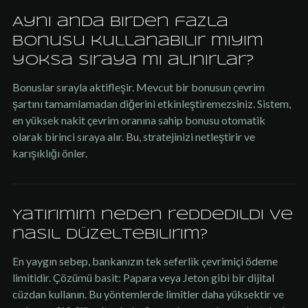
Aynı anda birden fazla
bonusu kullanabilir miyim
yoksa sıraya mı alınırlar?
Bonuslar sırayla aktifleşir. Mevcut bir bonusun çevrim
şartını tamamlamadan diğerini etkinleştiremezsiniz. Sistem,
en yüksek nakit çevrim oranına sahip bonusu otomatik
olarak birinci sıraya alır. Bu, stratejinizi netleştirir ve
karışıklığı önler.
Yatırımım neden reddedildi ve
nasıl düzeltebilirim?
En yaygın sebep, bankanızın tek seferlik çevrimiçi ödeme
limitidir. Çözümü basit: Papara veya Jeton gibi bir dijital
cüzdan kullanın. Bu yöntemlerde limitler daha yüksektir ve