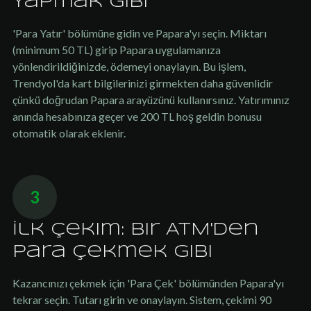
Yapmak Gibi
'Para Yatır' bölümüne gidin ve Papara'yı seçin. Miktarı
(minimum 50 TL) girip Papara uygulamanıza
yönlendirildiğinizde, ödemeyi onaylayın. Bu işlem,
Trendyol'da kart bilgilerinizi girmekten daha güvenlidir
çünkü doğrudan Papara arayüzünü kullanırsınız. Yatırımınız
anında hesabınıza geçer ve 200 TL hoş geldin bonusu
otomatik olarak eklenir.
3
İlk Çekim: Bir ATM'den
Para Çekmek Gibi
Kazancınızı çekmek için 'Para Çek' bölümünden Papara'yı
tekrar seçin. Tutarı girin ve onaylayın. Sistem, çekimi 90