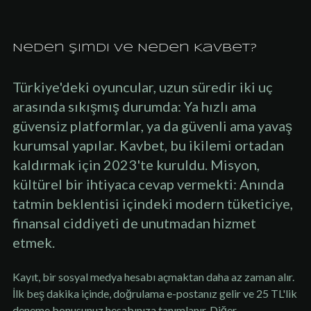
Neden Şimdi ve Neden Kavbet?
Türkiye'deki oyuncular, uzun süredir iki uç
arasında sıkışmış durumda: Ya hızlı ama
güvensiz platformlar, ya da güvenli ama yavaş
kurumsal yapılar. Kavbet, bu ikilemi ortadan
kaldırmak için 2023'te kuruldu. Misyon,
kültürel bir ihtiyaca cevap vermekti: Anında
tatmin beklentisi içindeki modern tüketiciye,
finansal ciddiyeti de unutmadan hizmet
etmek.
Kayıt, bir sosyal medya hesabı açmaktan daha az zaman alır.
İlk beş dakika içinde, doğrulama e-postanız gelir ve 25 TL'lik
deneme bonusunuz hesabınıza tanımlanır. Diğer