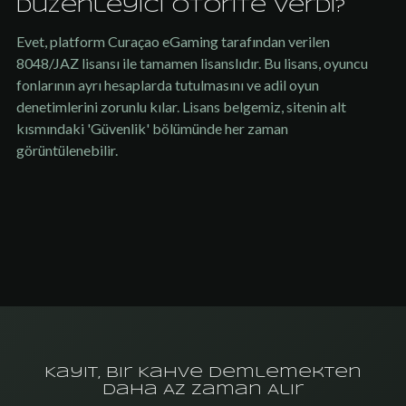
düzenleyici otorite verdi?
Evet, platform Curaçao eGaming tarafından verilen
8048/JAZ lisansı ile tamamen lisanslıdır. Bu lisans, oyuncu
fonlarının ayrı hesaplarda tutulmasını ve adil oyun
denetimlerini zorunlu kılar. Lisans belgemiz, sitenin alt
kısmındaki 'Güvenlik' bölümünde her zaman
görüntülenebilir.
Kayıt, Bir Kahve Demlemekten
Daha Az Zaman Alır