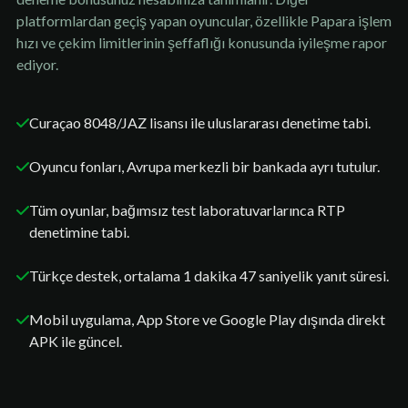
platformlardan geçiş yapan oyuncular, özellikle Papara işlem
hızı ve çekim limitlerinin şeffaflığı konusunda iyileşme rapor
ediyor.
Curaçao 8048/JAZ lisansı ile uluslararası denetime tabi.
Oyuncu fonları, Avrupa merkezli bir bankada ayrı tutulur.
Tüm oyunlar, bağımsız test laboratuvarlarınca RTP
denetimine tabi.
Türkçe destek, ortalama 1 dakika 47 saniyelik yanıt süresi.
Mobil uygulama, App Store ve Google Play dışında direkt
APK ile güncel.