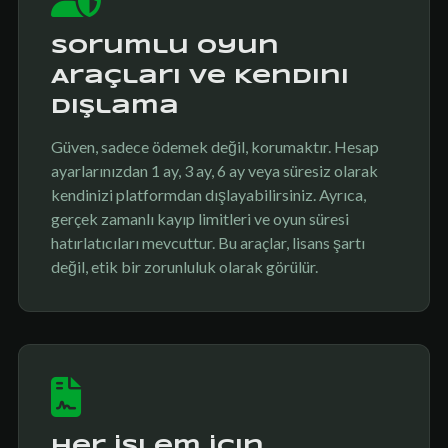
Sorumlu Oyun
Araçları ve Kendini
Dışlama
Güven, sadece ödemek değil, korumaktır. Hesap
ayarlarınızdan 1 ay, 3 ay, 6 ay veya süresiz olarak
kendinizi platformdan dışlayabilirsiniz. Ayrıca,
gerçek zamanlı kayıp limitleri ve oyun süresi
hatırlatıcıları mevcuttur. Bu araçlar, lisans şartı
değil, etik bir zorunluluk olarak görülür.
Her İşlem İçin