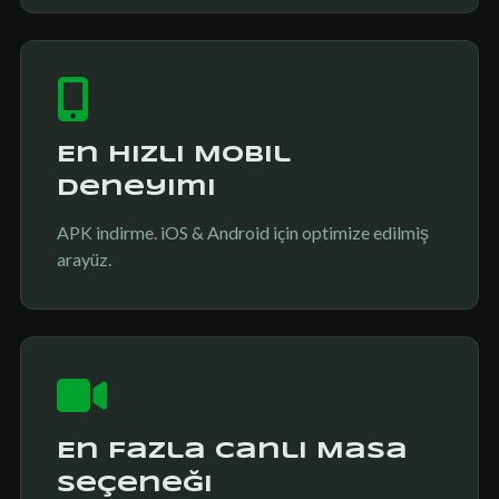
En Hızlı Mobil
Deneyimi
APK indirme. iOS & Android için optimize edilmiş
arayüz.
En Fazla Canlı Masa
Seçeneği