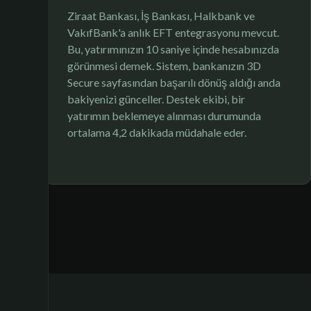
Ziraat Bankası, İş Bankası, Halkbank ve
VakıfBank'a anlık EFT entegrasyonu mevcut.
Bu, yatırımınızın 10 saniye içinde hesabınızda
görünmesi demek. Sistem, bankanızın 3D
Secure sayfasından başarılı dönüş aldığı anda
bakiyenizi günceller. Destek ekibi, bir
yatırımın beklemeye alınması durumunda
ortalama 4,2 dakikada müdahale eder.