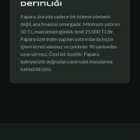
Derinliği
Papara, burada sadece bir ödeme yöntemi
değil, ana finansal omurgadır. Minimum yatırım
50 TL, maksimum günlük limit 25.000 TL'dir.
Papara üzerinden yapılan yatırımlarda hiçbir
işlem ücreti alınmaz ve çekimler 90 saniyeden
uzun sürmez. Özel bir özellik: Papara
bakiyenizle doğrudan canlı rulet masalarına
katılabilirsiniz.