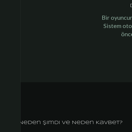
Bir oyuncun
Sistem oto
önce
Neden Şimdi ve Neden Kavbet?