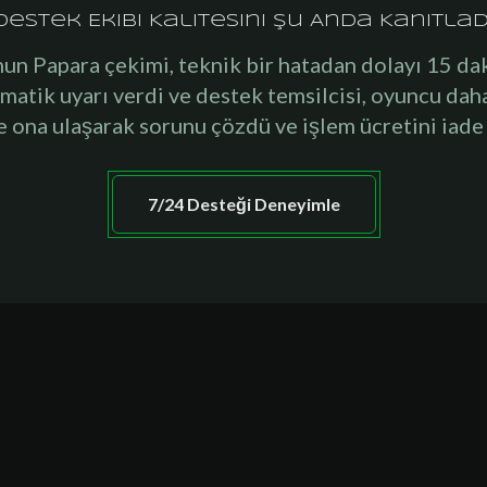
Destek Ekibi Kalitesini Şu Anda Kanıtlad
un Papara çekimi, teknik bir hatadan dolayı 15 dak
matik uyarı verdi ve destek temsilcisi, oyuncu da
 ona ulaşarak sorunu çözdü ve işlem ücretini iade 
7/24 Desteği Deneyimle