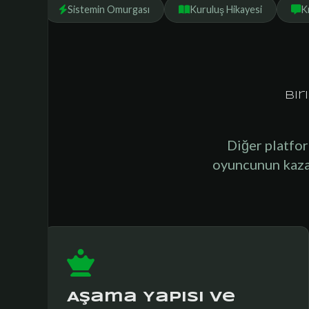
Sayfa İçeriği
Sistemin Omurgası
Kuruluş Hikayesi
K
Bir
Diğer platfor
oyuncunun kazan
Aşama Yapısı ve