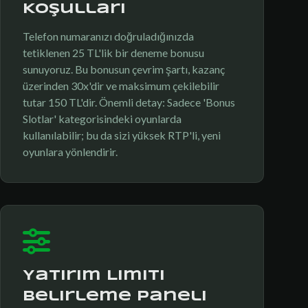
Koşulları
Telefon numaranızı doğruladığınızda
tetiklenen 25 TL'lik bir deneme bonusu
sunuyoruz. Bu bonusun çevrim şartı, kazanç
üzerinden 30x'dir ve maksimum çekilebilir
tutar 150 TL'dir. Önemli detay: Sadece 'Bonus
Slotlar' kategorisindeki oyunlarda
kullanılabilir; bu da sizi yüksek RTP'li, yeni
oyunlara yönlendirir.
Yatırım Limiti
Belirleme Paneli