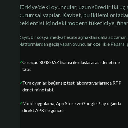
Türkiye'deki oyuncular, uzun süredir iki uç
kurumsal yapılar. Kavbet, bu ikilemi ortada
beklentisi içindeki modern tüketiciye, fin
Kayıt, bir sosyal medya hesabı açmaktan daha az zaman al
platformlardan geçiş yapan oyuncular, özellikle Papara iş
Curaçao 8048/JAZ lisansı ile uluslararası denetime
tabi.
Tüm oyunlar, bağımsız test laboratuvarlarınca RTP
denetimine tabi.
Mobil uygulama, App Store ve Google Play dışında
direkt APK ile güncel.