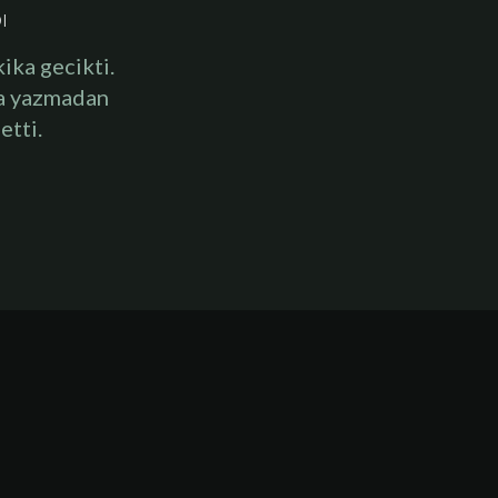
ı
ika gecikti.
ha yazmadan
etti.