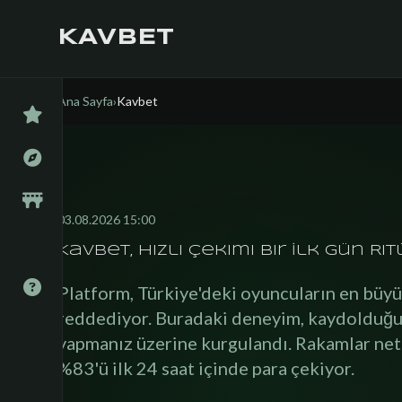
Ana İçeriğe Geç
KAVBET
Ana Sayfa
›
Kavbet
03.08.2026 15:00
Kavbet, Hızlı Çekimi Bir İlk Gün 
Platform, Türkiye'deki oyuncuların en büyü
reddediyor. Buradaki deneyim, kaydolduğunu
yapmanız üzerine kurgulandı. Rakamlar net 
%83'ü ilk 24 saat içinde para çekiyor.