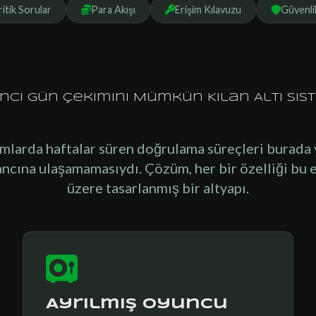
ritik Sorular
Para Akışı
Erişim Kılavuzu
Güvenli
inci Gün Çekimini Mümkün Kılan Altı Si
mlarda haftalar süren doğrulama süreçleri burada
cına ulaşamamasıydı. Çözüm, her bir özelliği bu 
üzere tasarlanmış bir altyapı.
Ayrılmış Oyuncu