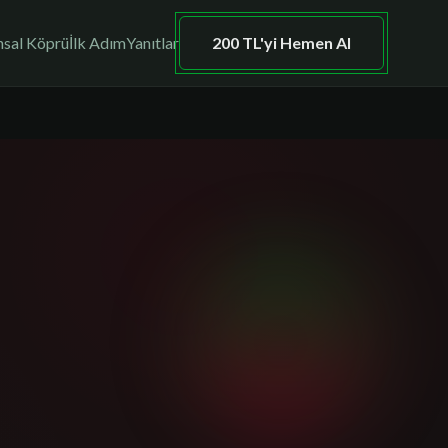
nsal Köprü
İlk Adım
Yanıtlar
200 TL'yi Hemen Al