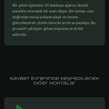
Bir çekim işleminiz 10 dakikayı aşarsa, destek
paneline otomatik bir uyarı düşer. Bir uzman, size
doğrudan mesaj yoluyla ulaşır ve sorunu
güncelleyerek çözüm sürecini an be an paylaşır. Bu
proaktif yaklaşım, güven inşasının en kritik
adımıdır.
Kavbet Evreninde Keşfedilecek
Diğer Noktalar