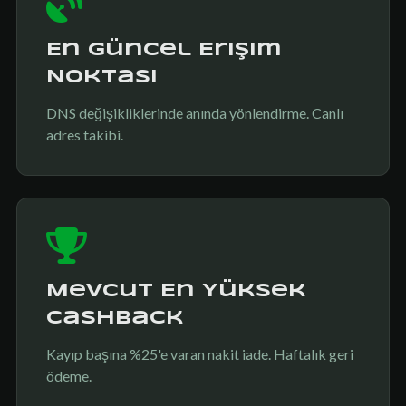
En Güncel Erişim
Noktası
DNS değişikliklerinde anında yönlendirme. Canlı
adres takibi.
Mevcut En Yüksek
Cashback
Kayıp başına %25'e varan nakit iade. Haftalık geri
ödeme.