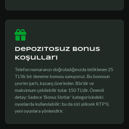
Depozitosuz Bonus
Koşulları
Telefon numaranızı doğruladığınızda tetiklenen 25
TL'lik bir deneme bonusu sunuyoruz. Bu bonusun
çevrim şartı, kazanç üzerinden 30x'dir ve
maksimum çekilebilir tutar 150 TL'dir. Önemli
detay: Sadece 'Bonus Slotlar' kategorisindeki
oyunlarda kullanılabilir; bu da sizi yüksek RTP'li,
yeni oyunlara yönlendirir.