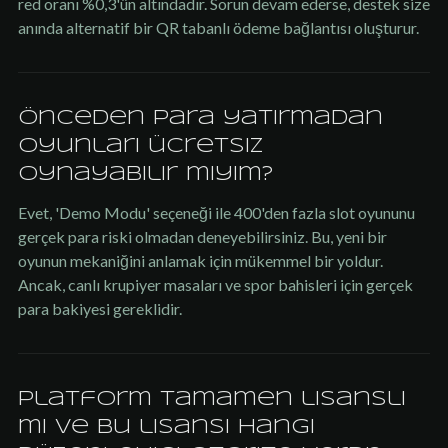
red oranı %0,3'ün altındadır. Sorun devam ederse, destek size
anında alternatif bir QR tabanlı ödeme bağlantısı oluşturur.
Önceden para yatırmadan
oyunları ücretsiz
oynayabilir miyim?
Evet, 'Demo Modu' seçeneği ile 400'den fazla slot oyununu
gerçek para riski olmadan deneyebilirsiniz. Bu, yeni bir
oyunun mekaniğini anlamak için mükemmel bir yoldur.
Ancak, canlı krupiyer masaları ve spor bahisleri için gerçek
para bakiyesi gereklidir.
Platform tamamen lisanslı
mı ve bu lisansı hangi