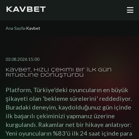
Ana İçeriğe Geç
KAVBET
Ana Sayfa
›
Kavbet
03.08.2026 15:00
Kavbet, Hızlı Çekimi Bir İlk Gün
Ritüeline Dönüştürdü
Platform, Türkiye'deki oyuncuların en büyük
şikayeti olan 'bekleme sürelerini' reddediyor.
Buradaki deneyim, kaydolduğunuz gün içinde
ilk başarılı çekiminizi yapmanız üzerine
kurgulandı. Rakamlar net bir hikaye anlatıyor:
Yeni oyuncuların %83'ü ilk 24 saat içinde para