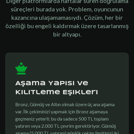
Diğer platformlarda haftalar süren doğrulama
süreçleri burada yok. Problem, oyuncunun
kazancına ulaşamamasıydı. Çözüm, her bir
özelliği bu engeli kaldırmak üzere tasarlanmış
bir altyapı.
Aşama Yapısı ve
Kilitleme Eşikleri
Bronz, Gümüş ve Altın olmak üzere üç ana aşama
var. İlk çekiminizi yapmak için Bronz aşamaya
geçmeniz yeterli; bu da sadece 500 TL toplam
yatırım veya 2.000 TL çevrim gerektiriyor. Gümüş
aşama (5.000 TL yatırım) günlük çekim limitinizi iki