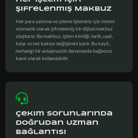
Şifrelenmiş Makbuz
Her para yatırma ve çekme işleminiz için sistem
otomatik olarak şifrelenmiş bir dijital makbuz
oluşturur. Bu makbuz, işlem kimliği, tarih, saat,
tutar ve net bakiye değişimini içerir. Bu kayıt,
herhangi bir anlaşmazlık durumunda bağımsız
kanıt olarak kullanılabilir.
Çekim Sorunlarında
Doğrudan Uzman
Bağlantısı