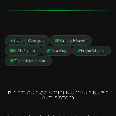
Sayfa İçeriği
Sistemin Omurgası
Kuruluş Hikayesi
Kritik Sorular
Para Akışı
Erişim Kılavuzu
Güvenlik Katmanları
Birinci Gün Çekimini Mümkün Kılan
Altı Sistem