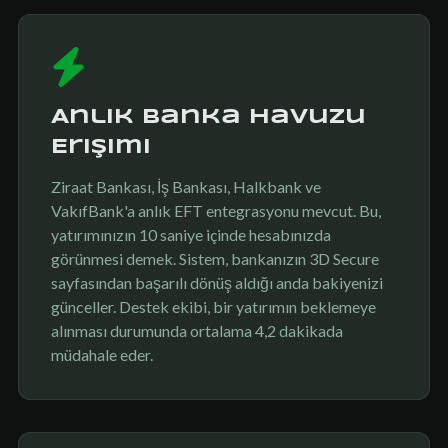
Anlık Banka Havuzu
Erişimi
Ziraat Bankası, İş Bankası, Halkbank ve
VakıfBank'a anlık EFT entegrasyonu mevcut. Bu,
yatırımınızın 10 saniye içinde hesabınızda
görünmesi demek. Sistem, bankanızın 3D Secure
sayfasından başarılı dönüş aldığı anda bakiyenizi
günceller. Destek ekibi, bir yatırımın beklemeye
alınması durumunda ortalama 4,2 dakikada
müdahale eder.