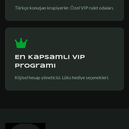
Türkçe konuşan krupiyerler. Özel VIP rulet odaları.
En Kapsamlı VIP
Programı
Kişisel hesap yöneticisi. Lüks hediye seçenekleri.