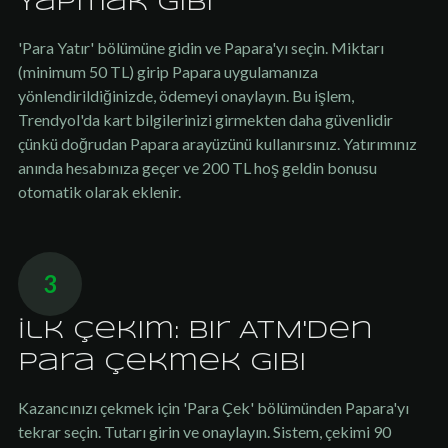
Yapmak Gibi
'Para Yatır' bölümüne gidin ve Papara'yı seçin. Miktarı
(minimum 50 TL) girip Papara uygulamanıza
yönlendirildiğinizde, ödemeyi onaylayın. Bu işlem,
Trendyol'da kart bilgilerinizi girmekten daha güvenlidir
çünkü doğrudan Papara arayüzünü kullanırsınız. Yatırımınız
anında hesabınıza geçer ve 200 TL hoş geldin bonusu
otomatik olarak eklenir.
3
İlk Çekim: Bir ATM'den
Para Çekmek Gibi
Kazancınızı çekmek için 'Para Çek' bölümünden Papara'yı
tekrar seçin. Tutarı girin ve onaylayın. Sistem, çekimi 90