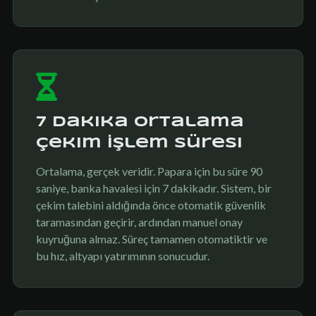
7 Dakika Ortalama
Çekim İşlem Süresi
Ortalama, gerçek veridir. Papara için bu süre 90
saniye, banka havalesi için 7 dakikadır. Sistem, bir
çekim talebini aldığında önce otomatik güvenlik
taramasından geçirir, ardından manuel onay
kuyruğuna almaz. Süreç tamamen otomatiktir ve
bu hız, altyapı yatırımının sonucudur.