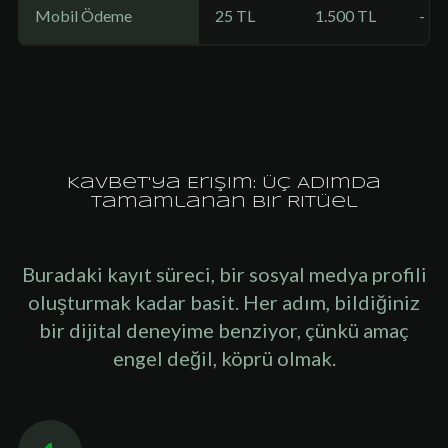
Mobil Ödeme
25 TL
1.500 TL
-
Kavbet'ya Erişim: Üç Adımda
Tamamlanan Bir Ritüel
Buradaki kayıt süreci, bir sosyal medya profili
oluşturmak kadar basit. Her adım, bildiğiniz
bir dijital deneyime benziyor, çünkü amaç
engel değil, köprü olmak.