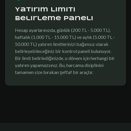
Yatırım Limiti
Belirleme Paneli
Hesap ayarlarınızda, günlük (200 TL - 5.000 TL),
haftalık (1.000 TL - 15.000 TL) ve aylık (5.000 TL -
50.000 TL) yatırım limitlerinizi bağımsız olarak
belirleyebileceğiniz bir kontrol paneli bulunuyor.
Bir limit belirlediğinizde, o dönem için herhangi bir
yatırım yapamazsınız. Bu, harcama disiplinini
tamamen size bırakan şeffaf bir araçtır.