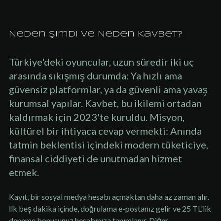
Neden Şimdi ve Neden Kavbet?
Türkiye'deki oyuncular, uzun süredir iki uç
arasında sıkışmış durumda: Ya hızlı ama
güvensiz platformlar, ya da güvenli ama yavaş
kurumsal yapılar. Kavbet, bu ikilemi ortadan
kaldırmak için 2023'te kuruldu. Misyon,
kültürel bir ihtiyaca cevap vermekti: Anında
tatmin beklentisi içindeki modern tüketiciye,
finansal ciddiyeti de unutmadan hizmet
etmek.
Kayıt, bir sosyal medya hesabı açmaktan daha az zaman alır.
İlk beş dakika içinde, doğrulama e-postanız gelir ve 25 TL'lik
deneme bonusunuz hesabınıza tanımlanır. Diğer