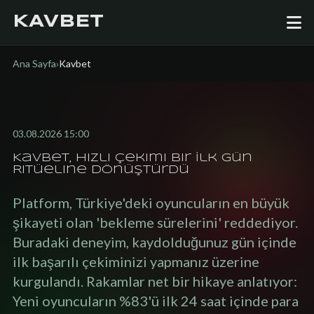
Ana İçeriğe Geç
KAVBET
Ana Sayfa
›
Kavbet
03.08.2026 15:00
Kavbet, Hızlı Çekimi Bir İlk Gün
Ritüeline Dönüştürdü
Platform, Türkiye'deki oyuncuların en büyük
şikayeti olan 'bekleme sürelerini' reddediyor.
Buradaki deneyim, kaydolduğunuz gün içinde
ilk başarılı çekiminizi yapmanız üzerine
kurgulandı. Rakamlar net bir hikaye anlatıyor:
Yeni oyuncuların %83'ü ilk 24 saat içinde para