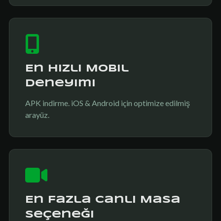
En Hızlı Mobil
Deneyimi
APK indirme. iOS & Android için optimize edilmiş
arayüz.
En Fazla Canlı Masa
Seçeneği