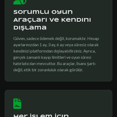
Sorumlu Oyun
Araçları ve Kendini
Dışlama
Güven, sadece ödemek değil, korumaktır. Hesap
ayarlarınızdan 1 ay, 3 ay, 6 ay veya süresiz olarak
kendinizi platformdan dışlayabilirsiniz. Ayrıca,
gerçek zamanlı kayıp limitleri ve oyun süresi
hatırlatıcıları mevcuttur. Bu araçlar, lisans şartı
değil, etik bir zorunluluk olarak görülür.
Her İşlem İçin