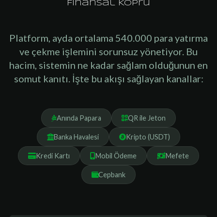
Finansal Köprü
Platform, ayda ortalama 540.000 para yatırma
ve çekme işlemini sorunsuz yönetiyor. Bu
hacim, sistemin ne kadar sağlam olduğunun en
somut kanıtı. İşte bu akışı sağlayan kanallar:
Anında Papara
QR ile Jeton
Banka Havalesi
Kripto (USDT)
Kredi Kartı
Mobil Ödeme
Mefete
Cepbank