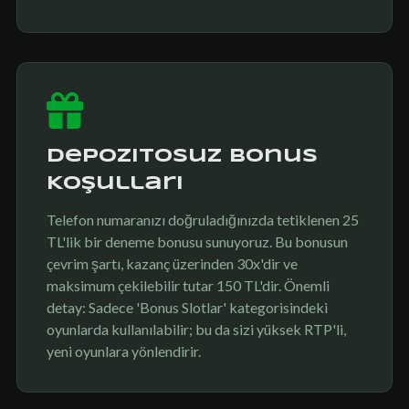
Depozitosuz Bonus
Koşulları
Telefon numaranızı doğruladığınızda tetiklenen 25
TL'lik bir deneme bonusu sunuyoruz. Bu bonusun
çevrim şartı, kazanç üzerinden 30x'dir ve
maksimum çekilebilir tutar 150 TL'dir. Önemli
detay: Sadece 'Bonus Slotlar' kategorisindeki
oyunlarda kullanılabilir; bu da sizi yüksek RTP'li,
yeni oyunlara yönlendirir.