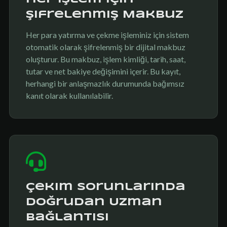
Şifrelenmiş Makbuz
Her para yatırma ve çekme işleminiz için sistem
otomatik olarak şifrelenmiş bir dijital makbuz
oluşturur. Bu makbuz, işlem kimliği, tarih, saat,
tutar ve net bakiye değişimini içerir. Bu kayıt,
herhangi bir anlaşmazlık durumunda bağımsız
kanıt olarak kullanılabilir.
Çekim Sorunlarında
Doğrudan Uzman
Bağlantısı