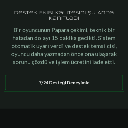
Destek Ekibi Kalitesini Şu Anda
Kanıtladı
Bir oyuncunun Papara çekimi, teknik bir
hatadan dolayı 15 dakika gecikti. Sistem
otomatik uyarı verdi ve destek temsilcisi,
oyuncu daha yazmadan önce ona ulaşarak
sorunu çözdü ve işlem ücretini iade etti.
7/24 Desteği Deneyimle