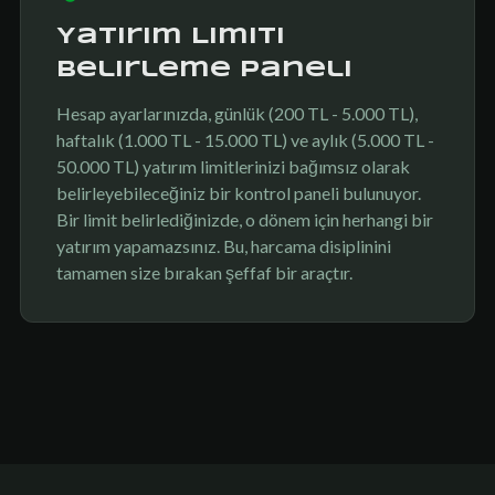
Yatırım Limiti
Belirleme Paneli
Hesap ayarlarınızda, günlük (200 TL - 5.000 TL),
haftalık (1.000 TL - 15.000 TL) ve aylık (5.000 TL -
50.000 TL) yatırım limitlerinizi bağımsız olarak
belirleyebileceğiniz bir kontrol paneli bulunuyor.
Bir limit belirlediğinizde, o dönem için herhangi bir
yatırım yapamazsınız. Bu, harcama disiplinini
tamamen size bırakan şeffaf bir araçtır.