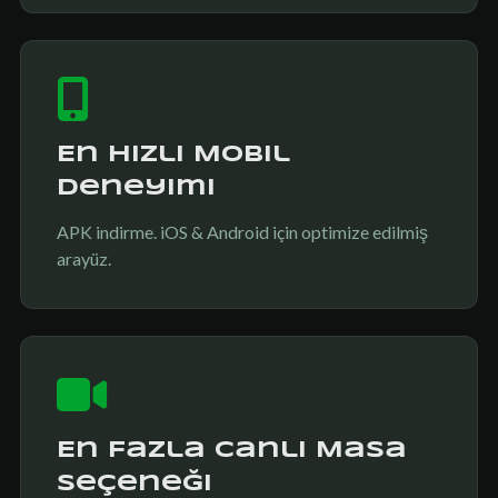
En Hızlı Mobil
Deneyimi
APK indirme. iOS & Android için optimize edilmiş
arayüz.
En Fazla Canlı Masa
Seçeneği