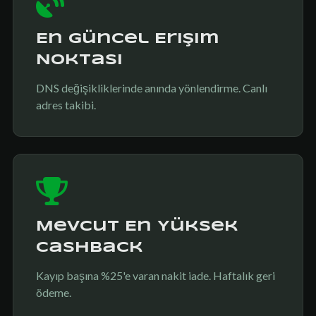
En Güncel Erişim
Noktası
DNS değişikliklerinde anında yönlendirme. Canlı
adres takibi.
Mevcut En Yüksek
Cashback
Kayıp başına %25'e varan nakit iade. Haftalık geri
ödeme.