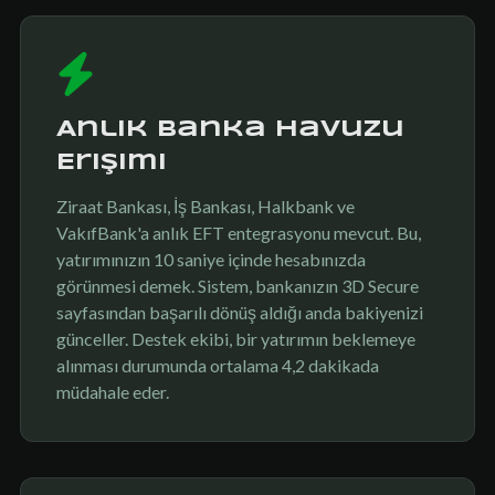
Anlık Banka Havuzu
Erişimi
Ziraat Bankası, İş Bankası, Halkbank ve
VakıfBank'a anlık EFT entegrasyonu mevcut. Bu,
yatırımınızın 10 saniye içinde hesabınızda
görünmesi demek. Sistem, bankanızın 3D Secure
sayfasından başarılı dönüş aldığı anda bakiyenizi
günceller. Destek ekibi, bir yatırımın beklemeye
alınması durumunda ortalama 4,2 dakikada
müdahale eder.