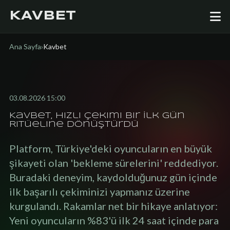
Ana İçeriğe Geç
KAVBET
Ana Sayfa
›
Kavbet
03.08.2026 15:00
Kavbet, Hızlı Çekimi Bir İlk Gün
Ritüeline Dönüştürdü
Platform, Türkiye'deki oyuncuların en büyük
şikayeti olan 'bekleme sürelerini' reddediyor.
Buradaki deneyim, kaydolduğunuz gün içinde
ilk başarılı çekiminizi yapmanız üzerine
kurgulandı. Rakamlar net bir hikaye anlatıyor:
Yeni oyuncuların %83'ü ilk 24 saat içinde para