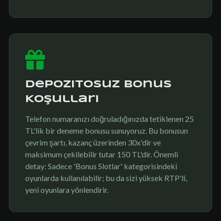
Depozitosuz Bonus
Koşulları
Telefon numaranızı doğruladığınızda tetiklenen 25
TL'lik bir deneme bonusu sunuyoruz. Bu bonusun
çevrim şartı, kazanç üzerinden 30x'dir ve
maksimum çekilebilir tutar 150 TL'dir. Önemli
detay: Sadece 'Bonus Slotlar' kategorisindeki
oyunlarda kullanılabilir; bu da sizi yüksek RTP'li,
yeni oyunlara yönlendirir.