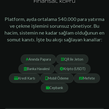
Finansal Köprü
Platform, ayda ortalama 540.000 para yatırma
ve çekme işlemini sorunsuz yönetiyor. Bu
hacim, sistemin ne kadar sağlam olduğunun en
somut kanıtı. İşte bu akışı sağlayan kanallar:
Anında Papara
QR ile Jeton
Banka Havalesi
Kripto (USDT)
Kredi Kartı
Mobil Ödeme
Mefete
Cepbank