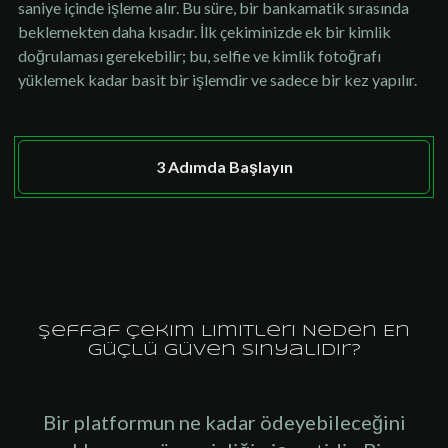
saniye içinde işleme alır. Bu süre, bir bankamatik sırasında
beklemekten daha kısadır. İlk çekiminizde ek bir kimlik
doğrulaması gerekebilir; bu, selfie ve kimlik fotoğrafı
yüklemek kadar basit bir işlemdir ve sadece bir kez yapılır.
3 Adımda Başlayın
Şeffaf Çekim Limitleri Neden En
Güçlü Güven Sinyalidir?
Bir platformun ne kadar ödeyebileceğini