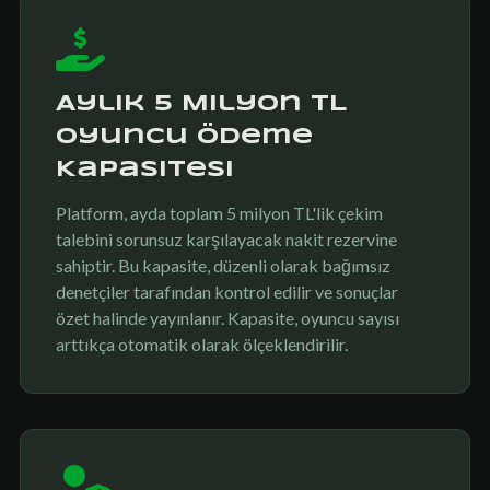
Aylık 5 Milyon TL
Oyuncu Ödeme
Kapasitesi
Platform, ayda toplam 5 milyon TL'lik çekim
talebini sorunsuz karşılayacak nakit rezervine
sahiptir. Bu kapasite, düzenli olarak bağımsız
denetçiler tarafından kontrol edilir ve sonuçlar
özet halinde yayınlanır. Kapasite, oyuncu sayısı
arttıkça otomatik olarak ölçeklendirilir.