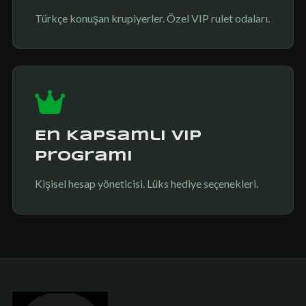
Türkçe konuşan krupiyerler. Özel VIP rulet odaları.
En Kapsamlı VIP
Programı
Kişisel hesap yöneticisi. Lüks hediye seçenekleri.