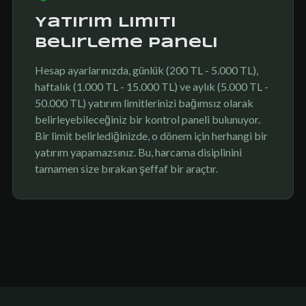
Yatırım Limiti
Belirleme Paneli
Hesap ayarlarınızda, günlük (200 TL - 5.000 TL),
haftalık (1.000 TL - 15.000 TL) ve aylık (5.000 TL -
50.000 TL) yatırım limitlerinizi bağımsız olarak
belirleyebileceğiniz bir kontrol paneli bulunuyor.
Bir limit belirlediğinizde, o dönem için herhangi bir
yatırım yapamazsınız. Bu, harcama disiplinini
tamamen size bırakan şeffaf bir araçtır.