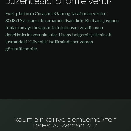
düzenleyici otorite verdi?
Evet, platform Curaçao eGaming tarafından verilen
8048/JAZ lisansı ile tamamen lisanslıdır. Bu lisans, oyuncu
fonlarının ayrı hesaplarda tutulmasını ve adil oyun
denetimlerini zorunlu kılar. Lisans belgemiz, sitenin alt
kısmındaki 'Güvenlik' bölümünde her zaman
görüntülenebilir.
Kayıt, Bir Kahve Demlemekten
Daha Az Zaman Alır