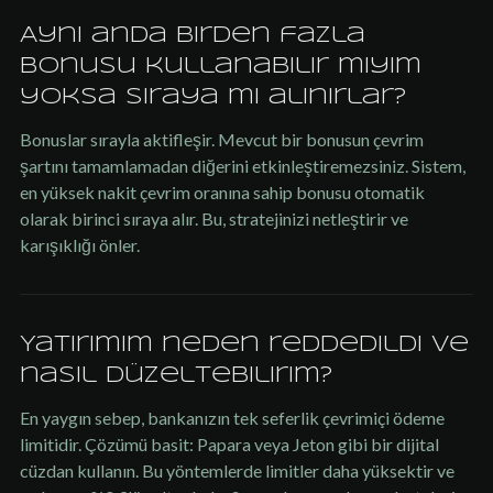
Aynı anda birden fazla
bonusu kullanabilir miyim
yoksa sıraya mı alınırlar?
Bonuslar sırayla aktifleşir. Mevcut bir bonusun çevrim
şartını tamamlamadan diğerini etkinleştiremezsiniz. Sistem,
en yüksek nakit çevrim oranına sahip bonusu otomatik
olarak birinci sıraya alır. Bu, stratejinizi netleştirir ve
karışıklığı önler.
Yatırımım neden reddedildi ve
nasıl düzeltebilirim?
En yaygın sebep, bankanızın tek seferlik çevrimiçi ödeme
limitidir. Çözümü basit: Papara veya Jeton gibi bir dijital
cüzdan kullanın. Bu yöntemlerde limitler daha yüksektir ve