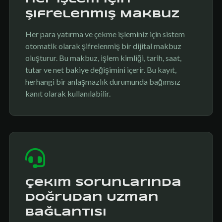
Şifrelenmiş Makbuz
Her para yatırma ve çekme işleminiz için sistem
otomatik olarak şifrelenmiş bir dijital makbuz
oluşturur. Bu makbuz, işlem kimliği, tarih, saat,
tutar ve net bakiye değişimini içerir. Bu kayıt,
herhangi bir anlaşmazlık durumunda bağımsız
kanıt olarak kullanılabilir.
Çekim Sorunlarında
Doğrudan Uzman
Bağlantısı