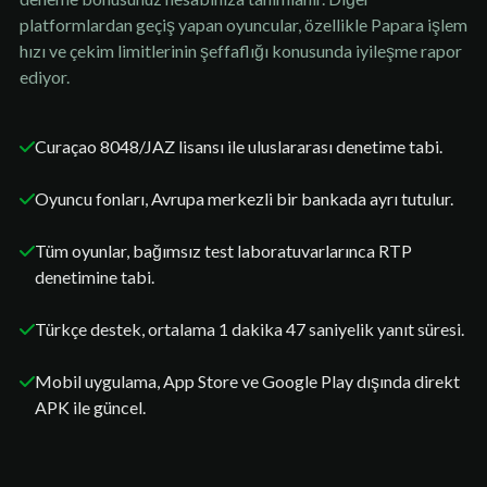
platformlardan geçiş yapan oyuncular, özellikle Papara işlem
hızı ve çekim limitlerinin şeffaflığı konusunda iyileşme rapor
ediyor.
Curaçao 8048/JAZ lisansı ile uluslararası denetime tabi.
Oyuncu fonları, Avrupa merkezli bir bankada ayrı tutulur.
Tüm oyunlar, bağımsız test laboratuvarlarınca RTP
denetimine tabi.
Türkçe destek, ortalama 1 dakika 47 saniyelik yanıt süresi.
Mobil uygulama, App Store ve Google Play dışında direkt
APK ile güncel.