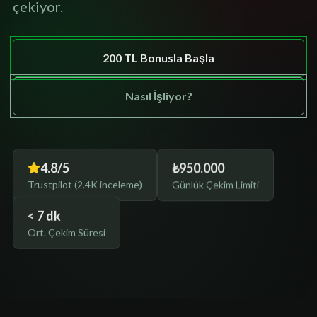
çekiyor.
200 TL Bonusla Başla
Nasıl İşliyor?
4.8/5
₺950.000
Trustpilot (2.4K inceleme)
Günlük Çekim Limiti
< 7 dk
Ort. Çekim Süresi