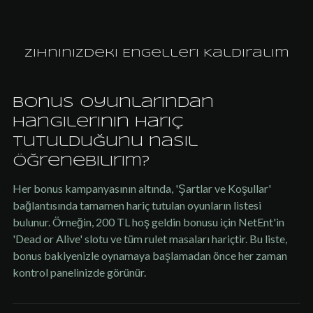
Zihninizdeki Engelleri Kaldıralım
Bonus oyunlarından
hangilerinin hariç
tutulduğunu nasıl
öğrenebilirim?
Her bonus kampanyasının altında, 'Şartlar ve Koşullar'
bağlantısında tamamen hariç tutulan oyunların listesi
bulunur. Örneğin, 200 TL hoş geldin bonusu için NetEnt'in
'Dead or Alive' slotu ve tüm rulet masaları hariçtir. Bu liste,
bonus bakiyenizle oynamaya başlamadan önce her zaman
kontrol panelinizde görünür.