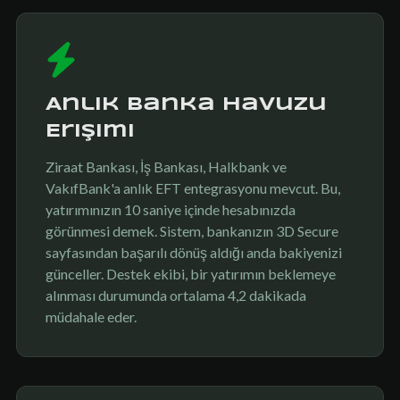
Anlık Banka Havuzu
Erişimi
Ziraat Bankası, İş Bankası, Halkbank ve
VakıfBank'a anlık EFT entegrasyonu mevcut. Bu,
yatırımınızın 10 saniye içinde hesabınızda
görünmesi demek. Sistem, bankanızın 3D Secure
sayfasından başarılı dönüş aldığı anda bakiyenizi
günceller. Destek ekibi, bir yatırımın beklemeye
alınması durumunda ortalama 4,2 dakikada
müdahale eder.