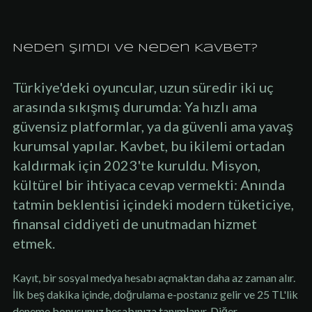
Neden Şimdi ve Neden Kavbet?
Türkiye'deki oyuncular, uzun süredir iki uç
arasında sıkışmış durumda: Ya hızlı ama
güvensiz platformlar, ya da güvenli ama yavaş
kurumsal yapılar. Kavbet, bu ikilemi ortadan
kaldırmak için 2023'te kuruldu. Misyon,
kültürel bir ihtiyaca cevap vermekti: Anında
tatmin beklentisi içindeki modern tüketiciye,
finansal ciddiyeti de unutmadan hizmet
etmek.
Kayıt, bir sosyal medya hesabı açmaktan daha az zaman alır.
İlk beş dakika içinde, doğrulama e-postanız gelir ve 25 TL'lik
deneme bonusunuz hesabınıza tanımlanır. Diğer