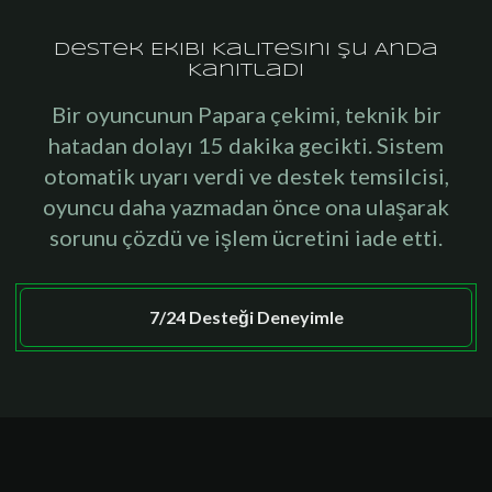
Destek Ekibi Kalitesini Şu Anda
Kanıtladı
Bir oyuncunun Papara çekimi, teknik bir
hatadan dolayı 15 dakika gecikti. Sistem
otomatik uyarı verdi ve destek temsilcisi,
oyuncu daha yazmadan önce ona ulaşarak
sorunu çözdü ve işlem ücretini iade etti.
7/24 Desteği Deneyimle