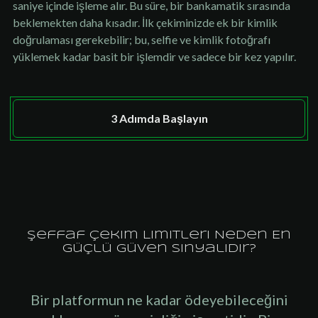
saniye içinde işleme alır. Bu süre, bir bankamatik sırasında
beklemekten daha kısadır. İlk çekiminizde ek bir kimlik
doğrulaması gerekebilir; bu, selfie ve kimlik fotoğrafı
yüklemek kadar basit bir işlemdir ve sadece bir kez yapılır.
3 Adımda Başlayın
Şeffaf Çekim Limitleri Neden En
Güçlü Güven Sinyalidir?
Bir platformun ne kadar ödeyebileceğini