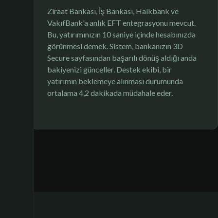
Ziraat Bankası, İş Bankası, Halkbank ve
VakıfBank'a anlık EFT entegrasyonu mevcut.
Bu, yatırımınızın 10 saniye içinde hesabınızda
görünmesi demek. Sistem, bankanızın 3D
Secure sayfasından başarılı dönüş aldığı anda
bakiyenizi günceller. Destek ekibi, bir
yatırımın beklemeye alınması durumunda
ortalama 4,2 dakikada müdahale eder.