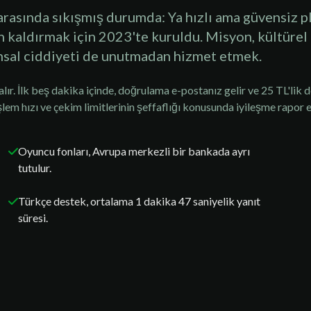
 arasında sıkışmış durumda: Ya hızlı ama güvensiz p
n kaldırmak için 2023'te kuruldu. Misyon, kültürel
ansal ciddiyeti de unutmadan hizmet etmek.
ır. İlk beş dakika içinde, doğrulama e-postanız gelir ve 25 TL'lik
lem hızı ve çekim limitlerinin şeffaflığı konusunda iyileşme rapor e
Oyuncu fonları, Avrupa merkezli bir bankada ayrı
tutulur.
Türkçe destek, ortalama 1 dakika 47 saniyelik yanıt
süresi.