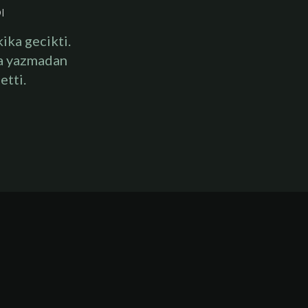
ı
ika gecikti.
ha yazmadan
etti.