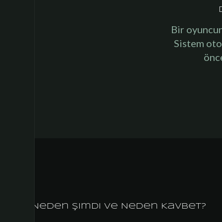
Bir oyuncun
Sistem oto
önce
Neden Şimdi ve Neden Kavbet?