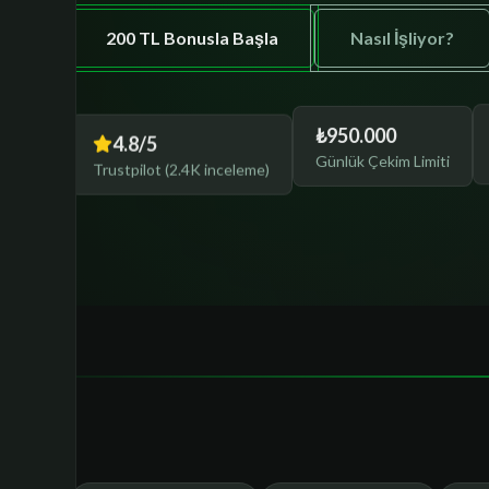
200 TL Bonusla Başla
Nasıl İşliyor?
₺950.000
4.8/5
Günlük Çekim Limiti
Trustpilot (2.4K inceleme)