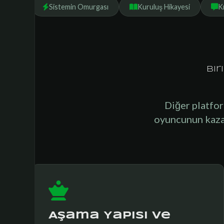
Sayfa İçeriği
Sistemin Omurgası
Kuruluş Hikayesi
K
Bir
Diğer platfor
oyuncunun kazan
Aşama Yapısı ve