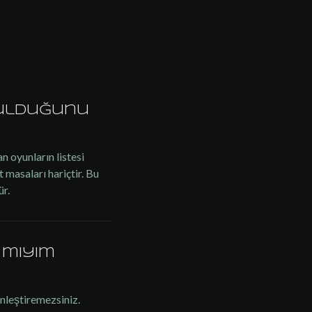
tulduğunu
 oyunların listesi
 masaları hariçtir. Bu
r.
 miyim
nleştiremezsiniz.