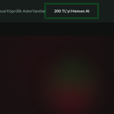
nsal Köprü
İlk Adım
Yanıtlar
200 TL'yi Hemen Al