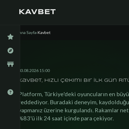
Ana İçeriğe Geç
KAVBET
Ana Sayfa
›
Kavbet
03.08.2026 15:00
Kavbet, Hızlı Çekimi Bir İlk Gün 
Platform, Türkiye'deki oyuncuların en büyü
reddediyor. Buradaki deneyim, kaydolduğunu
yapmanız üzerine kurgulandı. Rakamlar net 
%83'ü ilk 24 saat içinde para çekiyor.