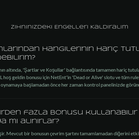
Zihninizdeki Engelleri Kaldıralım
larından hangilerinin hariç tu
ebilirim?
 altında, 'Şartlar ve Koşullar' bağlantısında tamamen hariç tutulan
 hoş geldin bonusu için NetEnt'in 'Dead or Alive' slotu ve tüm rulet
le oynamaya başlamadan önce her zaman kontrol panelinizde görünü
irden fazla bonusu kullanabilir
a mı alınırlar?
eşir. Mevcut bir bonusun çevrim şartını tamamlamadan diğerini etki