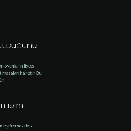
tulduğunu
 oyunların listesi
 masaları hariçtir. Bu
r.
 miyim
nleştiremezsiniz.