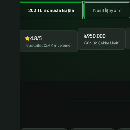
200 TL Bonusla Başla
Nasıl İşliyor?
₺950.000
4.8/5
Günlük Çekim Limiti
Trustpilot (2.4K inceleme)