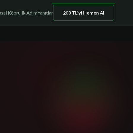
nsal Köprü
İlk Adım
Yanıtlar
200 TL'yi Hemen Al