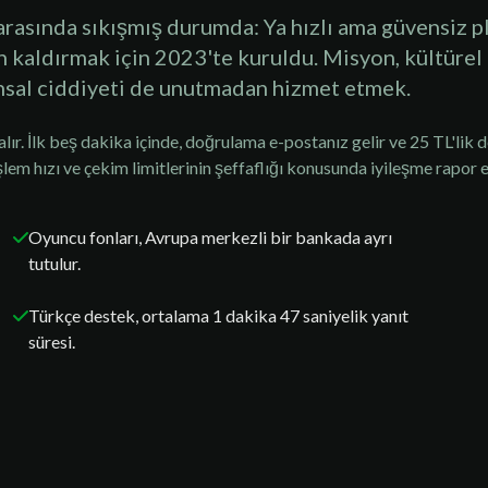
 arasında sıkışmış durumda: Ya hızlı ama güvensiz p
n kaldırmak için 2023'te kuruldu. Misyon, kültürel
ansal ciddiyeti de unutmadan hizmet etmek.
ır. İlk beş dakika içinde, doğrulama e-postanız gelir ve 25 TL'lik
lem hızı ve çekim limitlerinin şeffaflığı konusunda iyileşme rapor e
Oyuncu fonları, Avrupa merkezli bir bankada ayrı
tutulur.
Türkçe destek, ortalama 1 dakika 47 saniyelik yanıt
süresi.