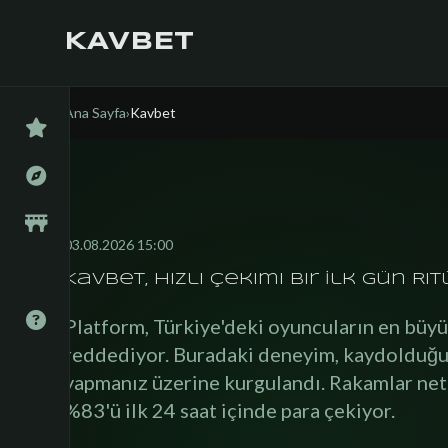
Ana İçeriğe Geç
KAVBET
Ana Sayfa
›
Kavbet
03.08.2026 15:00
Kavbet, Hızlı Çekimi Bir İlk Gün 
Platform, Türkiye'deki oyuncuların en büyü
reddediyor. Buradaki deneyim, kaydolduğunu
yapmanız üzerine kurgulandı. Rakamlar net 
%83'ü ilk 24 saat içinde para çekiyor.