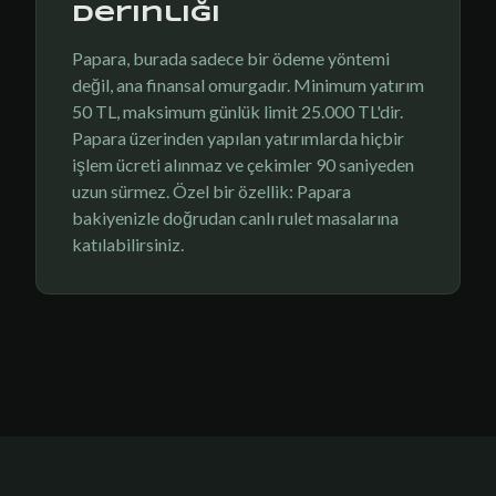
Derinliği
Papara, burada sadece bir ödeme yöntemi
değil, ana finansal omurgadır. Minimum yatırım
50 TL, maksimum günlük limit 25.000 TL'dir.
Papara üzerinden yapılan yatırımlarda hiçbir
işlem ücreti alınmaz ve çekimler 90 saniyeden
uzun sürmez. Özel bir özellik: Papara
bakiyenizle doğrudan canlı rulet masalarına
katılabilirsiniz.