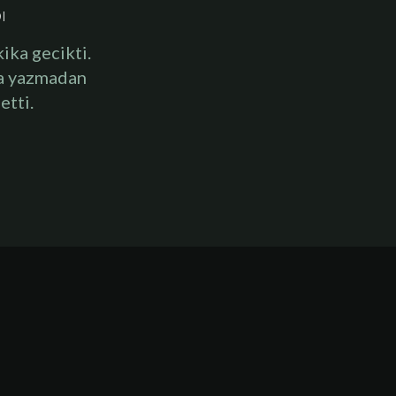
ı
ika gecikti.
ha yazmadan
etti.