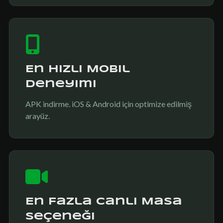
En Hızlı Mobil
Deneyimi
APK indirme. iOS & Android için optimize edilmiş
arayüz.
En Fazla Canlı Masa
Seçeneği