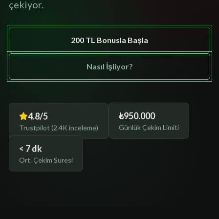
çekiyor.
200 TL Bonusla Başla
Nasıl İşliyor?
4.8/5
₺950.000
Trustpilot (2.4K inceleme)
Günlük Çekim Limiti
< 7 dk
Ort. Çekim Süresi