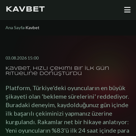
Ana İçeriğe Geç
KAVBET
Ana Sayfa
›
Kavbet
03.08.2026 15:00
Kavbet, Hızlı Çekimi Bir İlk Gün
Ritüeline Dönüştürdü
Platform, Türkiye'deki oyuncuların en büyük
şikayeti olan 'bekleme sürelerini' reddediyor.
Buradaki deneyim, kaydolduğunuz gün içinde
ilk başarılı çekiminizi yapmanız üzerine
kurgulandı. Rakamlar net bir hikaye anlatıyor:
Yeni oyuncuların %83'ü ilk 24 saat içinde para