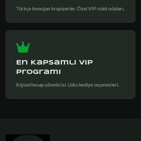
Türkçe konuşan krupiyerler. Özel VIP rulet odaları.
En Kapsamlı VIP
Programı
Kişisel hesap yöneticisi. Lüks hediye seçenekleri.