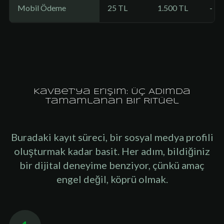
Mobil Ödeme
25 TL
1.500 TL
-
Kavbet'ya Erişim: Üç Adımda
Tamamlanan Bir Ritüel
Buradaki kayıt süreci, bir sosyal medya profili
oluşturmak kadar basit. Her adım, bildiğiniz
bir dijital deneyime benziyor, çünkü amaç
engel değil, köprü olmak.