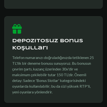
Depozitosuz Bonus
Koşulları
Telefon numaranızı doğruladığınızda tetiklenen 25
TL'lik bir deneme bonusu sunuyoruz. Bu bonusun
çevrim şartı, kazanç üzerinden 30x'dir ve
maksimum çekilebilir tutar 150 TL'dir. Önemli
detay: Sadece 'Bonus Slotlar' kategorisindeki
oyunlarda kullanılabilir; bu da sizi yüksek RTP'li,
yeni oyunlara yönlendirir.