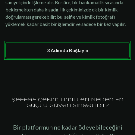
saniye içinde işleme alır. Bu süre, bir bankamatik sırasında
beklemekten daha kısadır. İlk çekiminizde ek bir kimlik
doğrulaması gerekebilir; bu, selfie ve kimlik fotoğrafı
yüklemek kadar basit bir işlemdir ve sadece bir kez yapılır.
3 Adımda Başlayın
Şeffaf Çekim Limitleri Neden En
Güçlü Güven Sinyalidir?
Bir platformun ne kadar ödeyebileceğini