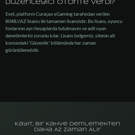
düzenleyici otorite verdi?
Evet, platform Curaçao eGaming tarafından verilen
8048/JAZ lisansı ile tamamen lisanslıdır. Bu lisans, oyuncu
fonlarının ayrı hesaplarda tutulmasını ve adil oyun
denetimlerini zorunlu kılar. Lisans belgemiz, sitenin alt
kısmındaki 'Güvenlik' bölümünde her zaman
görüntülenebilir.
Kayıt, Bir Kahve Demlemekten
Daha Az Zaman Alır