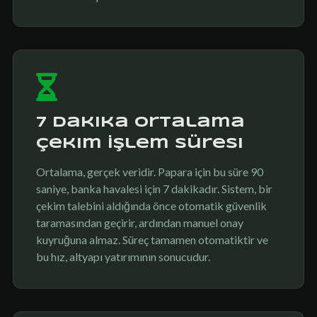
7 Dakika Ortalama
Çekim İşlem Süresi
Ortalama, gerçek veridir. Papara için bu süre 90
saniye, banka havalesi için 7 dakikadır. Sistem, bir
çekim talebini aldığında önce otomatik güvenlik
taramasından geçirir, ardından manuel onay
kuyruğuna almaz. Süreç tamamen otomatiktir ve
bu hız, altyapı yatırımının sonucudur.