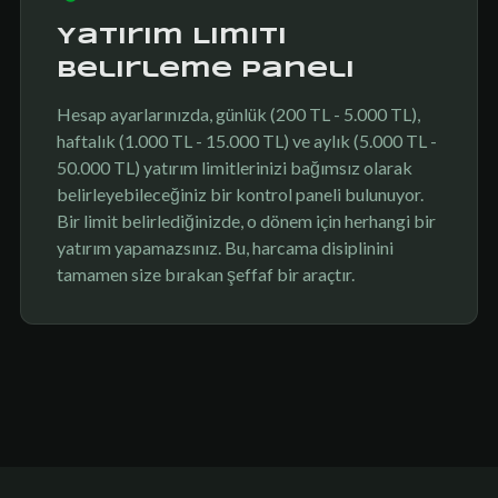
Yatırım Limiti
Belirleme Paneli
Hesap ayarlarınızda, günlük (200 TL - 5.000 TL),
haftalık (1.000 TL - 15.000 TL) ve aylık (5.000 TL -
50.000 TL) yatırım limitlerinizi bağımsız olarak
belirleyebileceğiniz bir kontrol paneli bulunuyor.
Bir limit belirlediğinizde, o dönem için herhangi bir
yatırım yapamazsınız. Bu, harcama disiplinini
tamamen size bırakan şeffaf bir araçtır.