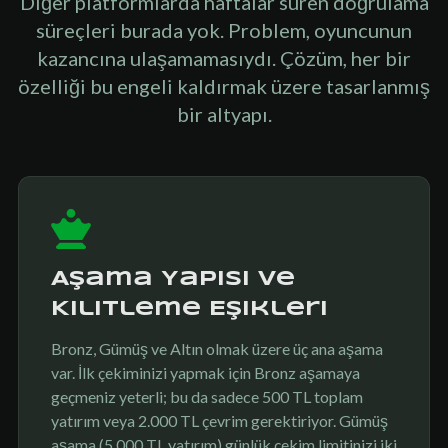
Diğer platformlarda haftalar süren doğrulama
süreçleri burada yok. Problem, oyuncunun
kazancına ulaşamamasıydı. Çözüm, her bir
özelliği bu engeli kaldırmak üzere tasarlanmış
bir altyapı.
Aşama Yapısı ve
Kilitleme Eşikleri
Bronz, Gümüş ve Altın olmak üzere üç ana aşama
var. İlk çekiminizi yapmak için Bronz aşamaya
geçmeniz yeterli; bu da sadece 500 TL toplam
yatırım veya 2.000 TL çevrim gerektiriyor. Gümüş
aşama (5.000 TL yatırım) günlük çekim limitinizi iki