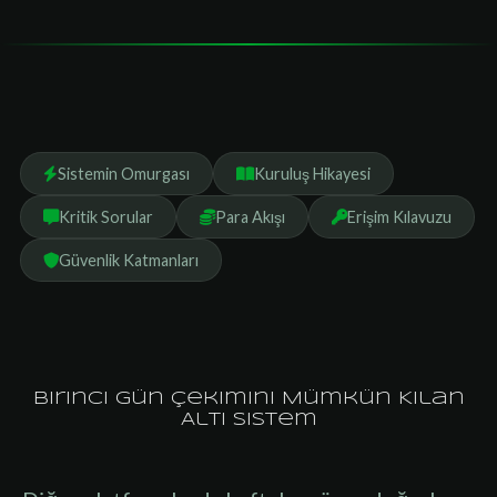
Sayfa İçeriği
Sistemin Omurgası
Kuruluş Hikayesi
Kritik Sorular
Para Akışı
Erişim Kılavuzu
Güvenlik Katmanları
Birinci Gün Çekimini Mümkün Kılan
Altı Sistem