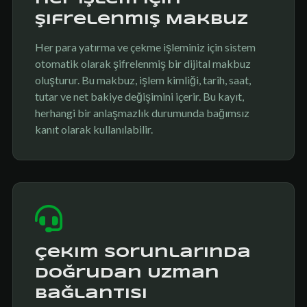
Şifrelenmiş Makbuz
Her para yatırma ve çekme işleminiz için sistem
otomatik olarak şifrelenmiş bir dijital makbuz
oluşturur. Bu makbuz, işlem kimliği, tarih, saat,
tutar ve net bakiye değişimini içerir. Bu kayıt,
herhangi bir anlaşmazlık durumunda bağımsız
kanıt olarak kullanılabilir.
Çekim Sorunlarında
Doğrudan Uzman
Bağlantısı