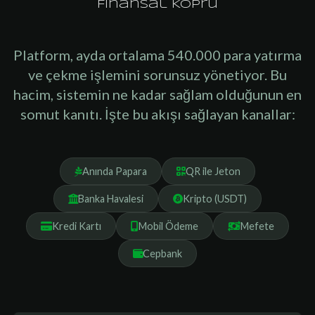
Finansal Köprü
Platform, ayda ortalama 540.000 para yatırma
ve çekme işlemini sorunsuz yönetiyor. Bu
hacim, sistemin ne kadar sağlam olduğunun en
somut kanıtı. İşte bu akışı sağlayan kanallar:
Anında Papara
QR ile Jeton
Banka Havalesi
Kripto (USDT)
Kredi Kartı
Mobil Ödeme
Mefete
Cepbank