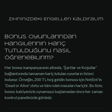
Zihninizdeki Engelleri Kaldıralım
Bonus oyunlarından
hangilerinin hariç
tutulduğunu nasıl
öğrenebilirim?
Her bonus kampanyasının altında, 'Şartlar ve Koşullar'
bağlantısında tamamen hariç tutulan oyunların listesi
bulunur. Örneğin, 200 TL hoş geldin bonusu için NetEnt'in
'Dead or Alive' slotu ve tüm rulet masaları hariçtir. Bu liste,
bonus bakiyenizle oynamaya başlamadan önce her zaman
kontrol panelinizde görünür.