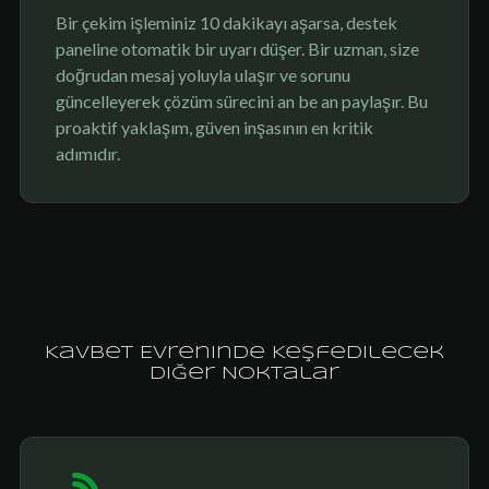
Bir çekim işleminiz 10 dakikayı aşarsa, destek
paneline otomatik bir uyarı düşer. Bir uzman, size
doğrudan mesaj yoluyla ulaşır ve sorunu
güncelleyerek çözüm sürecini an be an paylaşır. Bu
proaktif yaklaşım, güven inşasının en kritik
adımıdır.
Kavbet Evreninde Keşfedilecek
Diğer Noktalar