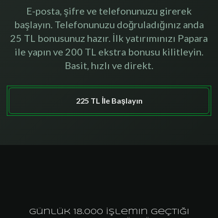
E-posta, şifre ve telefonunuzu girerek
başlayın. Telefonunuzu doğruladığınız anda
25 TL bonusunuz hazır. İlk yatırımınızı Papara
ile yapın ve 200 TL ekstra bonusu kilitleyin.
Basit, hızlı ve direkt.
225 TL İle Başlayın
Günlük 18.000 İşlemin Geçtiği