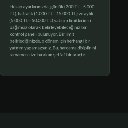
Hesap ayarlarınızda, günlük (200 TL - 5.000
TL), haftalık (1.000 TL - 15.000 TL) ve aylık
(5.000 TL - 50.000 TL) yatırım limitlerinizi
bağımsız olarak belirleyebileceğiniz bir
kontrol paneli bulunuyor. Bir limit
belirlediğinizde, o dönem için herhangi bir
yatırım yapamazsınız. Bu, harcama disiplinini
tamamen size bırakan şeffaf bir araçtır.