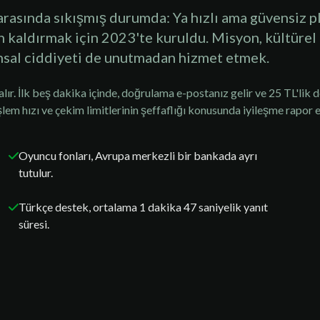
 arasında sıkışmış durumda: Ya hızlı ama güvensiz p
n kaldırmak için 2023'te kuruldu. Misyon, kültürel
ansal ciddiyeti de unutmadan hizmet etmek.
ır. İlk beş dakika içinde, doğrulama e-postanız gelir ve 25 TL'lik
lem hızı ve çekim limitlerinin şeffaflığı konusunda iyileşme rapor e
Oyuncu fonları, Avrupa merkezli bir bankada ayrı
tutulur.
Türkçe destek, ortalama 1 dakika 47 saniyelik yanıt
süresi.