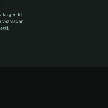
ı
ika gecikti.
ha yazmadan
etti.