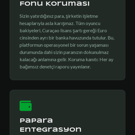
Fonu Koruması
Sizin yatırdığınız para, şirketin işletme
hesaplarıyla asla karışmaz. Tüm oyuncu
bakiyeleri, Curaçao lisans şartı gereği Euro
cinsinden ayrı bir banka havuzunda tutulur. Bu,
platformun operasyonel bir sorun yaşaması
durumunda dahi sizin paranızın dokunulmaz
kalacağı anlamına gelir. Koruma kanıtı: Her ay
bağımsız denetçi raporu yayınlanır.
Papara
Entegrasyon