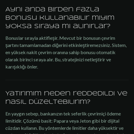
Aynı anda birden fazla
bonusu kullanabilir miyim
yoksa sıraya mı alınırlar?
Bonuslar sırayla aktifleşir. Mevcut bir bonusun çevrim
şartını tamamlamadan diğerini etkinleştiremezsiniz. Sistem,
en yüksek nakit çevrim oranına sahip bonusu otomatik
olarak birinci sıraya alır. Bu, stratejinizi netleştirir ve
karışıklığı önler.
Yatırımım neden reddedildi ve
nasıl düzeltebilirim?
En yaygın sebep, bankanızın tek seferlik çevrimiçi ödeme
limitidir. Çözümü basit: Papara veya Jeton gibi bir dijital
cüzdan kullanın. Bu yöntemlerde limitler daha yüksektir ve