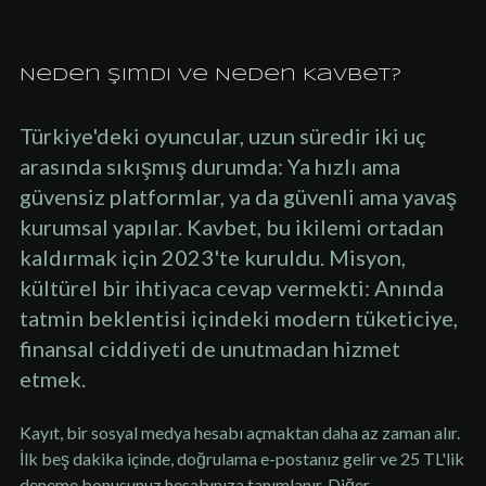
Neden Şimdi ve Neden Kavbet?
Türkiye'deki oyuncular, uzun süredir iki uç
arasında sıkışmış durumda: Ya hızlı ama
güvensiz platformlar, ya da güvenli ama yavaş
kurumsal yapılar. Kavbet, bu ikilemi ortadan
kaldırmak için 2023'te kuruldu. Misyon,
kültürel bir ihtiyaca cevap vermekti: Anında
tatmin beklentisi içindeki modern tüketiciye,
finansal ciddiyeti de unutmadan hizmet
etmek.
Kayıt, bir sosyal medya hesabı açmaktan daha az zaman alır.
İlk beş dakika içinde, doğrulama e-postanız gelir ve 25 TL'lik
deneme bonusunuz hesabınıza tanımlanır. Diğer