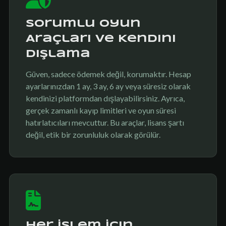
Sorumlu Oyun
Araçları ve Kendini
Dışlama
Güven, sadece ödemek değil, korumaktır. Hesap
ayarlarınızdan 1 ay, 3 ay, 6 ay veya süresiz olarak
kendinizi platformdan dışlayabilirsiniz. Ayrıca,
gerçek zamanlı kayıp limitleri ve oyun süresi
hatırlatıcıları mevcuttur. Bu araçlar, lisans şartı
değil, etik bir zorunluluk olarak görülür.
Her İşlem İçin