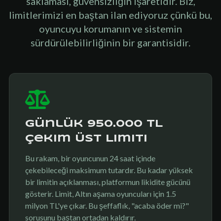
saklaması, güvensizliğin işaretidir. Biz,
limitlerimizi en baştan ilan ediyoruz çünkü bu,
oyuncuyu korumanın ve sistemin
sürdürülebilirliğinin bir garantisidir.
Günlük 950.000 TL
Çekim Üst Limiti
Bu rakam, bir oyuncunun 24 saat içinde
çekebileceği maksimum tutardır. Bu kadar yüksek
bir limitin açıklanması, platformun likidite gücünü
gösterir. Limit, Altın aşama oyuncuları için 1.5
milyon TL'ye çıkar. Bu şeffaflık, "acaba öder mi?"
sorusunu baştan ortadan kaldırır.