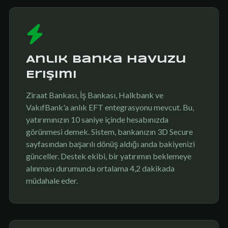
Anlık Banka Havuzu
Erişimi
Ziraat Bankası, İş Bankası, Halkbank ve
VakıfBank'a anlık EFT entegrasyonu mevcut. Bu,
yatırımınızın 10 saniye içinde hesabınızda
görünmesi demek. Sistem, bankanızın 3D Secure
sayfasından başarılı dönüş aldığı anda bakiyenizi
günceller. Destek ekibi, bir yatırımın beklemeye
alınması durumunda ortalama 4,2 dakikada
müdahale eder.