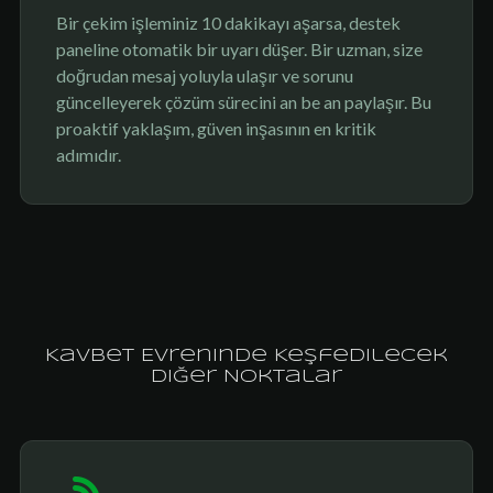
Bir çekim işleminiz 10 dakikayı aşarsa, destek
paneline otomatik bir uyarı düşer. Bir uzman, size
doğrudan mesaj yoluyla ulaşır ve sorunu
güncelleyerek çözüm sürecini an be an paylaşır. Bu
proaktif yaklaşım, güven inşasının en kritik
adımıdır.
Kavbet Evreninde Keşfedilecek
Diğer Noktalar