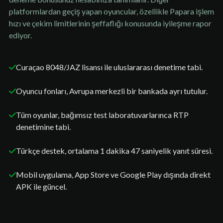
platformlardan geçiş yapan oyuncular, özellikle Papara işlem
hızı ve çekim limitlerinin şeffaflığı konusunda iyileşme rapor
ediyor.
Curaçao 8048/JAZ lisansı ile uluslararası denetime tabi.
Oyuncu fonları, Avrupa merkezli bir bankada ayrı tutulur.
Tüm oyunlar, bağımsız test laboratuvarlarınca RTP
denetimine tabi.
Türkçe destek, ortalama 1 dakika 47 saniyelik yanıt süresi.
Mobil uygulama, App Store ve Google Play dışında direkt
APK ile güncel.