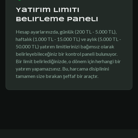
Yatırım Limiti
Belirleme Paneli
Hesap ayarlarınızda, günlük (200 TL - 5.000 TL),
haftalık (1.000 TL - 15.000 TL) ve aylık (5.000 TL -
50.000 TL) yatırım limitlerinizi bağımsız olarak
belirleyebileceğiniz bir kontrol paneli bulunuyor.
Bir limit belirlediğinizde, o dönem için herhangi bir
yatırım yapamazsınız. Bu, harcama disiplinini
tamamen size bırakan şeffaf bir araçtır.