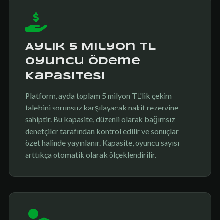
Aylık 5 Milyon TL
Oyuncu Ödeme
Kapasitesi
Platform, ayda toplam 5 milyon TL'lik çekim
talebini sorunsuz karşılayacak nakit rezervine
sahiptir. Bu kapasite, düzenli olarak bağımsız
denetçiler tarafından kontrol edilir ve sonuçlar
özet halinde yayınlanır. Kapasite, oyuncu sayısı
arttıkça otomatik olarak ölçeklendirilir.