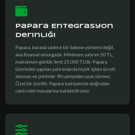
Papara Entegrasyon
Derinliği
Papara, burada sadece bir ödeme yöntemi değil,
ana finansal omurgadır. Minimum yatırım 50 TL,
maksimum günlük limit 25.000 TL'dir. Papara
üzerinden yapılan yatırımlarda hiçbir işlem ücreti
alınmaz ve çekimler 90 saniyeden uzun sürmez.
Özel bir özellik: Papara bakiyenizle doğrudan
canlı rulet masalarına katılabilirsiniz.