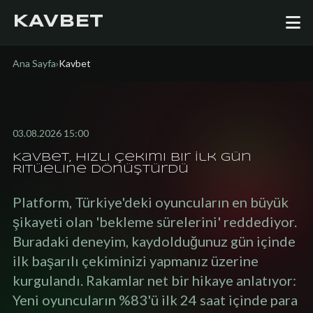
Ana İçeriğe Geç
KAVBET
Ana Sayfa
›
Kavbet
03.08.2026 15:00
Kavbet, Hızlı Çekimi Bir İlk Gün
Ritüeline Dönüştürdü
Platform, Türkiye'deki oyuncuların en büyük
şikayeti olan 'bekleme sürelerini' reddediyor.
Buradaki deneyim, kaydolduğunuz gün içinde
ilk başarılı çekiminizi yapmanız üzerine
kurgulandı. Rakamlar net bir hikaye anlatıyor:
Yeni oyuncuların %83'ü ilk 24 saat içinde para