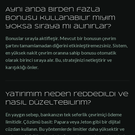
Aynı anda birden fazla
bonusu kullanabilir miyim
yoksa sıraya mı alınırlar?
Bonuslar sırayla aktifleşir. Mevcut bir bonusun çevrim
şartını tamamlamadan diğerini etkinleştiremezsiniz. Sistem,
en yüksek nakit çevrim oranına sahip bonusu otomatik
olarak birinci sıraya alır. Bu, stratejinizi netleştirir ve
karışıklığı önler.
Yatırımım neden reddedildi ve
nasıl düzeltebilirim?
En yaygın sebep, bankanızın tek seferlik çevrimiçi ödeme
limitidir. Çözümü basit: Papara veya Jeton gibi bir dijital
cüzdan kullanın. Bu yöntemlerde limitler daha yüksektir ve