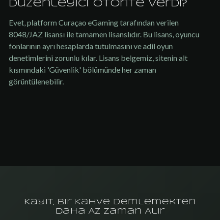
düzenleyici otorite verdi?
Evet, platform Curaçao eGaming tarafından verilen
8048/JAZ lisansı ile tamamen lisanslıdır. Bu lisans, oyuncu
fonlarının ayrı hesaplarda tutulmasını ve adil oyun
denetimlerini zorunlu kılar. Lisans belgemiz, sitenin alt
kısmındaki 'Güvenlik' bölümünde her zaman
görüntülenebilir.
Kayıt, Bir Kahve Demlemekten
Daha Az Zaman Alır