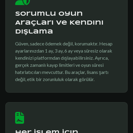
Sorumlu Oyun
Araçları ve Kendini
Dışlama
Güven, sadece ödemek değil, korumaktır. Hesap
ayarlarınızdan 1 ay, 3 ay, 6 ay veya süresiz olarak
kendinizi platformdan dışlayabilirsiniz. Ayrıca,
gerçek zamanlı kayıp limitleri ve oyun süresi
hatırlatıcıları mevcuttur. Bu araçlar, lisans şartı
değil, etik bir zorunluluk olarak görülür.
Her İşlem İçin