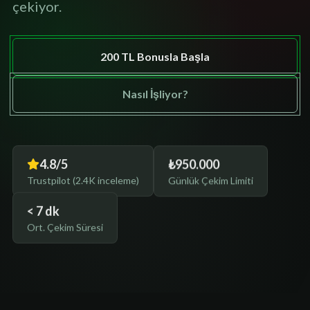
çekiyor.
200 TL Bonusla Başla
Nasıl İşliyor?
4.8/5
₺950.000
Trustpilot (2.4K inceleme)
Günlük Çekim Limiti
< 7 dk
Ort. Çekim Süresi