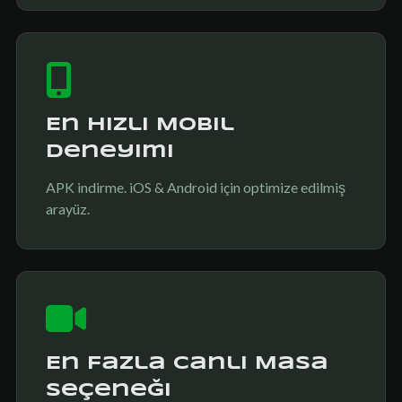
En Hızlı Mobil
Deneyimi
APK indirme. iOS & Android için optimize edilmiş
arayüz.
En Fazla Canlı Masa
Seçeneği