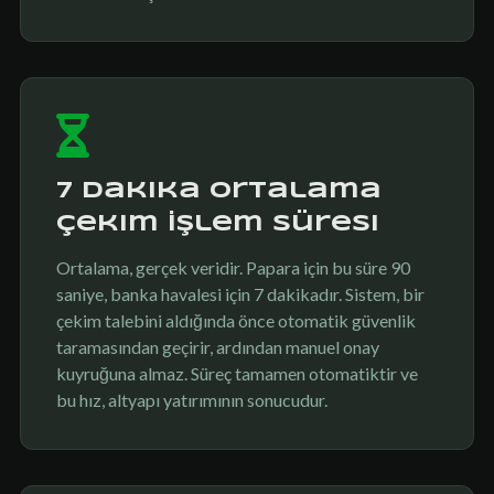
7 Dakika Ortalama
Çekim İşlem Süresi
Ortalama, gerçek veridir. Papara için bu süre 90
saniye, banka havalesi için 7 dakikadır. Sistem, bir
çekim talebini aldığında önce otomatik güvenlik
taramasından geçirir, ardından manuel onay
kuyruğuna almaz. Süreç tamamen otomatiktir ve
bu hız, altyapı yatırımının sonucudur.