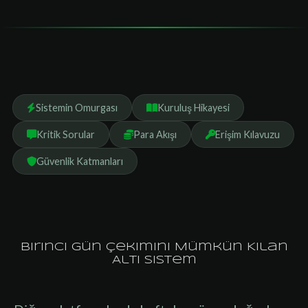
Sayfa İçeriği
Sistemin Omurgası
Kuruluş Hikayesi
Kritik Sorular
Para Akışı
Erişim Kılavuzu
Güvenlik Katmanları
Birinci Gün Çekimini Mümkün Kılan
Altı Sistem