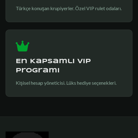
Türkçe konuşan krupiyerler. Özel VIP rulet odaları.
En Kapsamlı VIP
Programı
Kişisel hesap yöneticisi. Lüks hediye seçenekleri.