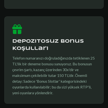
Depozitosuz Bonus
Koşulları
Telefon numaranızı doğruladığınızda tetiklenen 25
TL'lik bir deneme bonusu sunuyoruz. Bu bonusun
çevrim şartı, kazanç üzerinden 30x'dir ve
maksimum çekilebilir tutar 150 TL'dir. Önemli
detay: Sadece 'Bonus Slotlar' kategorisindeki
oyunlarda kullanılabilir; bu da sizi yüksek RTP'li,
yeni oyunlara yönlendirir.