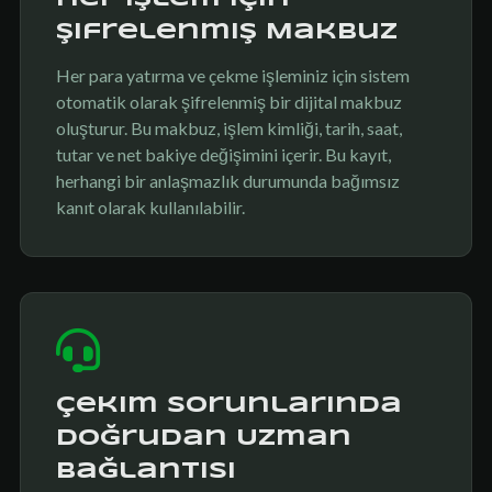
Şifrelenmiş Makbuz
Her para yatırma ve çekme işleminiz için sistem
otomatik olarak şifrelenmiş bir dijital makbuz
oluşturur. Bu makbuz, işlem kimliği, tarih, saat,
tutar ve net bakiye değişimini içerir. Bu kayıt,
herhangi bir anlaşmazlık durumunda bağımsız
kanıt olarak kullanılabilir.
Çekim Sorunlarında
Doğrudan Uzman
Bağlantısı