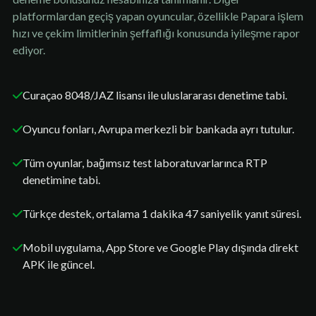
platformlardan geçiş yapan oyuncular, özellikle Papara işlem
hızı ve çekim limitlerinin şeffaflığı konusunda iyileşme rapor
ediyor.
Curaçao 8048/JAZ lisansı ile uluslararası denetime tabi.
Oyuncu fonları, Avrupa merkezli bir bankada ayrı tutulur.
Tüm oyunlar, bağımsız test laboratuvarlarınca RTP
denetimine tabi.
Türkçe destek, ortalama 1 dakika 47 saniyelik yanıt süresi.
Mobil uygulama, App Store ve Google Play dışında direkt
APK ile güncel.