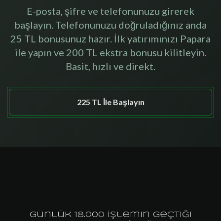
E-posta, şifre ve telefonunuzu girerek
başlayın. Telefonunuzu doğruladığınız anda
25 TL bonusunuz hazır. İlk yatırımınızı Papara
ile yapın ve 200 TL ekstra bonusu kilitleyin.
Basit, hızlı ve direkt.
225 TL İle Başlayın
Günlük 18.000 İşlemin Geçtiği