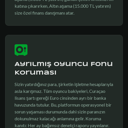
katına çıkarırken, Altın aşama (15.000 TL yatırım)
size özel finans danışmanı atar.
Ayrılmış Oyuncu Fonu
Koruması
Sizin yatırdığınız para, şirketin işletme hesaplarıyla
asla karışmaz. Tüm oyuncu bakiyeleri, Curaçao
lisans şartı gereği Euro cinsinden ayrı bir banka
havuzunda tutulur. Bu, platformun operasyonel bir
sorun yaşaması durumunda dahi sizin paranızın
dokunulmaz kalacağı anlamına gelir. Koruma
kanıtı: Her ay bağımsız denetçi raporu yayınlanır.