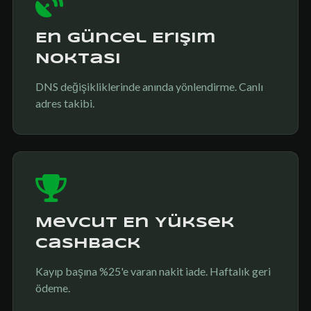
En Güncel Erişim
Noktası
DNS değişikliklerinde anında yönlendirme. Canlı
adres takibi.
Mevcut En Yüksek
Cashback
Kayıp başına %25'e varan nakit iade. Haftalık geri
ödeme.