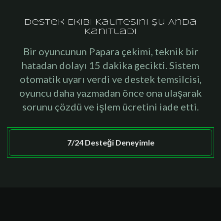
Destek Ekibi Kalitesini Şu Anda
Kanıtladı
Bir oyuncunun Papara çekimi, teknik bir
hatadan dolayı 15 dakika gecikti. Sistem
otomatik uyarı verdi ve destek temsilcisi,
oyuncu daha yazmadan önce ona ulaşarak
sorunu çözdü ve işlem ücretini iade etti.
7/24 Desteği Deneyimle