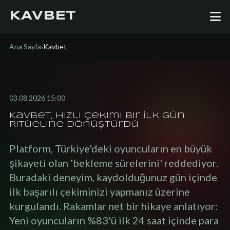
Ana İçeriğe Geç
KAVBET
Ana Sayfa
›
Kavbet
03.08.2026 15:00
Kavbet, Hızlı Çekimi Bir İlk Gün
Ritüeline Dönüştürdü
Platform, Türkiye'deki oyuncuların en büyük
şikayeti olan 'bekleme sürelerini' reddediyor.
Buradaki deneyim, kaydolduğunuz gün içinde
ilk başarılı çekiminizi yapmanız üzerine
kurgulandı. Rakamlar net bir hikaye anlatıyor:
Yeni oyuncuların %83'ü ilk 24 saat içinde para