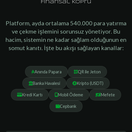
Finansal Köprü
Platform, ayda ortalama 540.000 para yatırma
ve çekme işlemini sorunsuz yönetiyor. Bu
hacim, sistemin ne kadar sağlam olduğunun en
somut kanıtı. İşte bu akışı sağlayan kanallar:
Anında Papara
QR ile Jeton
Banka Havalesi
Kripto (USDT)
Kredi Kartı
Mobil Ödeme
Mefete
Cepbank