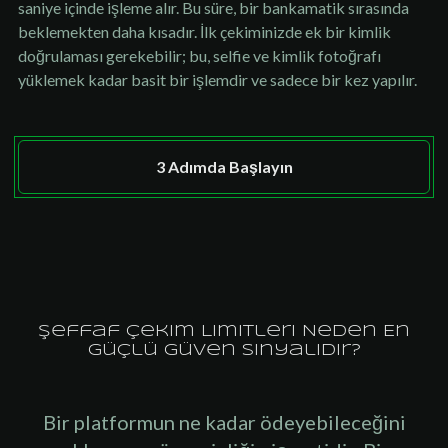
saniye içinde işleme alır. Bu süre, bir bankamatik sırasında
beklemekten daha kısadır. İlk çekiminizde ek bir kimlik
doğrulaması gerekebilir; bu, selfie ve kimlik fotoğrafı
yüklemek kadar basit bir işlemdir ve sadece bir kez yapılır.
3 Adımda Başlayın
Şeffaf Çekim Limitleri Neden En
Güçlü Güven Sinyalidir?
Bir platformun ne kadar ödeyebileceğini