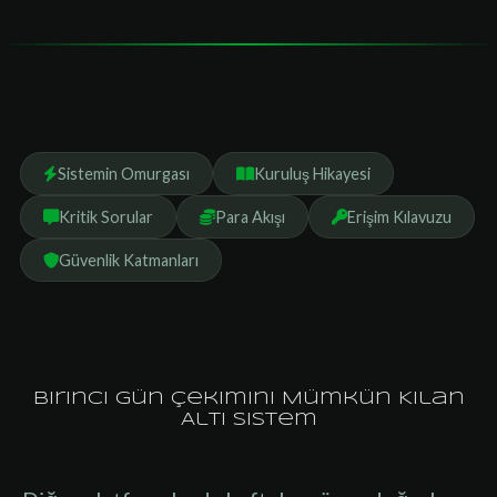
Sayfa İçeriği
Sistemin Omurgası
Kuruluş Hikayesi
Kritik Sorular
Para Akışı
Erişim Kılavuzu
Güvenlik Katmanları
Birinci Gün Çekimini Mümkün Kılan
Altı Sistem