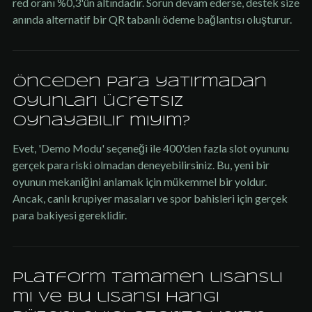
red oranı %0,3'ün altındadır. Sorun devam ederse, destek size
anında alternatif bir QR tabanlı ödeme bağlantısı oluşturur.
Önceden para yatırmadan
oyunları ücretsiz
oynayabilir miyim?
Evet, 'Demo Modu' seçeneği ile 400'den fazla slot oyununu
gerçek para riski olmadan deneyebilirsiniz. Bu, yeni bir
oyunun mekaniğini anlamak için mükemmel bir yoldur.
Ancak, canlı krupiyer masaları ve spor bahisleri için gerçek
para bakiyesi gereklidir.
Platform tamamen lisanslı
mı ve bu lisansı hangi