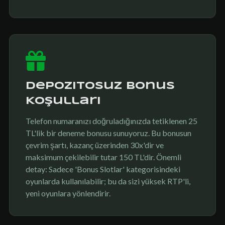
Depozitosuz Bonus
Koşulları
Telefon numaranızı doğruladığınızda tetiklenen 25
TL'lik bir deneme bonusu sunuyoruz. Bu bonusun
çevrim şartı, kazanç üzerinden 30x'dir ve
maksimum çekilebilir tutar 150 TL'dir. Önemli
detay: Sadece 'Bonus Slotlar' kategorisindeki
oyunlarda kullanılabilir; bu da sizi yüksek RTP'li,
yeni oyunlara yönlendirir.