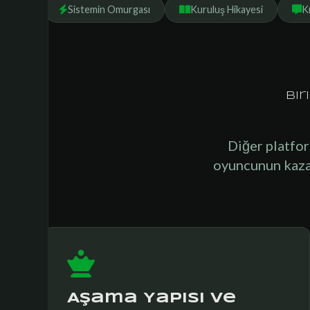
Sayfa İçeriği
Sistemin Omurgası
Kuruluş Hikayesi
K
Bir
Diğer platfor
oyuncunun kazan
Aşama Yapısı ve