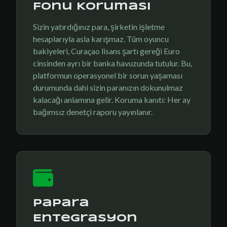
Fonu Koruması
Sizin yatırdığınız para, şirketin işletme
hesaplarıyla asla karışmaz. Tüm oyuncu
bakiyeleri, Curaçao lisans şartı gereği Euro
cinsinden ayrı bir banka havuzunda tutulur. Bu,
platformun operasyonel bir sorun yaşaması
durumunda dahi sizin paranızın dokunulmaz
kalacağı anlamına gelir. Koruma kanıtı: Her ay
bağımsız denetçi raporu yayınlanır.
Papara
Entegrasyon