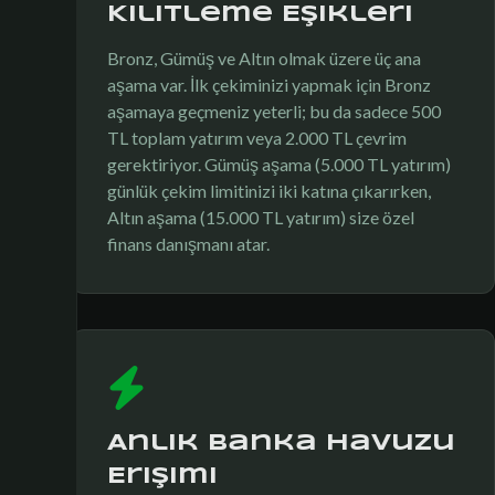
Kilitleme Eşikleri
Bronz, Gümüş ve Altın olmak üzere üç ana
aşama var. İlk çekiminizi yapmak için Bronz
aşamaya geçmeniz yeterli; bu da sadece 500
TL toplam yatırım veya 2.000 TL çevrim
gerektiriyor. Gümüş aşama (5.000 TL yatırım)
günlük çekim limitinizi iki katına çıkarırken,
Altın aşama (15.000 TL yatırım) size özel
finans danışmanı atar.
Anlık Banka Havuzu
Erişimi