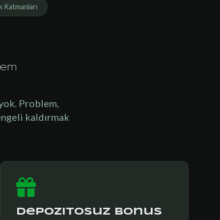
k Katmanları
stem
 yok. Problem,
engeli kaldırmak
Depozitosuz Bonus