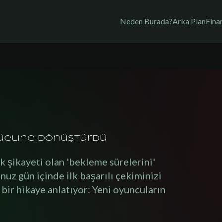
Neden Burada?
Arka Plan
Fina
Ritüeline Dönüştürdü
k şikayeti olan 'bekleme sürelerini'
z gün içinde ilk başarılı çekiminizi
bir hikaye anlatıyor: Yeni oyuncuların