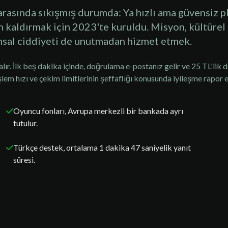
 arasında sıkışmış durumda: Ya hızlı ama güvensiz p
n kaldırmak için 2023'te kuruldu. Misyon, kültürel
ansal ciddiyeti de unutmadan hizmet etmek.
ır. İlk beş dakika içinde, doğrulama e-postanız gelir ve 25 TL'lik
lem hızı ve çekim limitlerinin şeffaflığı konusunda iyileşme rapor e
Oyuncu fonları, Avrupa merkezli bir bankada ayrı
tutulur.
Türkçe destek, ortalama 1 dakika 47 saniyelik yanıt
süresi.