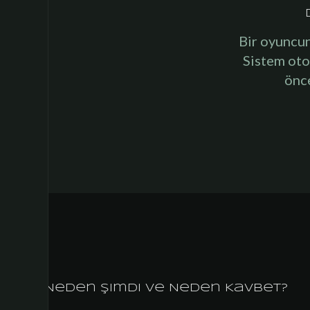
Bir oyuncun
Sistem oto
önce
Neden Şimdi ve Neden Kavbet?