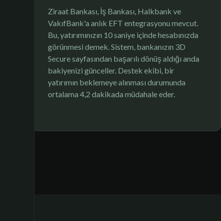
Ziraat Bankası, İş Bankası, Halkbank ve
VakıfBank'a anlık EFT entegrasyonu mevcut.
Bu, yatırımınızın 10 saniye içinde hesabınızda
görünmesi demek. Sistem, bankanızın 3D
Secure sayfasından başarılı dönüş aldığı anda
bakiyenizi günceller. Destek ekibi, bir
yatırımın beklemeye alınması durumunda
ortalama 4,2 dakikada müdahale eder.