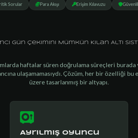
ritik Sorular
Para Akışı
Erişim Kılavuzu
Güvenli
inci Gün Çekimini Mümkün Kılan Altı Si
mlarda haftalar süren doğrulama süreçleri burada
cına ulaşamamasıydı. Çözüm, her bir özelliği bu 
üzere tasarlanmış bir altyapı.
Ayrılmış Oyuncu