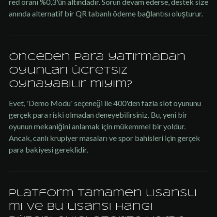
red oranı %0,3'ün altındadır. Sorun devam ederse, destek size
anında alternatif bir QR tabanlı ödeme bağlantısı oluşturur.
Önceden para yatırmadan
oyunları ücretsiz
oynayabilir miyim?
Evet, 'Demo Modu' seçeneği ile 400'den fazla slot oyununu
gerçek para riski olmadan deneyebilirsiniz. Bu, yeni bir
oyunun mekaniğini anlamak için mükemmel bir yoldur.
Ancak, canlı krupiyer masaları ve spor bahisleri için gerçek
para bakiyesi gereklidir.
Platform tamamen lisanslı
mı ve bu lisansı hangi