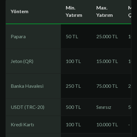
Min.
Max.
Min
Yöntem
Yatırım
Yatırım
Çek
Papara
50 TL
25.000 TL
100
Jeton (QR)
100 TL
15.000 TL
100
Banka Havalesi
250 TL
75.000 TL
250
USDT (TRC-20)
500 TL
Sınırsız
500
Kredi Kartı
100 TL
10.000 TL
-