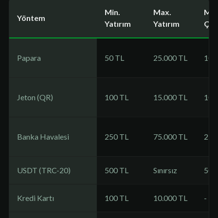
Min.
Max.
Min
Yöntem
Yatırım
Yatırım
Çek
Papara
50 TL
25.000 TL
100
Jeton (QR)
100 TL
15.000 TL
100
Banka Havalesi
250 TL
75.000 TL
250
USDT (TRC-20)
500 TL
Sınırsız
500
Kredi Kartı
100 TL
10.000 TL
-