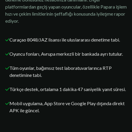
platformlardan geçiş yapan oyuncular, özellikle Papara işlem
hızı ve çekim limitlerinin şeffaflığı konusunda iyileşme rapor
ediyor.
Curaçao 8048/JAZ lisansı ile uluslararası denetime tabi.
Oyuncu fonları, Avrupa merkezli bir bankada ayrı tutulur.
Tüm oyunlar, bağımsız test laboratuvarlarınca RTP
denetimine tabi.
Türkçe destek, ortalama 1 dakika 47 saniyelik yanıt süresi.
Mobil uygulama, App Store ve Google Play dışında direkt
APK ile güncel.