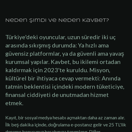
Neden Şimdi ve Neden Kavbet?
Türkiye'deki oyuncular, uzun süredir iki uç
arasında sıkışmış durumda: Ya hızlı ama
güvensiz platformlar, ya da güvenli ama yavaş
kurumsal yapılar. Kavbet, bu ikilemi ortadan
kaldırmak için 2023'te kuruldu. Misyon,
kültürel bir ihtiyaca cevap vermekti: Anında
tatmin beklentisi içindeki modern tüketiciye,
finansal ciddiyeti de unutmadan hizmet
etmek.
Kayıt, bir sosyal medya hesabı açmaktan daha az zaman alır.
İlk beş dakika içinde, doğrulama e-postanız gelir ve 25 TL'lik
deneme bonusunuz hesabınıza tanımlanır. Diğer