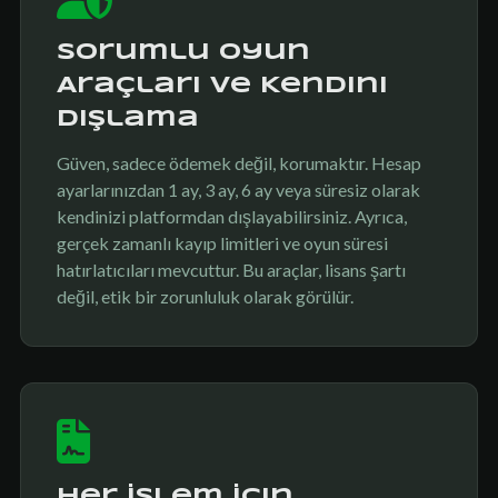
Sorumlu Oyun
Araçları ve Kendini
Dışlama
Güven, sadece ödemek değil, korumaktır. Hesap
ayarlarınızdan 1 ay, 3 ay, 6 ay veya süresiz olarak
kendinizi platformdan dışlayabilirsiniz. Ayrıca,
gerçek zamanlı kayıp limitleri ve oyun süresi
hatırlatıcıları mevcuttur. Bu araçlar, lisans şartı
değil, etik bir zorunluluk olarak görülür.
Her İşlem İçin