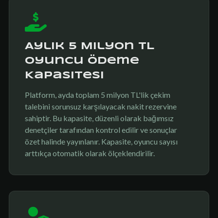
Aylık 5 Milyon TL
Oyuncu Ödeme
Kapasitesi
Platform, ayda toplam 5 milyon TL'lik çekim
talebini sorunsuz karşılayacak nakit rezervine
sahiptir. Bu kapasite, düzenli olarak bağımsız
denetçiler tarafından kontrol edilir ve sonuçlar
özet halinde yayınlanır. Kapasite, oyuncu sayısı
arttıkça otomatik olarak ölçeklendirilir.