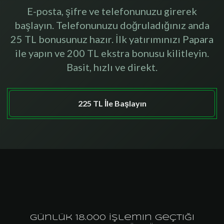
E-posta, şifre ve telefonunuzu girerek
başlayın. Telefonunuzu doğruladığınız anda
25 TL bonusunuz hazır. İlk yatırımınızı Papara
ile yapın ve 200 TL ekstra bonusu kilitleyin.
Basit, hızlı ve direkt.
225 TL İle Başlayın
Günlük 18.000 İşlemin Geçtiği