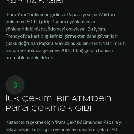
Yapmak Gibi
'Para Yatır' bölümüne gidin ve Papara'yı seçin. Miktarı
(minimum 50 TL) girip Papara uygulamanıza
yönlendirildiğinizde, ödemeyi onaylayın. Bu işlem,
Trendyol'da kart bilgilerinizi girmekten daha güvenlidir
çünkü doğrudan Papara arayüzünü kullanırsınız. Yatırımınız
anında hesabınıza geçer ve 200 TL hoş geldin bonusu
otomatik olarak eklenir.
3
İlk Çekim: Bir ATM'den
Para Çekmek Gibi
Kazancınızı çekmek için 'Para Çek' bölümünden Papara'yı
tekrar seçin. Tutarı girin ve onaylayın. Sistem, çekimi 90