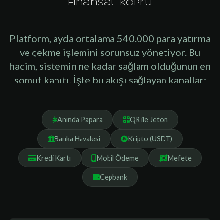
Finansal Köprü
Platform, ayda ortalama 540.000 para yatırma
ve çekme işlemini sorunsuz yönetiyor. Bu
hacim, sistemin ne kadar sağlam olduğunun en
somut kanıtı. İşte bu akışı sağlayan kanallar:
Anında Papara
QR ile Jeton
Banka Havalesi
Kripto (USDT)
Kredi Kartı
Mobil Ödeme
Mefete
Cepbank