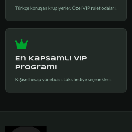
Türkçe konuşan krupiyerler. Özel VIP rulet odaları.
En Kapsamlı VIP
Programı
Kişisel hesap yöneticisi. Lüks hediye seçenekleri.