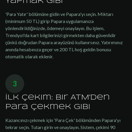
Yapmak Gibi
'Para Yatır' bölümüne gidin ve Papara'yı seçin. Miktarı
(minimum 50 TL) girip Papara uygulamanıza
yönlendirildiğinizde, ödemeyi onaylayın. Bu işlem,
Trendyol'da kart bilgilerinizi girmekten daha güvenlidir
çünkü doğrudan Papara arayüzünü kullanırsınız. Yatırımınız
anında hesabınıza geçer ve 200 TL hoş geldin bonusu
otomatik olarak eklenir.
3
İlk Çekim: Bir ATM'den
Para Çekmek Gibi
Kazancınızı çekmek için 'Para Çek' bölümünden Papara'yı
tekrar seçin. Tutarı girin ve onaylayın. Sistem, çekimi 90