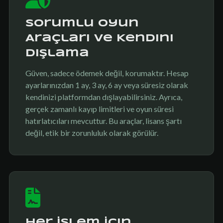
Sorumlu Oyun
Araçları ve Kendini
Dışlama
Güven, sadece ödemek değil, korumaktır. Hesap
ayarlarınızdan 1 ay, 3 ay, 6 ay veya süresiz olarak
kendinizi platformdan dışlayabilirsiniz. Ayrıca,
gerçek zamanlı kayıp limitleri ve oyun süresi
hatırlatıcıları mevcuttur. Bu araçlar, lisans şartı
değil, etik bir zorunluluk olarak görülür.
Her İşlem İçin