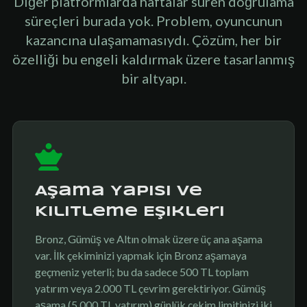
Diğer platformlarda haftalar süren doğrulama
süreçleri burada yok. Problem, oyuncunun
kazancına ulaşamamasıydı. Çözüm, her bir
özelliği bu engeli kaldırmak üzere tasarlanmış
bir altyapı.
Aşama Yapısı ve
Kilitleme Eşikleri
Bronz, Gümüş ve Altın olmak üzere üç ana aşama
var. İlk çekiminizi yapmak için Bronz aşamaya
geçmeniz yeterli; bu da sadece 500 TL toplam
yatırım veya 2.000 TL çevrim gerektiriyor. Gümüş
aşama (5.000 TL yatırım) günlük çekim limitinizi iki