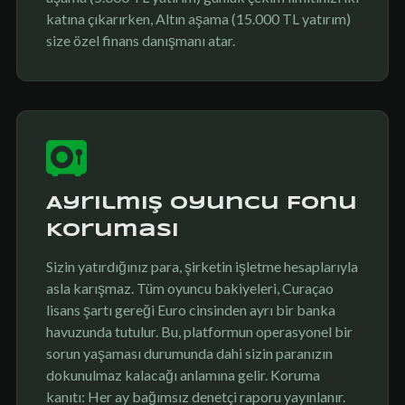
katına çıkarırken, Altın aşama (15.000 TL yatırım)
size özel finans danışmanı atar.
Ayrılmış Oyuncu Fonu
Koruması
Sizin yatırdığınız para, şirketin işletme hesaplarıyla
asla karışmaz. Tüm oyuncu bakiyeleri, Curaçao
lisans şartı gereği Euro cinsinden ayrı bir banka
havuzunda tutulur. Bu, platformun operasyonel bir
sorun yaşaması durumunda dahi sizin paranızın
dokunulmaz kalacağı anlamına gelir. Koruma
kanıtı: Her ay bağımsız denetçi raporu yayınlanır.