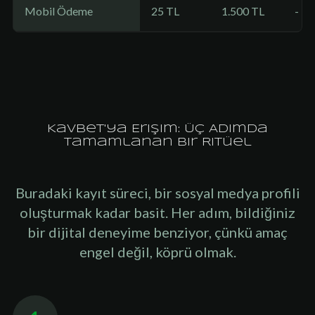
Mobil Ödeme
25 TL
1.500 TL
-
Kavbet'ya Erişim: Üç Adımda
Tamamlanan Bir Ritüel
Buradaki kayıt süreci, bir sosyal medya profili
oluşturmak kadar basit. Her adım, bildiğiniz
bir dijital deneyime benziyor, çünkü amaç
engel değil, köprü olmak.