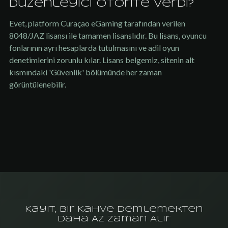
düzenleyici otorite verdi?
Evet, platform Curaçao eGaming tarafından verilen
8048/JAZ lisansı ile tamamen lisanslıdır. Bu lisans, oyuncu
fonlarının ayrı hesaplarda tutulmasını ve adil oyun
denetimlerini zorunlu kılar. Lisans belgemiz, sitenin alt
kısmındaki 'Güvenlik' bölümünde her zaman
görüntülenebilir.
Kayıt, Bir Kahve Demlemekten
Daha Az Zaman Alır