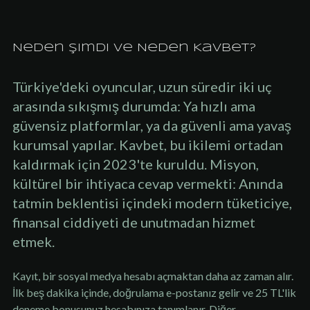
Neden Şimdi ve Neden Kavbet?
Türkiye'deki oyuncular, uzun süredir iki uç
arasında sıkışmış durumda: Ya hızlı ama
güvensiz platformlar, ya da güvenli ama yavaş
kurumsal yapılar. Kavbet, bu ikilemi ortadan
kaldırmak için 2023'te kuruldu. Misyon,
kültürel bir ihtiyaca cevap vermekti: Anında
tatmin beklentisi içindeki modern tüketiciye,
finansal ciddiyeti de unutmadan hizmet
etmek.
Kayıt, bir sosyal medya hesabı açmaktan daha az zaman alır.
İlk beş dakika içinde, doğrulama e-postanız gelir ve 25 TL'lik
deneme bonusunuz hesabınıza tanımlanır. Diğer