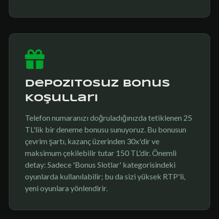
Depozitosuz Bonus
Koşulları
Telefon numaranızı doğruladığınızda tetiklenen 25
TL'lik bir deneme bonusu sunuyoruz. Bu bonusun
çevrim şartı, kazanç üzerinden 30x'dir ve
maksimum çekilebilir tutar 150 TL'dir. Önemli
detay: Sadece 'Bonus Slotlar' kategorisindeki
oyunlarda kullanılabilir; bu da sizi yüksek RTP'li,
yeni oyunlara yönlendirir.