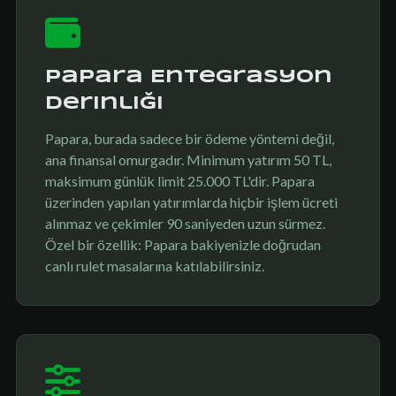
Papara Entegrasyon
Derinliği
Papara, burada sadece bir ödeme yöntemi değil,
ana finansal omurgadır. Minimum yatırım 50 TL,
maksimum günlük limit 25.000 TL'dir. Papara
üzerinden yapılan yatırımlarda hiçbir işlem ücreti
alınmaz ve çekimler 90 saniyeden uzun sürmez.
Özel bir özellik: Papara bakiyenizle doğrudan
canlı rulet masalarına katılabilirsiniz.