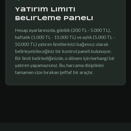
Yatırım Limiti
Belirleme Paneli
Hesap ayarlarınızda, günlük (200 TL - 5.000 TL),
haftalık (1.000 TL - 15.000 TL) ve aylık (5.000 TL -
50.000 TL) yatırım limitlerinizi bağımsız olarak
belirleyebileceğiniz bir kontrol paneli bulunuyor.
Bir limit belirlediğinizde, o dönem için herhangi bir
yatırım yapamazsınız. Bu, harcama disiplinini
tamamen size bırakan şeffaf bir araçtır.