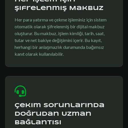
Şifrelenmiş Makbuz
Her para yatırma ve çekme işleminiz için sistem
otomatik olarak şifrelenmiş bir dijital makbuz
oluşturur. Bu makbuz, işlem kimliği, tarih, saat,
tutar ve net bakiye değişimini içerir. Bu kayıt,
herhangi bir anlaşmazlık durumunda bağımsız
kanıt olarak kullanılabilir.
Çekim Sorunlarında
Doğrudan Uzman
Bağlantısı