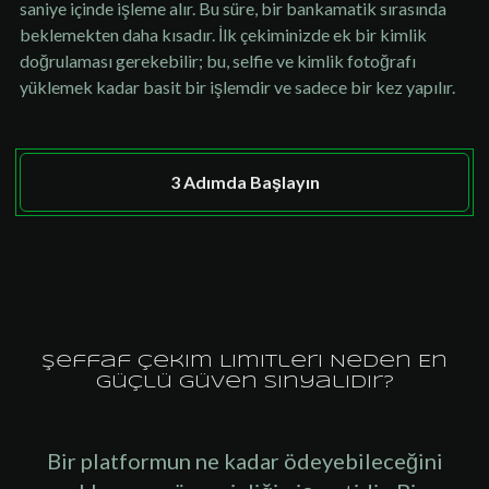
saniye içinde işleme alır. Bu süre, bir bankamatik sırasında
beklemekten daha kısadır. İlk çekiminizde ek bir kimlik
doğrulaması gerekebilir; bu, selfie ve kimlik fotoğrafı
yüklemek kadar basit bir işlemdir ve sadece bir kez yapılır.
3 Adımda Başlayın
Şeffaf Çekim Limitleri Neden En
Güçlü Güven Sinyalidir?
Bir platformun ne kadar ödeyebileceğini