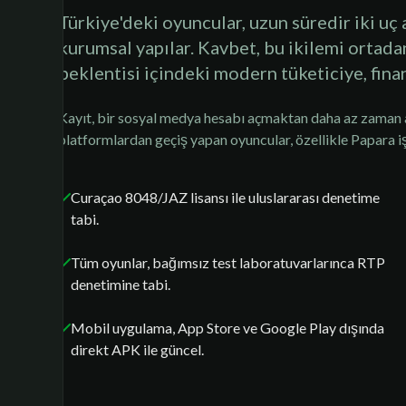
Türkiye'deki oyuncular, uzun süredir iki uç
kurumsal yapılar. Kavbet, bu ikilemi ortada
beklentisi içindeki modern tüketiciye, fin
Kayıt, bir sosyal medya hesabı açmaktan daha az zaman al
platformlardan geçiş yapan oyuncular, özellikle Papara iş
Curaçao 8048/JAZ lisansı ile uluslararası denetime
tabi.
Tüm oyunlar, bağımsız test laboratuvarlarınca RTP
denetimine tabi.
Mobil uygulama, App Store ve Google Play dışında
direkt APK ile güncel.