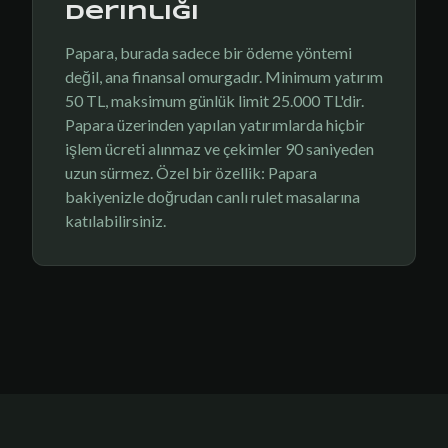
Derinliği
Papara, burada sadece bir ödeme yöntemi
değil, ana finansal omurgadır. Minimum yatırım
50 TL, maksimum günlük limit 25.000 TL'dir.
Papara üzerinden yapılan yatırımlarda hiçbir
işlem ücreti alınmaz ve çekimler 90 saniyeden
uzun sürmez. Özel bir özellik: Papara
bakiyenizle doğrudan canlı rulet masalarına
katılabilirsiniz.