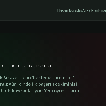
Neden Burada?
Arka Plan
Fina
Ritüeline Dönüştürdü
k şikayeti olan 'bekleme sürelerini'
z gün içinde ilk başarılı çekiminizi
bir hikaye anlatıyor: Yeni oyuncuların