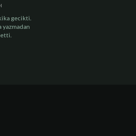
ı
ika gecikti.
ha yazmadan
etti.