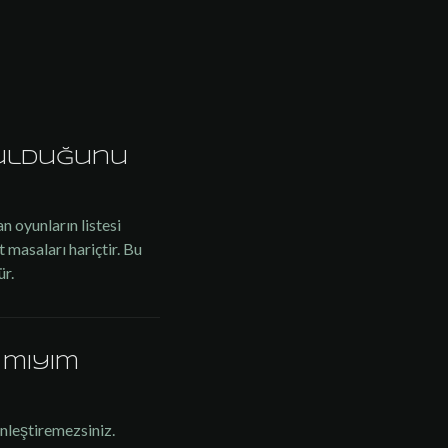
tulduğunu
 oyunların listesi
 masaları hariçtir. Bu
r.
 miyim
nleştiremezsiniz.