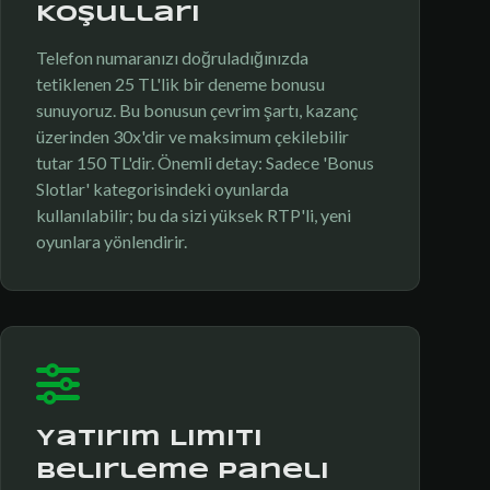
Koşulları
Telefon numaranızı doğruladığınızda
tetiklenen 25 TL'lik bir deneme bonusu
sunuyoruz. Bu bonusun çevrim şartı, kazanç
üzerinden 30x'dir ve maksimum çekilebilir
tutar 150 TL'dir. Önemli detay: Sadece 'Bonus
Slotlar' kategorisindeki oyunlarda
kullanılabilir; bu da sizi yüksek RTP'li, yeni
oyunlara yönlendirir.
Yatırım Limiti
Belirleme Paneli