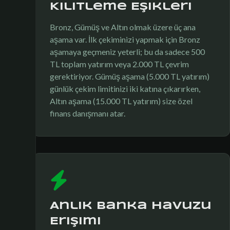
Kilitleme Eşikleri
Bronz, Gümüş ve Altın olmak üzere üç ana
aşama var. İlk çekiminizi yapmak için Bronz
aşamaya geçmeniz yeterli; bu da sadece 500
TL toplam yatırım veya 2.000 TL çevrim
gerektiriyor. Gümüş aşama (5.000 TL yatırım)
günlük çekim limitinizi iki katına çıkarırken,
Altın aşama (15.000 TL yatırım) size özel
finans danışmanı atar.
Anlık Banka Havuzu
Erişimi