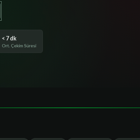
< 7 dk
Ort. Çekim Süresi