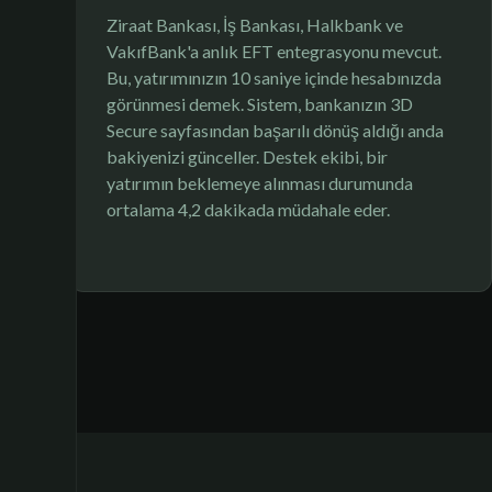
Ziraat Bankası, İş Bankası, Halkbank ve
VakıfBank'a anlık EFT entegrasyonu mevcut.
Bu, yatırımınızın 10 saniye içinde hesabınızda
görünmesi demek. Sistem, bankanızın 3D
Secure sayfasından başarılı dönüş aldığı anda
bakiyenizi günceller. Destek ekibi, bir
yatırımın beklemeye alınması durumunda
ortalama 4,2 dakikada müdahale eder.