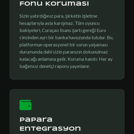
Fonu Koruması
Sizin yatırdığınız para, şirketin işletme
hesaplarıyla asla karışmaz. Tüm oyuncu
bakiyeleri, Curaçao lisans şartı gereği Euro
cinsinden ayrı bir banka havuzunda tutulur. Bu,
platformun operasyonel bir sorun yaşaması
durumunda dahi sizin paranızın dokunulmaz
kalacağı anlamına gelir. Koruma kanıtı: Her ay
bağımsız denetçi raporu yayınlanır.
Papara
Entegrasyon