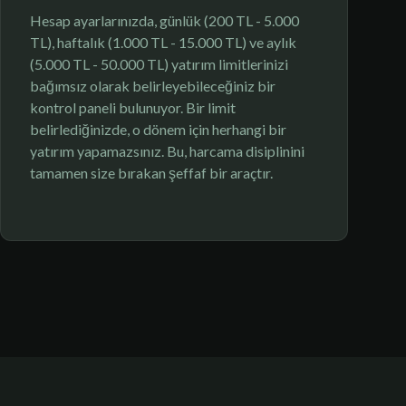
Hesap ayarlarınızda, günlük (200 TL - 5.000
TL), haftalık (1.000 TL - 15.000 TL) ve aylık
(5.000 TL - 50.000 TL) yatırım limitlerinizi
bağımsız olarak belirleyebileceğiniz bir
kontrol paneli bulunuyor. Bir limit
belirlediğinizde, o dönem için herhangi bir
yatırım yapamazsınız. Bu, harcama disiplinini
tamamen size bırakan şeffaf bir araçtır.