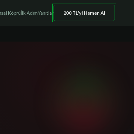
nsal Köprü
İlk Adım
Yanıtlar
200 TL'yi Hemen Al