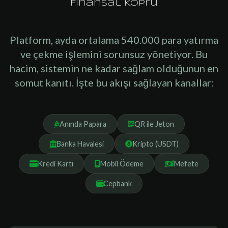
Finansal Köprü
Platform, ayda ortalama 540.000 para yatırma
ve çekme işlemini sorunsuz yönetiyor. Bu
hacim, sistemin ne kadar sağlam olduğunun en
somut kanıtı. İşte bu akışı sağlayan kanallar:
Anında Papara
QR ile Jeton
Banka Havalesi
Kripto (USDT)
Kredi Kartı
Mobil Ödeme
Mefete
Cepbank