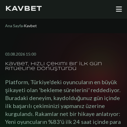
Ana İçeriğe Geç
KAVBET
Ana Sayfa
›
Kavbet
03.08.2026 15:00
Kavbet, Hızlı Çekimi Bir İlk Gün
Ritüeline Dönüştürdü
Platform, Türkiye'deki oyuncuların en büyük
şikayeti olan 'bekleme sürelerini' reddediyor.
Buradaki deneyim, kaydolduğunuz gün içinde
ilk başarılı çekiminizi yapmanız üzerine
kurgulandı. Rakamlar net bir hikaye anlatıyor:
Yeni oyuncuların %83'ü ilk 24 saat içinde para