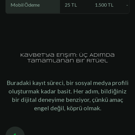
Mobil Ödeme
25 TL
1.500 TL
-
Kavbet'ya Erişim: Üç Adımda
Tamamlanan Bir Ritüel
Buradaki kayıt süreci, bir sosyal medya profili
oluşturmak kadar basit. Her adım, bildiğiniz
bir dijital deneyime benziyor, çünkü amaç
engel değil, köprü olmak.