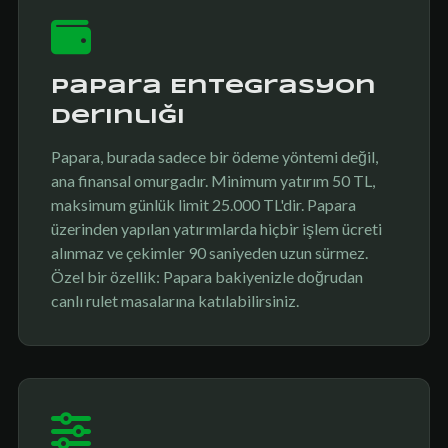
Papara Entegrasyon
Derinliği
Papara, burada sadece bir ödeme yöntemi değil,
ana finansal omurgadır. Minimum yatırım 50 TL,
maksimum günlük limit 25.000 TL'dir. Papara
üzerinden yapılan yatırımlarda hiçbir işlem ücreti
alınmaz ve çekimler 90 saniyeden uzun sürmez.
Özel bir özellik: Papara bakiyenizle doğrudan
canlı rulet masalarına katılabilirsiniz.