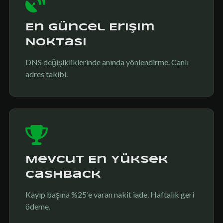
En Güncel Erişim
Noktası
DNS değişikliklerinde anında yönlendirme. Canlı
adres takibi.
Mevcut En Yüksek
Cashback
Kayıp başına %25'e varan nakit iade. Haftalık geri
ödeme.