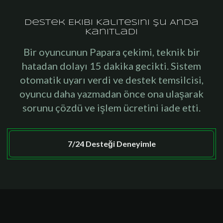
Destek Ekibi Kalitesini Şu Anda
Kanıtladı
Bir oyuncunun Papara çekimi, teknik bir
hatadan dolayı 15 dakika gecikti. Sistem
otomatik uyarı verdi ve destek temsilcisi,
oyuncu daha yazmadan önce ona ulaşarak
sorunu çözdü ve işlem ücretini iade etti.
7/24 Desteği Deneyimle