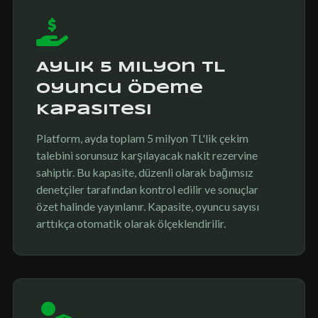
Aylık 5 Milyon TL
Oyuncu Ödeme
Kapasitesi
Platform, ayda toplam 5 milyon TL'lik çekim
talebini sorunsuz karşılayacak nakit rezervine
sahiptir. Bu kapasite, düzenli olarak bağımsız
denetçiler tarafından kontrol edilir ve sonuçlar
özet halinde yayınlanır. Kapasite, oyuncu sayısı
arttıkça otomatik olarak ölçeklendirilir.