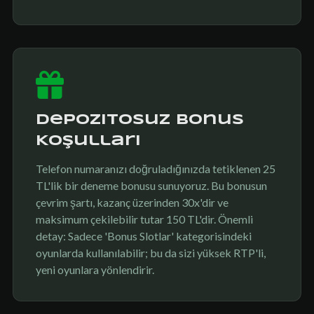
Depozitosuz Bonus
Koşulları
Telefon numaranızı doğruladığınızda tetiklenen 25
TL'lik bir deneme bonusu sunuyoruz. Bu bonusun
çevrim şartı, kazanç üzerinden 30x'dir ve
maksimum çekilebilir tutar 150 TL'dir. Önemli
detay: Sadece 'Bonus Slotlar' kategorisindeki
oyunlarda kullanılabilir; bu da sizi yüksek RTP'li,
yeni oyunlara yönlendirir.