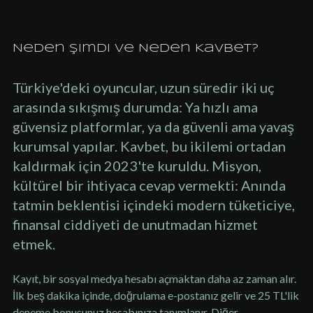
Neden Şimdi ve Neden Kavbet?
Türkiye'deki oyuncular, uzun süredir iki uç
arasında sıkışmış durumda: Ya hızlı ama
güvensiz platformlar, ya da güvenli ama yavaş
kurumsal yapılar. Kavbet, bu ikilemi ortadan
kaldırmak için 2023'te kuruldu. Misyon,
kültürel bir ihtiyaca cevap vermekti: Anında
tatmin beklentisi içindeki modern tüketiciye,
finansal ciddiyeti de unutmadan hizmet
etmek.
Kayıt, bir sosyal medya hesabı açmaktan daha az zaman alır.
İlk beş dakika içinde, doğrulama e-postanız gelir ve 25 TL'lik
deneme bonusunuz hesabınıza tanımlanır. Diğer