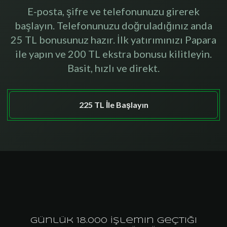
E-posta, şifre ve telefonunuzu girerek
başlayın. Telefonunuzu doğruladığınız anda
25 TL bonusunuz hazır. İlk yatırımınızı Papara
ile yapın ve 200 TL ekstra bonusu kilitleyin.
Basit, hızlı ve direkt.
225 TL İle Başlayın
Günlük 18.000 İşlemin Geçtiği