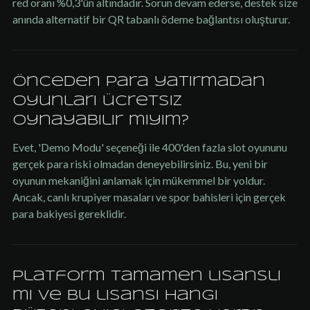
red oranı %0,3'ün altındadır. Sorun devam ederse, destek size
anında alternatif bir QR tabanlı ödeme bağlantısı oluşturur.
Önceden para yatırmadan
oyunları ücretsiz
oynayabilir miyim?
Evet, 'Demo Modu' seçeneği ile 400'den fazla slot oyununu
gerçek para riski olmadan deneyebilirsiniz. Bu, yeni bir
oyunun mekaniğini anlamak için mükemmel bir yoldur.
Ancak, canlı krupiyer masaları ve spor bahisleri için gerçek
para bakiyesi gereklidir.
Platform tamamen lisanslı
mı ve bu lisansı hangi