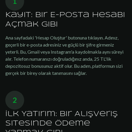
1
Kayıt: Bir E-posta Hesabı
Açmak Gibi
Ana sayfadaki 'Hesap Oluştur' butonuna tıklayın. Adınız,
geçerli bir e-posta adresiniz ve güçlü bir şifre girmeniz
yeterli. Bu, Gmail veya Instagram'a kaydolmakla aynı süreyi
alır. Telefon numaranızı doğruladığınız anda, 25 TL'lik
depozitosuz bonusunuz aktif olur. Bu adım, platformun sizi
gerçek bir birey olarak tanımasını sağlar.
2
İlk Yatırım: Bir Alışveriş
Sitesinde Ödeme