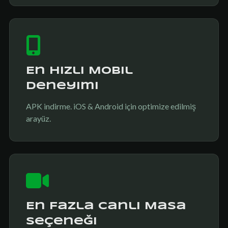
En Hızlı Mobil
Deneyimi
APK indirme. iOS & Android için optimize edilmiş
arayüz.
En Fazla Canlı Masa
Seçeneği