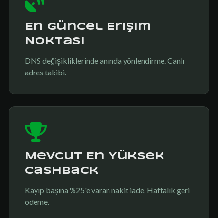
En Güncel Erişim
Noktası
DNS değişikliklerinde anında yönlendirme. Canlı
adres takibi.
Mevcut En Yüksek
Cashback
Kayıp başına %25'e varan nakit iade. Haftalık geri
ödeme.