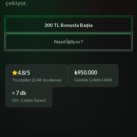
çekiyor.
200 TL Bonusla Başla
Nasıl İşliyor?
4.8/5
₺950.000
Trustpilot (2.4K inceleme)
Günlük Çekim Limiti
< 7 dk
Ort. Çekim Süresi