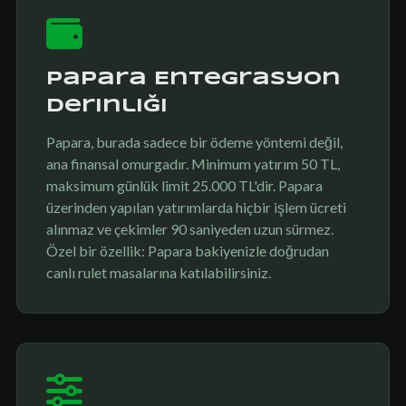
Papara Entegrasyon
Derinliği
Papara, burada sadece bir ödeme yöntemi değil,
ana finansal omurgadır. Minimum yatırım 50 TL,
maksimum günlük limit 25.000 TL'dir. Papara
üzerinden yapılan yatırımlarda hiçbir işlem ücreti
alınmaz ve çekimler 90 saniyeden uzun sürmez.
Özel bir özellik: Papara bakiyenizle doğrudan
canlı rulet masalarına katılabilirsiniz.