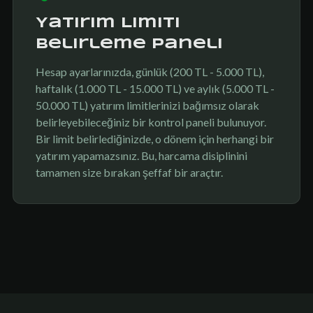
Yatırım Limiti
Belirleme Paneli
Hesap ayarlarınızda, günlük (200 TL - 5.000 TL),
haftalık (1.000 TL - 15.000 TL) ve aylık (5.000 TL -
50.000 TL) yatırım limitlerinizi bağımsız olarak
belirleyebileceğiniz bir kontrol paneli bulunuyor.
Bir limit belirlediğinizde, o dönem için herhangi bir
yatırım yapamazsınız. Bu, harcama disiplinini
tamamen size bırakan şeffaf bir araçtır.