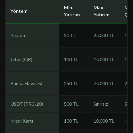
Min.
Max.
Min
Yöntem
Yatırım
Yatırım
Çek
Papara
50 TL
25.000 TL
100
Jeton (QR)
100 TL
15.000 TL
100
Banka Havalesi
250 TL
75.000 TL
250
USDT (TRC-20)
500 TL
Sınırsız
500
Kredi Kartı
100 TL
10.000 TL
-