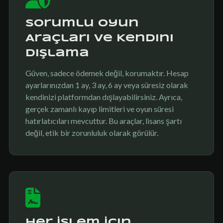
Sorumlu Oyun
Araçları ve Kendini
Dışlama
Güven, sadece ödemek değil, korumaktır. Hesap
ayarlarınızdan 1 ay, 3 ay, 6 ay veya süresiz olarak
kendinizi platformdan dışlayabilirsiniz. Ayrıca,
gerçek zamanlı kayıp limitleri ve oyun süresi
hatırlatıcıları mevcuttur. Bu araçlar, lisans şartı
değil, etik bir zorunluluk olarak görülür.
Her İşlem İçin