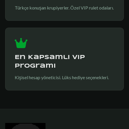
Türkçe konuşan krupiyerler. Özel VIP rulet odaları.
En Kapsamlı VIP
Programı
Kişisel hesap yöneticisi. Lüks hediye seçenekleri.