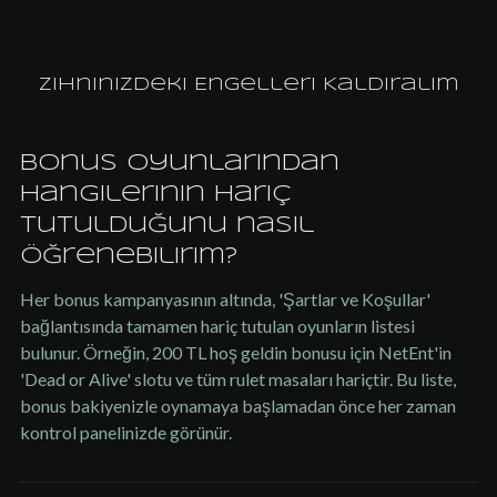
Zihninizdeki Engelleri Kaldıralım
Bonus oyunlarından
hangilerinin hariç
tutulduğunu nasıl
öğrenebilirim?
Her bonus kampanyasının altında, 'Şartlar ve Koşullar'
bağlantısında tamamen hariç tutulan oyunların listesi
bulunur. Örneğin, 200 TL hoş geldin bonusu için NetEnt'in
'Dead or Alive' slotu ve tüm rulet masaları hariçtir. Bu liste,
bonus bakiyenizle oynamaya başlamadan önce her zaman
kontrol panelinizde görünür.