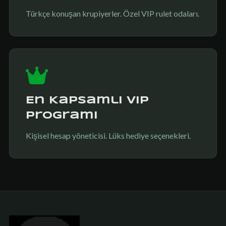
Türkçe konuşan krupiyerler. Özel VIP rulet odaları.
En Kapsamlı VIP
Programı
Kişisel hesap yöneticisi. Lüks hediye seçenekleri.