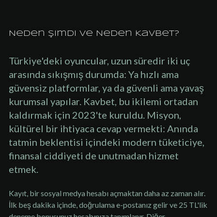
Neden Şimdi ve Neden Kavbet?
Türkiye'deki oyuncular, uzun süredir iki uç
arasında sıkışmış durumda: Ya hızlı ama
güvensiz platformlar, ya da güvenli ama yavaş
kurumsal yapılar. Kavbet, bu ikilemi ortadan
kaldırmak için 2023'te kuruldu. Misyon,
kültürel bir ihtiyaca cevap vermekti: Anında
tatmin beklentisi içindeki modern tüketiciye,
finansal ciddiyeti de unutmadan hizmet
etmek.
Kayıt, bir sosyal medya hesabı açmaktan daha az zaman alır.
İlk beş dakika içinde, doğrulama e-postanız gelir ve 25 TL'lik
deneme bonusunuz hesabınıza tanımlanır. Diğer