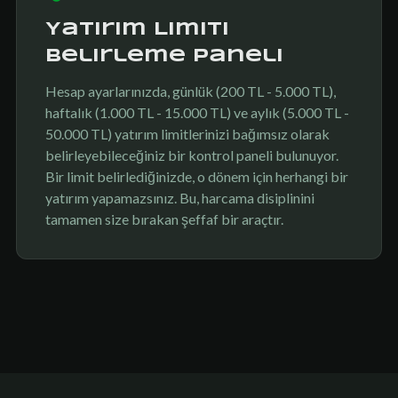
Yatırım Limiti
Belirleme Paneli
Hesap ayarlarınızda, günlük (200 TL - 5.000 TL),
haftalık (1.000 TL - 15.000 TL) ve aylık (5.000 TL -
50.000 TL) yatırım limitlerinizi bağımsız olarak
belirleyebileceğiniz bir kontrol paneli bulunuyor.
Bir limit belirlediğinizde, o dönem için herhangi bir
yatırım yapamazsınız. Bu, harcama disiplinini
tamamen size bırakan şeffaf bir araçtır.