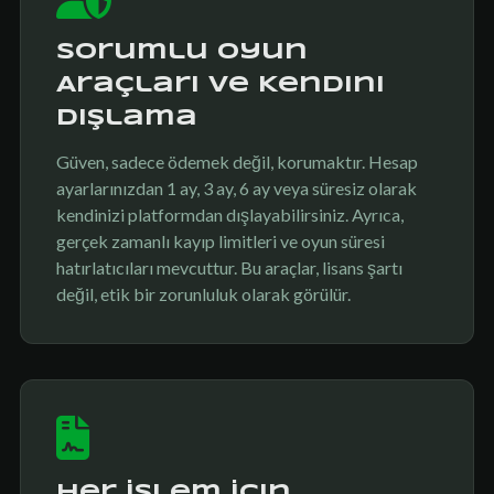
Sorumlu Oyun
Araçları ve Kendini
Dışlama
Güven, sadece ödemek değil, korumaktır. Hesap
ayarlarınızdan 1 ay, 3 ay, 6 ay veya süresiz olarak
kendinizi platformdan dışlayabilirsiniz. Ayrıca,
gerçek zamanlı kayıp limitleri ve oyun süresi
hatırlatıcıları mevcuttur. Bu araçlar, lisans şartı
değil, etik bir zorunluluk olarak görülür.
Her İşlem İçin