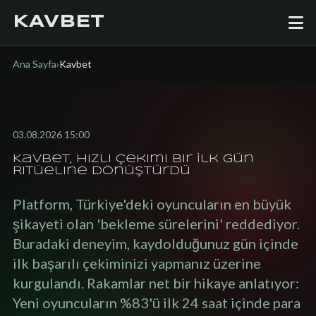
Ana İçeriğe Geç
KAVBET
Ana Sayfa
›
Kavbet
03.08.2026 15:00
Kavbet, Hızlı Çekimi Bir İlk Gün
Ritüeline Dönüştürdü
Platform, Türkiye'deki oyuncuların en büyük
şikayeti olan 'bekleme sürelerini' reddediyor.
Buradaki deneyim, kaydolduğunuz gün içinde
ilk başarılı çekiminizi yapmanız üzerine
kurgulandı. Rakamlar net bir hikaye anlatıyor:
Yeni oyuncuların %83'ü ilk 24 saat içinde para