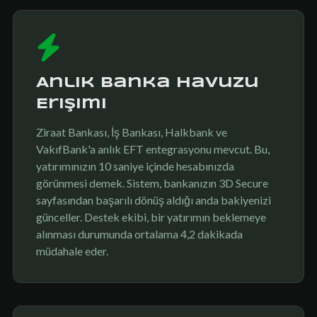
Anlık Banka Havuzu
Erişimi
Ziraat Bankası, İş Bankası, Halkbank ve
VakıfBank'a anlık EFT entegrasyonu mevcut. Bu,
yatırımınızın 10 saniye içinde hesabınızda
görünmesi demek. Sistem, bankanızın 3D Secure
sayfasından başarılı dönüş aldığı anda bakiyenizi
günceller. Destek ekibi, bir yatırımın beklemeye
alınması durumunda ortalama 4,2 dakikada
müdahale eder.