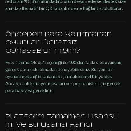
red oranı %0,3'ün altındadır. Sorun devam ederse, destek size
anında alternatif bir QR tabanlı ödeme bağlantısı oluşturur.
Önceden para yatırmadan
oyunları ücretsiz
oynayabilir miyim?
Evet, 'Demo Modu' seçeneği ile 400'den fazla slot oyununu
gerçek para riski olmadan deneyebilirsiniz. Bu, yeni bir
oyunun mekaniğini anlamak için mükemmel bir yoldur.
Ancak, canlı krupiyer masaları ve spor bahisleri için gerçek
para bakiyesi gereklidir.
Platform tamamen lisanslı
mı ve bu lisansı hangi