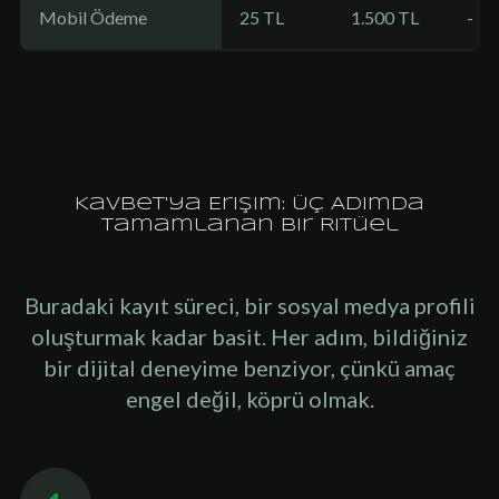
Mobil Ödeme
25 TL
1.500 TL
-
Kavbet'ya Erişim: Üç Adımda
Tamamlanan Bir Ritüel
Buradaki kayıt süreci, bir sosyal medya profili
oluşturmak kadar basit. Her adım, bildiğiniz
bir dijital deneyime benziyor, çünkü amaç
engel değil, köprü olmak.