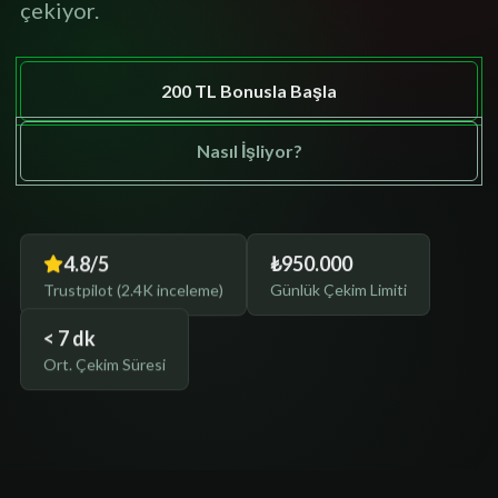
çekiyor.
200 TL Bonusla Başla
Nasıl İşliyor?
4.8/5
₺950.000
Trustpilot (2.4K inceleme)
Günlük Çekim Limiti
< 7 dk
Ort. Çekim Süresi