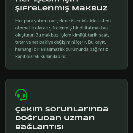
Şifrelenmiş Makbuz
Her para yatırma ve çekme işleminiz için sistem
otomatik olarak şifrelenmiş bir dijital makbuz
oluşturur. Bu makbuz, işlem kimliği, tarih, saat,
tutar ve net bakiye değişimini içerir. Bu kayıt,
herhangi bir anlaşmazlık durumunda bağımsız
kanıt olarak kullanılabilir.
Çekim Sorunlarında
Doğrudan Uzman
Bağlantısı