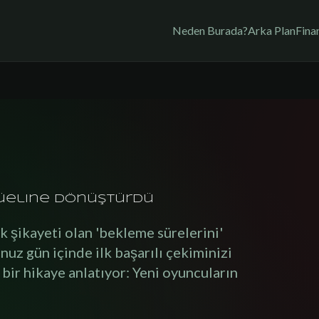
Neden Burada?
Arka Plan
Fina
Ritüeline Dönüştürdü
k şikayeti olan 'bekleme sürelerini'
z gün içinde ilk başarılı çekiminizi
bir hikaye anlatıyor: Yeni oyuncuların