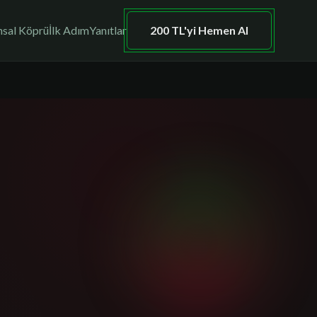
nsal Köprü
İlk Adım
Yanıtlar
200 TL'yi Hemen Al