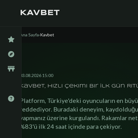
Ana İçeriğe Geç
KAVBET
Ana Sayfa
›
Kavbet
03.08.2026 15:00
Kavbet, Hızlı Çekimi Bir İlk Gün 
Platform, Türkiye'deki oyuncuların en büyü
reddediyor. Buradaki deneyim, kaydolduğunu
yapmanız üzerine kurgulandı. Rakamlar net 
%83'ü ilk 24 saat içinde para çekiyor.