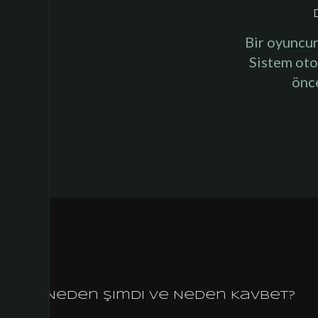
Bir oyuncun
Sistem oto
önce
Neden Şimdi ve Neden Kavbet?