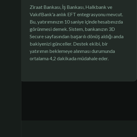
Ziraat Bankası, İş Bankası, Halkbank ve
VakıfBank'a anlık EFT entegrasyonu mevcut.
Bu, yatırımınızın 10 saniye içinde hesabınızda
görünmesi demek. Sistem, bankanızın 3D
Secure sayfasından başarılı dönüş aldığı anda
bakiyenizi günceller. Destek ekibi, bir
yatırımın beklemeye alınması durumunda
ortalama 4,2 dakikada müdahale eder.