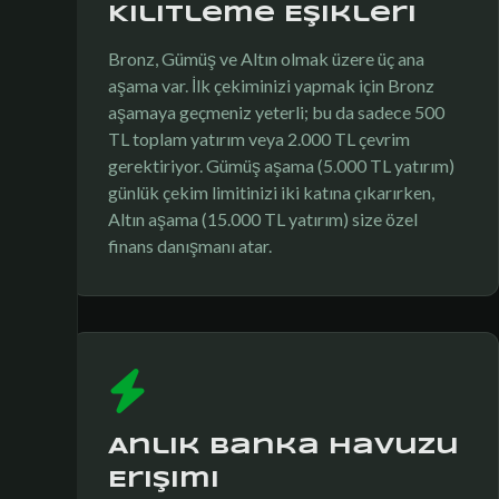
Kilitleme Eşikleri
Bronz, Gümüş ve Altın olmak üzere üç ana
aşama var. İlk çekiminizi yapmak için Bronz
aşamaya geçmeniz yeterli; bu da sadece 500
TL toplam yatırım veya 2.000 TL çevrim
gerektiriyor. Gümüş aşama (5.000 TL yatırım)
günlük çekim limitinizi iki katına çıkarırken,
Altın aşama (15.000 TL yatırım) size özel
finans danışmanı atar.
Anlık Banka Havuzu
Erişimi