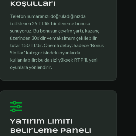
Koşulları
Telefon numaranızı doğruladığınızda
tetiklenen 25 TL'lik bir deneme bonusu
sunuyoruz. Bu bonusun çevrim şartı, kazanç
üzerinden 30x'dir ve maksimum çekilebilir
tutar 150 TL'dir. Önemli detay: Sadece 'Bonus
Slotlar' kategorisindeki oyunlarda
kullanılabilir; bu da sizi yüksek RTP'li, yeni
oyunlara yönlendirir.
Yatırım Limiti
Belirleme Paneli