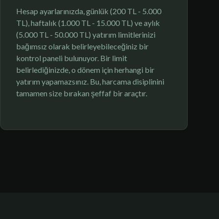
Hesap ayarlarınızda, günlük (200 TL - 5.000
TL), haftalık (1.000 TL - 15.000 TL) ve aylık
(5.000 TL - 50.000 TL) yatırım limitlerinizi
bağımsız olarak belirleyebileceğiniz bir
kontrol paneli bulunuyor. Bir limit
belirlediğinizde, o dönem için herhangi bir
yatırım yapamazsınız. Bu, harcama disiplinini
tamamen size bırakan şeffaf bir araçtır.