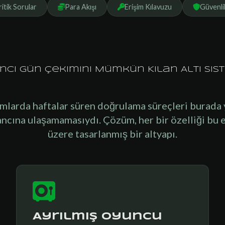
ritik Sorular
Para Akışı
Erişim Kılavuzu
Güvenli
inci Gün Çekimini Mümkün Kılan Altı Si
mlarda haftalar süren doğrulama süreçleri burada
cına ulaşamamasıydı. Çözüm, her bir özelliği bu 
üzere tasarlanmış bir altyapı.
Ayrılmış Oyuncu