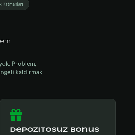
k Katmanları
stem
 yok. Problem,
engeli kaldırmak
Depozitosuz Bonus