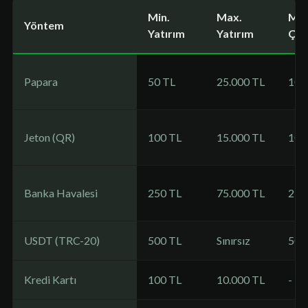
Min.
Max.
Min
Yöntem
Yatırım
Yatırım
Çek
Papara
50 TL
25.000 TL
100
Jeton (QR)
100 TL
15.000 TL
100
Banka Havalesi
250 TL
75.000 TL
250
USDT (TRC-20)
500 TL
Sınırsız
500
Kredi Kartı
100 TL
10.000 TL
-