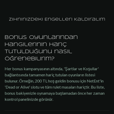
Zihninizdeki Engelleri Kaldıralım
Bonus oyunlarından
hangilerinin hariç
tutulduğunu nasıl
öğrenebilirim?
Her bonus kampanyasının altında, 'Şartlar ve Koşullar'
bağlantısında tamamen hariç tutulan oyunların listesi
bulunur. Örneğin, 200 TL hoş geldin bonusu için NetEnt'in
'Dead or Alive' slotu ve tüm rulet masaları hariçtir. Bu liste,
bonus bakiyenizle oynamaya başlamadan önce her zaman
kontrol panelinizde görünür.