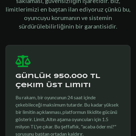
saklaması, güvensizliğin işaretidir. Biz,
limitlerimizi en baştan ilan ediyoruz çünkü bu,
oyuncuyu korumanın ve sistemin
sürdürülebilirliğinin bir garantisidir.
Günlük 950.000 TL
Çekim Üst Limiti
Bu rakam, bir oyuncunun 24 saat içinde
çekebileceği maksimum tutardır. Bu kadar yüksek
bir limitin açıklanması, platformun likidite gücünü
gösterir. Limit, Altın aşama oyuncuları için 1.5
milyon TL'ye çıkar. Bu şeffaflık, "acaba öder mi?"
sorusunu baştan ortadan kaldırır.