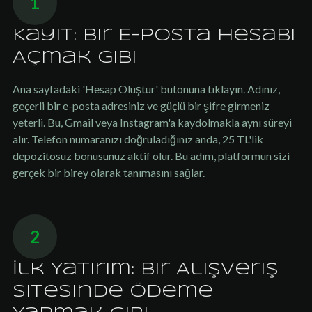
1
Kayıt: Bir E-posta Hesabı
Açmak Gibi
Ana sayfadaki 'Hesap Oluştur' butonuna tıklayın. Adınız,
geçerli bir e-posta adresiniz ve güçlü bir şifre girmeniz
yeterli. Bu, Gmail veya Instagram'a kaydolmakla aynı süreyi
alır. Telefon numaranızı doğruladığınız anda, 25 TL'lik
depozitosuz bonusunuz aktif olur. Bu adım, platformun sizi
gerçek bir birey olarak tanımasını sağlar.
2
İlk Yatırım: Bir Alışveriş
Sitesinde Ödeme