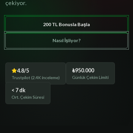
çekiyor.
200 TL Bonusla Başla
Nasıl İşliyor?
4.8/5
₺950.000
Trustpilot (2.4K inceleme)
Günlük Çekim Limiti
< 7 dk
Ort. Çekim Süresi