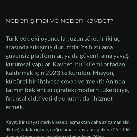
Neden Şimdi ve Neden Kavbet?
Türkiye'deki oyuncular, uzun süredir iki uç
arasında sıkışmış durumda: Ya hızlı ama
güvensiz platformlar, ya da güvenli ama yavaş
kurumsal yapılar. Kavbet, bu ikilemi ortadan
kaldırmak için 2023'te kuruldu. Misyon,
kültürel bir ihtiyaca cevap vermekti: Anında
tatmin beklentisi içindeki modern tüketiciye,
finansal ciddiyeti de unutmadan hizmet
etmek.
Kayıt, bir sosyal medya hesabı açmaktan daha az zaman alır.
İlk beş dakika içinde, doğrulama e-postanız gelir ve 25 TL'lik
deneme bonusunuz hesabınıza tanımlanır. Diğer