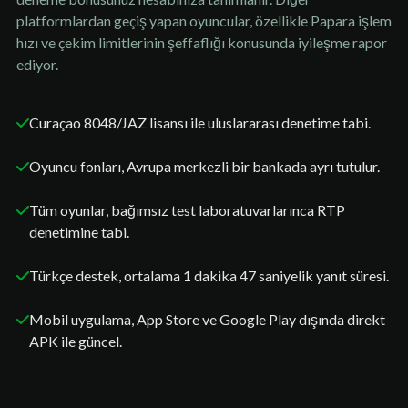
platformlardan geçiş yapan oyuncular, özellikle Papara işlem
hızı ve çekim limitlerinin şeffaflığı konusunda iyileşme rapor
ediyor.
Curaçao 8048/JAZ lisansı ile uluslararası denetime tabi.
Oyuncu fonları, Avrupa merkezli bir bankada ayrı tutulur.
Tüm oyunlar, bağımsız test laboratuvarlarınca RTP
denetimine tabi.
Türkçe destek, ortalama 1 dakika 47 saniyelik yanıt süresi.
Mobil uygulama, App Store ve Google Play dışında direkt
APK ile güncel.