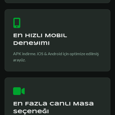
En Hızlı Mobil
Deneyimi
APK indirme. iOS & Android için optimize edilmiş
arayüz.
En Fazla Canlı Masa
Seçeneği