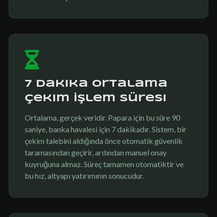
7 Dakika Ortalama
Çekim İşlem Süresi
Ortalama, gerçek veridir. Papara için bu süre 90
saniye, banka havalesi için 7 dakikadır. Sistem, bir
çekim talebini aldığında önce otomatik güvenlik
taramasından geçirir, ardından manuel onay
kuyruğuna almaz. Süreç tamamen otomatiktir ve
bu hız, altyapı yatırımının sonucudur.