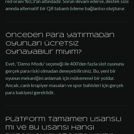
red oranı %0,3'ün altındadır. Sorun devam ederse, destek size
anında alternatif bir QR tabanlı ödeme bağlantısı oluşturur.
Önceden para yatırmadan
oyunları ücretsiz
oynayabilir miyim?
Evet, 'Demo Modu' seçeneği ile 400'den fazla slot oyununu
gerçek para riski olmadan deneyebilirsiniz. Bu, yeni bir
oyunun mekaniğini anlamak için mükemmel bir yoldur.
Ancak, canlı krupiyer masaları ve spor bahisleri için gerçek
para bakiyesi gereklidir.
Platform tamamen lisanslı
mı ve bu lisansı hangi