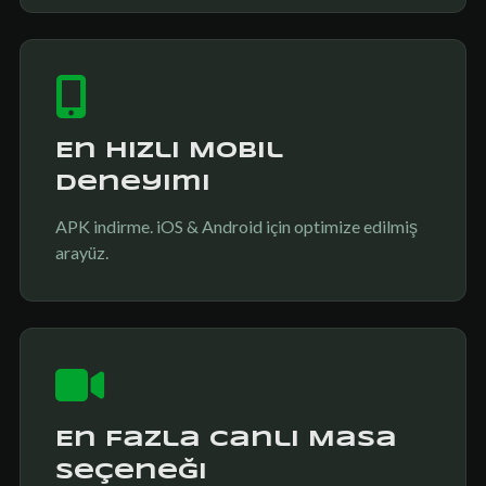
En Hızlı Mobil
Deneyimi
APK indirme. iOS & Android için optimize edilmiş
arayüz.
En Fazla Canlı Masa
Seçeneği