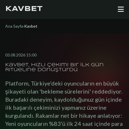
Ana İçeriğe Geç
KAVBET
Ana Sayfa
›
Kavbet
03.08.2026 15:00
Kavbet, Hızlı Çekimi Bir İlk Gün
Ritüeline Dönüştürdü
Platform, Türkiye'deki oyuncuların en büyük
şikayeti olan 'bekleme sürelerini' reddediyor.
Buradaki deneyim, kaydolduğunuz gün içinde
ilk başarılı çekiminizi yapmanız üzerine
kurgulandı. Rakamlar net bir hikaye anlatıyor:
Yeni oyuncuların %83'ü ilk 24 saat içinde para