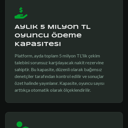
Aylık 5 Milyon TL
Oyuncu Ödeme
Kapasitesi
Platform, ayda toplam 5 milyon TL'lik çekim
talebini sorunsuz karşılayacak nakit rezervine
sahiptir. Bu kapasite, düzenli olarak bağımsız
denetçiler tarafından kontrol edilir ve sonuçlar
özet halinde yayınlanır. Kapasite, oyuncu sayısı
arttıkça otomatik olarak ölçeklendirilir.