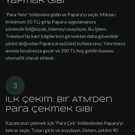
Yapmak Gibi
'Para Yatır' bölümüne gidin ve Papara'yı seçin. Miktarı
(minimum 50 TL) girip Papara uygulamanıza
yönlendirildiğinizde, ödemeyi onaylayın. Bu işlem,
Trendyol'da kart bilgilerinizi girmekten daha güvenlidir
çünkü doğrudan Papara arayüzünü kullanırsınız. Yatırımınız
anında hesabınıza geçer ve 200 TL hoş geldin bonusu
otomatik olarak eklenir.
3
İlk Çekim: Bir ATM'den
Para Çekmek Gibi
Kazancınızı çekmek için 'Para Çek' bölümünden Papara'yı
tekrar seçin. Tutarı girin ve onaylayın. Sistem, çekimi 90