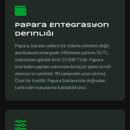
Papara Entegrasyon
Derinliği
Papara, burada sadece bir ödeme yöntemi değil,
ana finansal omurgadır. Minimum yatırım 50 TL,
maksimum günlük limit 25.000 TL'dir. Papara
üzerinden yapılan yatırımlarda hiçbir işlem ücreti
alınmaz ve çekimler 90 saniyeden uzun sürmez.
Özel bir özellik: Papara bakiyenizle doğrudan
canlı rulet masalarına katılabilirsiniz.