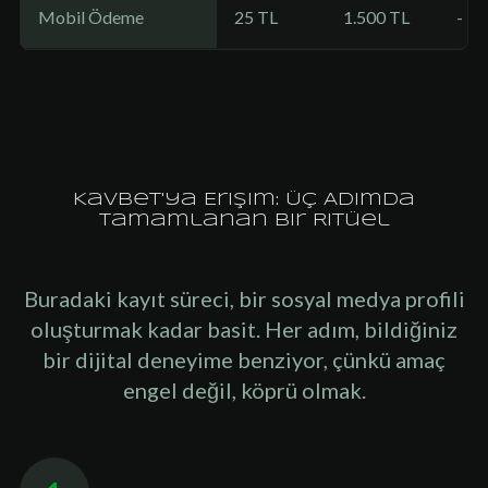
Mobil Ödeme
25 TL
1.500 TL
-
Kavbet'ya Erişim: Üç Adımda
Tamamlanan Bir Ritüel
Buradaki kayıt süreci, bir sosyal medya profili
oluşturmak kadar basit. Her adım, bildiğiniz
bir dijital deneyime benziyor, çünkü amaç
engel değil, köprü olmak.