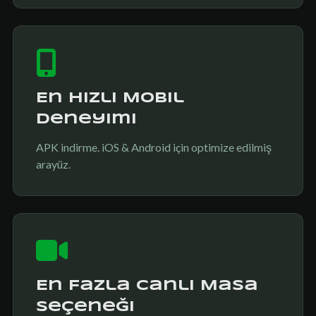
En Hızlı Mobil
Deneyimi
APK indirme. iOS & Android için optimize edilmiş
arayüz.
En Fazla Canlı Masa
Seçeneği