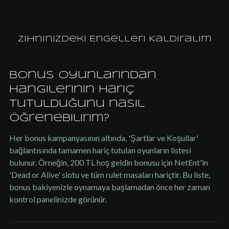
Zihninizdeki Engelleri Kaldıralım
Bonus oyunlarından
hangilerinin hariç
tutulduğunu nasıl
öğrenebilirim?
Her bonus kampanyasının altında, 'Şartlar ve Koşullar'
bağlantısında tamamen hariç tutulan oyunların listesi
bulunur. Örneğin, 200 TL hoş geldin bonusu için NetEnt'in
'Dead or Alive' slotu ve tüm rulet masaları hariçtir. Bu liste,
bonus bakiyenizle oynamaya başlamadan önce her zaman
kontrol panelinizde görünür.