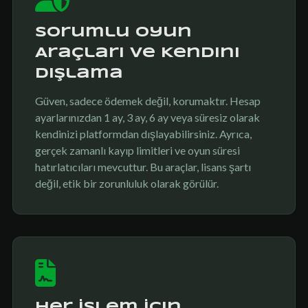
Sorumlu Oyun
Araçları ve Kendini
Dışlama
Güven, sadece ödemek değil, korumaktır. Hesap
ayarlarınızdan 1 ay, 3 ay, 6 ay veya süresiz olarak
kendinizi platformdan dışlayabilirsiniz. Ayrıca,
gerçek zamanlı kayıp limitleri ve oyun süresi
hatırlatıcıları mevcuttur. Bu araçlar, lisans şartı
değil, etik bir zorunluluk olarak görülür.
Her İşlem İçin