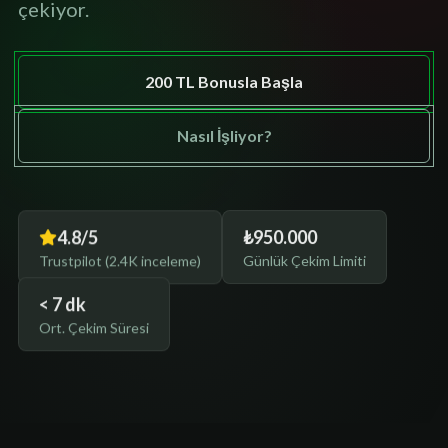
çekiyor.
200 TL Bonusla Başla
Nasıl İşliyor?
4.8/5
₺950.000
Trustpilot (2.4K inceleme)
Günlük Çekim Limiti
< 7 dk
Ort. Çekim Süresi