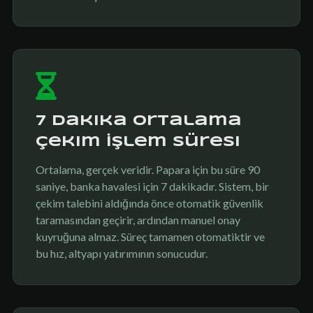
7 Dakika Ortalama
Çekim İşlem Süresi
Ortalama, gerçek veridir. Papara için bu süre 90
saniye, banka havalesi için 7 dakikadır. Sistem, bir
çekim talebini aldığında önce otomatik güvenlik
taramasından geçirir, ardından manuel onay
kuyruğuna almaz. Süreç tamamen otomatiktir ve
bu hız, altyapı yatırımının sonucudur.