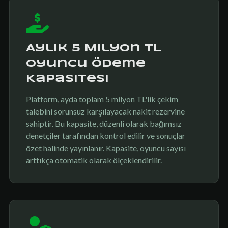
Aylık 5 Milyon TL
Oyuncu Ödeme
Kapasitesi
Platform, ayda toplam 5 milyon TL'lik çekim
talebini sorunsuz karşılayacak nakit rezervine
sahiptir. Bu kapasite, düzenli olarak bağımsız
denetçiler tarafından kontrol edilir ve sonuçlar
özet halinde yayınlanır. Kapasite, oyuncu sayısı
arttıkça otomatik olarak ölçeklendirilir.