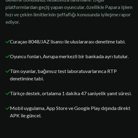
platformlardan geçiş yapan oyuncular, özellikle Papara işlem
hızı ve çekim limitlerinin şeffaflığı konusunda iyileşme rapor
ediyor.
Curaçao 8048/JAZ lisansı ile uluslararası denetime tabi.
Oyuncu fonları, Avrupa merkezli bir bankada ayrı tutulur.
Tüm oyunlar, bağımsız test laboratuvarlarınca RTP
denetimine tabi.
Türkçe destek, ortalama 1 dakika 47 saniyelik yanıt süresi.
Mobil uygulama, App Store ve Google Play dışında direkt
APK ile güncel.