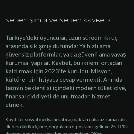
Neden Şimdi ve Neden Kavbet?
Türkiye'deki oyuncular, uzun süredir iki uç
arasında sıkışmış durumda: Ya hızlı ama
güvensiz platformlar, ya da güvenli ama yavaş
kurumsal yapılar. Kavbet, bu ikilemi ortadan
kaldırmak için 2023'te kuruldu. Misyon,
kültürel bir ihtiyaca cevap vermekti: Anında
tatmin beklentisi içindeki modern tüketiciye,
finansal ciddiyeti de unutmadan hizmet
etmek.
Kayıt, bir sosyal medya hesabı açmaktan daha az zaman alır.
İlk beş dakika içinde, doğrulama e-postanız gelir ve 25 TL'lik
deneme bonusunuz hesabınıza tanımlanır. Diğer