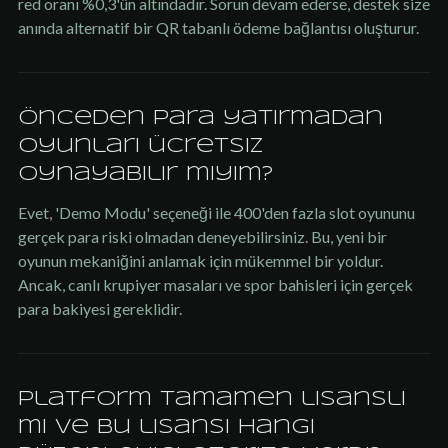
red oranı %0,3'ün altındadır. Sorun devam ederse, destek size
anında alternatif bir QR tabanlı ödeme bağlantısı oluşturur.
Önceden para yatırmadan
oyunları ücretsiz
oynayabilir miyim?
Evet, 'Demo Modu' seçeneği ile 400'den fazla slot oyununu
gerçek para riski olmadan deneyebilirsiniz. Bu, yeni bir
oyunun mekaniğini anlamak için mükemmel bir yoldur.
Ancak, canlı krupiyer masaları ve spor bahisleri için gerçek
para bakiyesi gereklidir.
Platform tamamen lisanslı
mı ve bu lisansı hangi