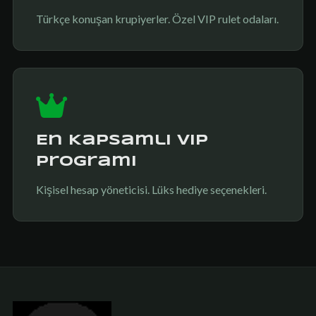
Türkçe konuşan krupiyerler. Özel VIP rulet odaları.
En Kapsamlı VIP
Programı
Kişisel hesap yöneticisi. Lüks hediye seçenekleri.