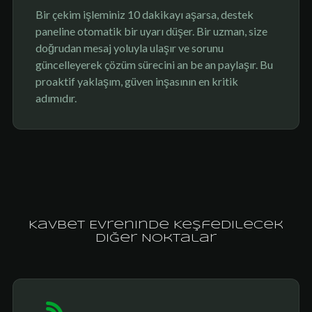
Bir çekim işleminiz 10 dakikayı aşarsa, destek
paneline otomatik bir uyarı düşer. Bir uzman, size
doğrudan mesaj yoluyla ulaşır ve sorunu
güncelleyerek çözüm sürecini an be an paylaşır. Bu
proaktif yaklaşım, güven inşasının en kritik
adımıdır.
Kavbet Evreninde Keşfedilecek
Diğer Noktalar