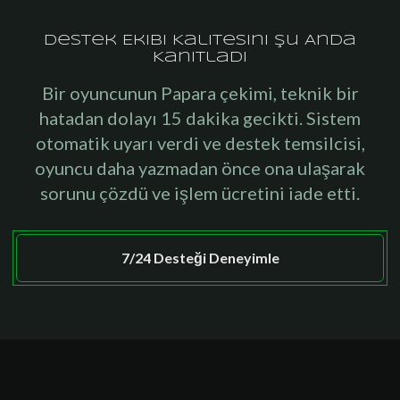
Destek Ekibi Kalitesini Şu Anda
Kanıtladı
Bir oyuncunun Papara çekimi, teknik bir
hatadan dolayı 15 dakika gecikti. Sistem
otomatik uyarı verdi ve destek temsilcisi,
oyuncu daha yazmadan önce ona ulaşarak
sorunu çözdü ve işlem ücretini iade etti.
7/24 Desteği Deneyimle