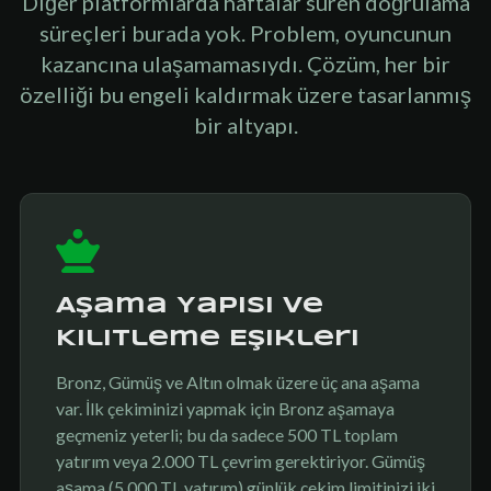
Diğer platformlarda haftalar süren doğrulama
süreçleri burada yok. Problem, oyuncunun
kazancına ulaşamamasıydı. Çözüm, her bir
özelliği bu engeli kaldırmak üzere tasarlanmış
bir altyapı.
Aşama Yapısı ve
Kilitleme Eşikleri
Bronz, Gümüş ve Altın olmak üzere üç ana aşama
var. İlk çekiminizi yapmak için Bronz aşamaya
geçmeniz yeterli; bu da sadece 500 TL toplam
yatırım veya 2.000 TL çevrim gerektiriyor. Gümüş
aşama (5.000 TL yatırım) günlük çekim limitinizi iki