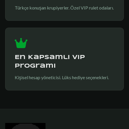
Türkçe konuşan krupiyerler. Özel VIP rulet odaları.
En Kapsamlı VIP
Programı
Kişisel hesap yöneticisi. Lüks hediye seçenekleri.