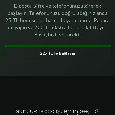
E-posta, şifre ve telefonunuzu girerek
başlayın. Telefonunuzu doğruladığınız anda
25 TL bonusunuz hazır. İlk yatırımınızı Papara
ile yapın ve 200 TL ekstra bonusu kilitleyin.
Basit, hızlı ve direkt.
225 TL İle Başlayın
Günlük 18.000 İşlemin Geçtiği