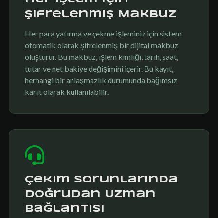
Şifrelenmiş Makbuz
Her para yatırma ve çekme işleminiz için sistem
otomatik olarak şifrelenmiş bir dijital makbuz
oluşturur. Bu makbuz, işlem kimliği, tarih, saat,
tutar ve net bakiye değişimini içerir. Bu kayıt,
herhangi bir anlaşmazlık durumunda bağımsız
kanıt olarak kullanılabilir.
Çekim Sorunlarında
Doğrudan Uzman
Bağlantısı