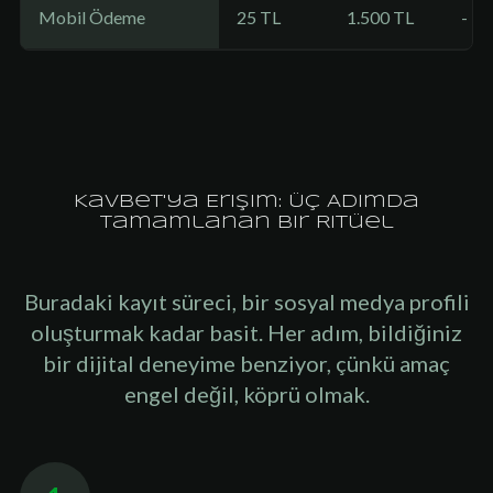
Mobil Ödeme
25 TL
1.500 TL
-
Kavbet'ya Erişim: Üç Adımda
Tamamlanan Bir Ritüel
Buradaki kayıt süreci, bir sosyal medya profili
oluşturmak kadar basit. Her adım, bildiğiniz
bir dijital deneyime benziyor, çünkü amaç
engel değil, köprü olmak.