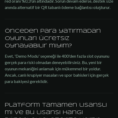
red oranı %0,3'ün altındadır. Sorun devam ederse, destek size
anında alternatif bir QR tabanlı ödeme bağlantısı oluşturur.
Önceden para yatırmadan
oyunları ücretsiz
oynayabilir miyim?
Evet, 'Demo Modu' seçeneği ile 400'den fazla slot oyununu
gerçek para riski olmadan deneyebilirsiniz. Bu, yeni bir
oyunun mekaniğini anlamak için mükemmel bir yoldur.
Ancak, canlı krupiyer masaları ve spor bahisleri için gerçek
para bakiyesi gereklidir.
Platform tamamen lisanslı
mı ve bu lisansı hangi