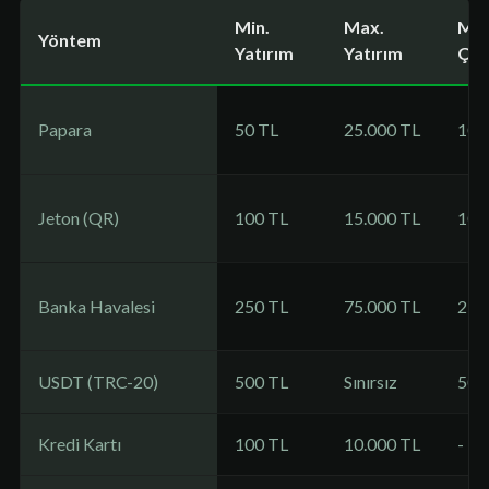
Min.
Max.
Min
Yöntem
Yatırım
Yatırım
Çek
Papara
50 TL
25.000 TL
100
Jeton (QR)
100 TL
15.000 TL
100
Banka Havalesi
250 TL
75.000 TL
250
USDT (TRC-20)
500 TL
Sınırsız
500
Kredi Kartı
100 TL
10.000 TL
-