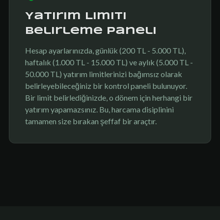
Yatırım Limiti
Belirleme Paneli
Hesap ayarlarınızda, günlük (200 TL - 5.000 TL),
haftalık (1.000 TL - 15.000 TL) ve aylık (5.000 TL -
50.000 TL) yatırım limitlerinizi bağımsız olarak
belirleyebileceğiniz bir kontrol paneli bulunuyor.
Bir limit belirlediğinizde, o dönem için herhangi bir
yatırım yapamazsınız. Bu, harcama disiplinini
tamamen size bırakan şeffaf bir araçtır.