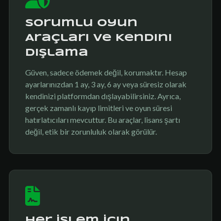
Sorumlu Oyun
Araçları ve Kendini
Dışlama
Güven, sadece ödemek değil, korumaktır. Hesap
ayarlarınızdan 1 ay, 3 ay, 6 ay veya süresiz olarak
kendinizi platformdan dışlayabilirsiniz. Ayrıca,
gerçek zamanlı kayıp limitleri ve oyun süresi
hatırlatıcıları mevcuttur. Bu araçlar, lisans şartı
değil, etik bir zorunluluk olarak görülür.
Her İşlem İçin