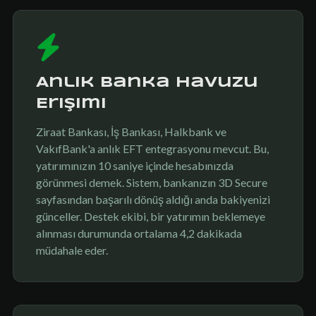
Anlık Banka Havuzu
Erişimi
Ziraat Bankası, İş Bankası, Halkbank ve
VakıfBank'a anlık EFT entegrasyonu mevcut. Bu,
yatırımınızın 10 saniye içinde hesabınızda
görünmesi demek. Sistem, bankanızın 3D Secure
sayfasından başarılı dönüş aldığı anda bakiyenizi
günceller. Destek ekibi, bir yatırımın beklemeye
alınması durumunda ortalama 4,2 dakikada
müdahale eder.