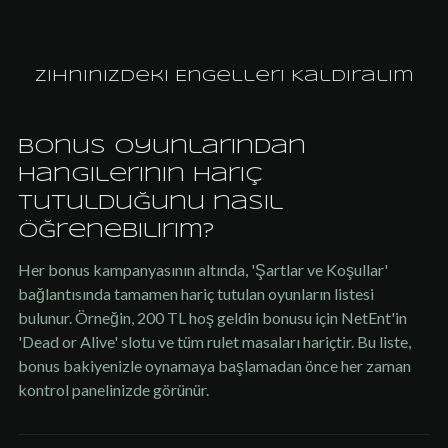
Zihninizdeki Engelleri Kaldıralım
Bonus oyunlarından
hangilerinin hariç
tutulduğunu nasıl
öğrenebilirim?
Her bonus kampanyasının altında, 'Şartlar ve Koşullar'
bağlantısında tamamen hariç tutulan oyunların listesi
bulunur. Örneğin, 200 TL hoş geldin bonusu için NetEnt'in
'Dead or Alive' slotu ve tüm rulet masaları hariçtir. Bu liste,
bonus bakiyenizle oynamaya başlamadan önce her zaman
kontrol panelinizde görünür.