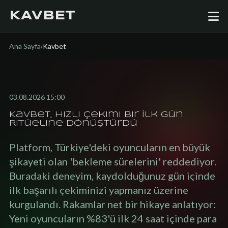
Ana İçeriğe Geç
KAVBET
Ana Sayfa
›
Kavbet
03.08.2026 15:00
Kavbet, Hızlı Çekimi Bir İlk Gün
Ritüeline Dönüştürdü
Platform, Türkiye'deki oyuncuların en büyük
şikayeti olan 'bekleme sürelerini' reddediyor.
Buradaki deneyim, kaydolduğunuz gün içinde
ilk başarılı çekiminizi yapmanız üzerine
kurgulandı. Rakamlar net bir hikaye anlatıyor:
Yeni oyuncuların %83'ü ilk 24 saat içinde para