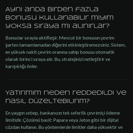
Aynı anda birden fazla
bonusu kullanabilir miyim
yoksa sıraya mı alınırlar?
Bonuslar sırayla aktifleşir. Mevcut bir bonusun çevrim
şartını tamamlamadan diğerini etkinleştiremezsiniz. Sistem,
en yüksek nakit çevrim oranına sahip bonusu otomatik
olarak birinci sıraya alır. Bu, stratejinizi netleştirir ve
karışıklığı önler.
Yatırımım neden reddedildi ve
nasıl düzeltebilirim?
En yaygın sebep, bankanızın tek seferlik çevrimiçi ödeme
limitidir. Çözümü basit: Papara veya Jeton gibi bir dijital
cüzdan kullanın. Bu yöntemlerde limitler daha yüksektir ve