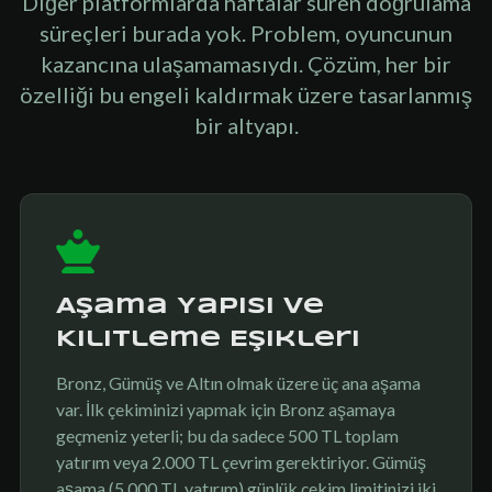
Diğer platformlarda haftalar süren doğrulama
süreçleri burada yok. Problem, oyuncunun
kazancına ulaşamamasıydı. Çözüm, her bir
özelliği bu engeli kaldırmak üzere tasarlanmış
bir altyapı.
Aşama Yapısı ve
Kilitleme Eşikleri
Bronz, Gümüş ve Altın olmak üzere üç ana aşama
var. İlk çekiminizi yapmak için Bronz aşamaya
geçmeniz yeterli; bu da sadece 500 TL toplam
yatırım veya 2.000 TL çevrim gerektiriyor. Gümüş
aşama (5.000 TL yatırım) günlük çekim limitinizi iki