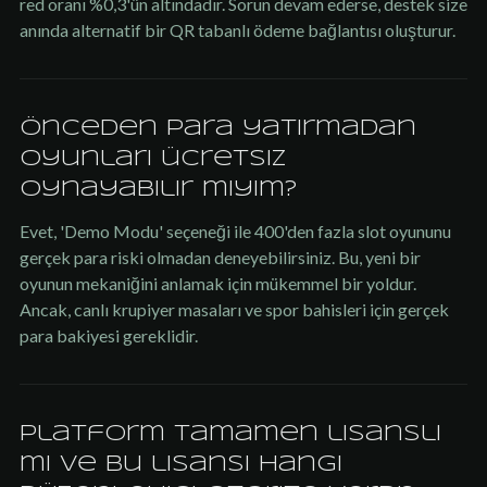
red oranı %0,3'ün altındadır. Sorun devam ederse, destek size
anında alternatif bir QR tabanlı ödeme bağlantısı oluşturur.
Önceden para yatırmadan
oyunları ücretsiz
oynayabilir miyim?
Evet, 'Demo Modu' seçeneği ile 400'den fazla slot oyununu
gerçek para riski olmadan deneyebilirsiniz. Bu, yeni bir
oyunun mekaniğini anlamak için mükemmel bir yoldur.
Ancak, canlı krupiyer masaları ve spor bahisleri için gerçek
para bakiyesi gereklidir.
Platform tamamen lisanslı
mı ve bu lisansı hangi