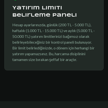
Yatırım Limiti
Belirleme Paneli
Hesap ayarlarınızda, günlük (200 TL - 5.000 TL),
haftalık (1.000 TL - 15.000 TL) ve aylık (5.000 TL -
50.000 TL) yatırım limitlerinizi bağımsız olarak
belirleyebileceğiniz bir kontrol paneli bulunuyor.
Bir limit belirlediğinizde, o dönem için herhangi bir
yatırım yapamazsınız. Bu, harcama disiplinini
tamamen size bırakan şeffaf bir araçtır.