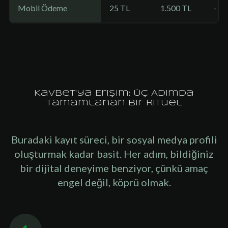
Mobil Ödeme
25 TL
1.500 TL
-
Kavbet'ya Erişim: Üç Adımda
Tamamlanan Bir Ritüel
Buradaki kayıt süreci, bir sosyal medya profili
oluşturmak kadar basit. Her adım, bildiğiniz
bir dijital deneyime benziyor, çünkü amaç
engel değil, köprü olmak.