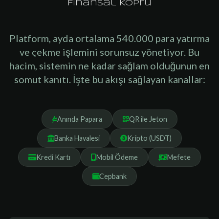
Finansal Köprü
Platform, ayda ortalama 540.000 para yatırma
ve çekme işlemini sorunsuz yönetiyor. Bu
hacim, sistemin ne kadar sağlam olduğunun en
somut kanıtı. İşte bu akışı sağlayan kanallar:
Anında Papara
QR ile Jeton
Banka Havalesi
Kripto (USDT)
Kredi Kartı
Mobil Ödeme
Mefete
Cepbank