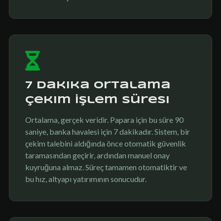
7 Dakika Ortalama
Çekim İşlem Süresi
Ortalama, gerçek veridir. Papara için bu süre 90
saniye, banka havalesi için 7 dakikadır. Sistem, bir
çekim talebini aldığında önce otomatik güvenlik
taramasından geçirir, ardından manuel onay
kuyruğuna almaz. Süreç tamamen otomatiktir ve
bu hız, altyapı yatırımının sonucudur.