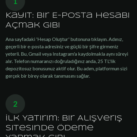
1
Kayıt: Bir E-posta Hesabı
Açmak Gibi
Ana sayfadaki 'Hesap Oluştur' butonuna tıklayın. Adınız,
geçerli bir e-posta adresiniz ve güçlü bir şifre girmeniz
yeterli. Bu, Gmail veya Instagram'a kaydolmakla aynı süreyi
alır. Telefon numaranızı doğruladığınız anda, 25 TL'lik
depozitosuz bonusunuz aktif olur. Bu adım, platformun sizi
gerçek bir birey olarak tanımasını sağlar.
2
İlk Yatırım: Bir Alışveriş
Sitesinde Ödeme