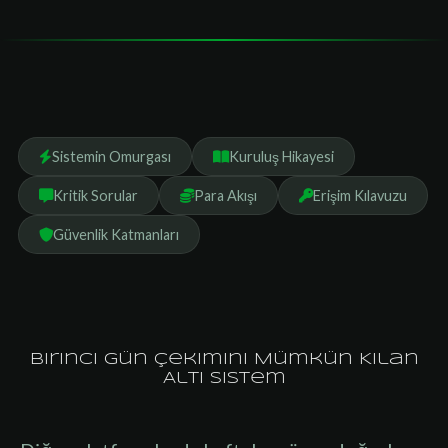
Sayfa İçeriği
Sistemin Omurgası
Kuruluş Hikayesi
Kritik Sorular
Para Akışı
Erişim Kılavuzu
Güvenlik Katmanları
Birinci Gün Çekimini Mümkün Kılan
Altı Sistem