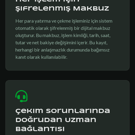
Şifrelenmiş Makbuz
Her para yatırma ve çekme işleminiz için sistem
otomatik olarak şifrelenmiş bir dijital makbuz
oluşturur. Bu makbuz, işlem kimliği, tarih, saat,
tutar ve net bakiye değişimini içerir. Bu kayıt,
herhangi bir anlaşmazlık durumunda bağımsız
kanıt olarak kullanılabilir.
Çekim Sorunlarında
Doğrudan Uzman
Bağlantısı