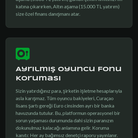
katına çıkarırken, Altın aşama (15.000 TL yatırım)
size özel finans danışmanı atar.
Ayrılmış Oyuncu Fonu
Koruması
Sizin yatırdığınız para, şirketin işletme hesaplarıyla
asla karışmaz. Tüm oyuncu bakiyeleri, Curaçao
lisans şartı gereği Euro cinsinden ayrı bir banka
havuzunda tutulur. Bu, platformun operasyonel bir
sorun yaşaması durumunda dahi sizin paranızın
dokunulmaz kalacağı anlamına gelir. Koruma
kanıtı: Her ay bağımsız denetçi raporu yayınlanır.