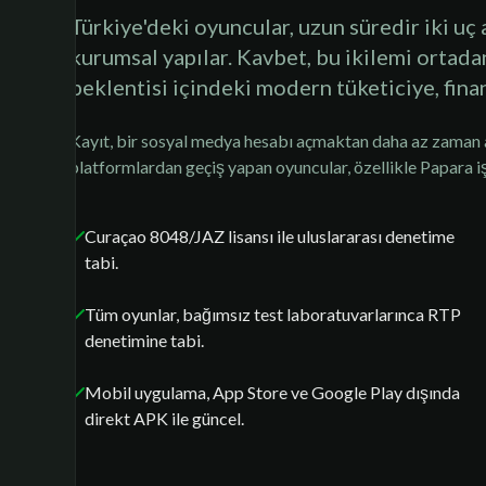
Türkiye'deki oyuncular, uzun süredir iki uç
kurumsal yapılar. Kavbet, bu ikilemi ortada
beklentisi içindeki modern tüketiciye, fin
Kayıt, bir sosyal medya hesabı açmaktan daha az zaman al
platformlardan geçiş yapan oyuncular, özellikle Papara iş
Curaçao 8048/JAZ lisansı ile uluslararası denetime
tabi.
Tüm oyunlar, bağımsız test laboratuvarlarınca RTP
denetimine tabi.
Mobil uygulama, App Store ve Google Play dışında
direkt APK ile güncel.