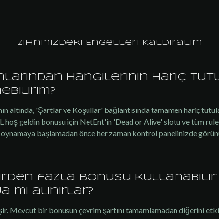
Zihninizdeki Engelleri Kaldıralım
larından hangilerinin hariç tu
ebilirim?
 altında, 'Şartlar ve Koşullar' bağlantısında tamamen hariç tutulan
 hoş geldin bonusu için NetEnt'in 'Dead or Alive' slotu ve tüm rulet
le oynamaya başlamadan önce her zaman kontrol panelinizde görünü
irden fazla bonusu kullanabilir
a mı alınırlar?
eşir. Mevcut bir bonusun çevrim şartını tamamlamadan diğerini etki