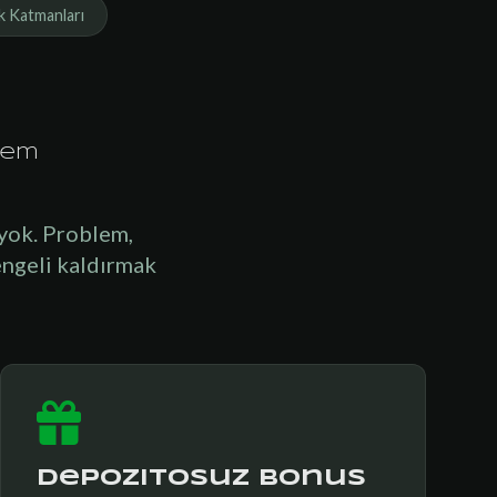
k Katmanları
stem
 yok. Problem,
engeli kaldırmak
Depozitosuz Bonus