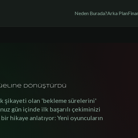
Neden Burada?
Arka Plan
Fina
Ritüeline Dönüştürdü
k şikayeti olan 'bekleme sürelerini'
z gün içinde ilk başarılı çekiminizi
bir hikaye anlatıyor: Yeni oyuncuların