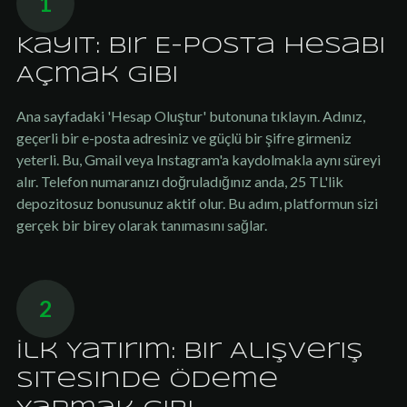
1
Kayıt: Bir E-posta Hesabı
Açmak Gibi
Ana sayfadaki 'Hesap Oluştur' butonuna tıklayın. Adınız,
geçerli bir e-posta adresiniz ve güçlü bir şifre girmeniz
yeterli. Bu, Gmail veya Instagram'a kaydolmakla aynı süreyi
alır. Telefon numaranızı doğruladığınız anda, 25 TL'lik
depozitosuz bonusunuz aktif olur. Bu adım, platformun sizi
gerçek bir birey olarak tanımasını sağlar.
2
İlk Yatırım: Bir Alışveriş
Sitesinde Ödeme