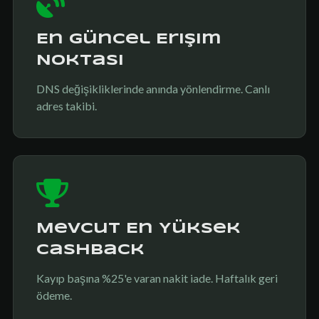
En Güncel Erişim
Noktası
DNS değişikliklerinde anında yönlendirme. Canlı
adres takibi.
Mevcut En Yüksek
Cashback
Kayıp başına %25'e varan nakit iade. Haftalık geri
ödeme.