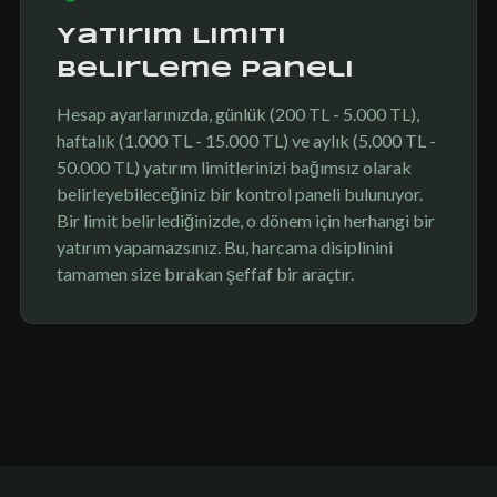
Yatırım Limiti
Belirleme Paneli
Hesap ayarlarınızda, günlük (200 TL - 5.000 TL),
haftalık (1.000 TL - 15.000 TL) ve aylık (5.000 TL -
50.000 TL) yatırım limitlerinizi bağımsız olarak
belirleyebileceğiniz bir kontrol paneli bulunuyor.
Bir limit belirlediğinizde, o dönem için herhangi bir
yatırım yapamazsınız. Bu, harcama disiplinini
tamamen size bırakan şeffaf bir araçtır.