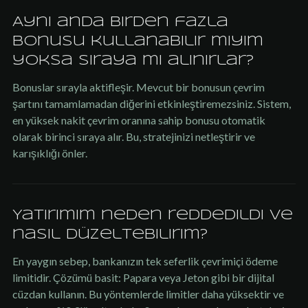
Aynı anda birden fazla
bonusu kullanabilir miyim
yoksa sıraya mı alınırlar?
Bonuslar sırayla aktifleşir. Mevcut bir bonusun çevrim
şartını tamamlamadan diğerini etkinleştiremezsiniz. Sistem,
en yüksek nakit çevrim oranına sahip bonusu otomatik
olarak birinci sıraya alır. Bu, stratejinizi netleştirir ve
karışıklığı önler.
Yatırımım neden reddedildi ve
nasıl düzeltebilirim?
En yaygın sebep, bankanızın tek seferlik çevrimiçi ödeme
limitidir. Çözümü basit: Papara veya Jeton gibi bir dijital
cüzdan kullanın. Bu yöntemlerde limitler daha yüksektir ve