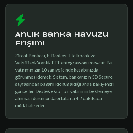
Anlık Banka Havuzu
Erişimi
Ziraat Bankası, İş Bankası, Halkbank ve
VakıfBank'a anlık EFT entegrasyonu mevcut. Bu,
yatırımınızın 10 saniye içinde hesabınızda
görünmesi demek. Sistem, bankanızın 3D Secure
sayfasından başarılı dönüş aldığı anda bakiyenizi
günceller. Destek ekibi, bir yatırımın beklemeye
alınması durumunda ortalama 4,2 dakikada
müdahale eder.