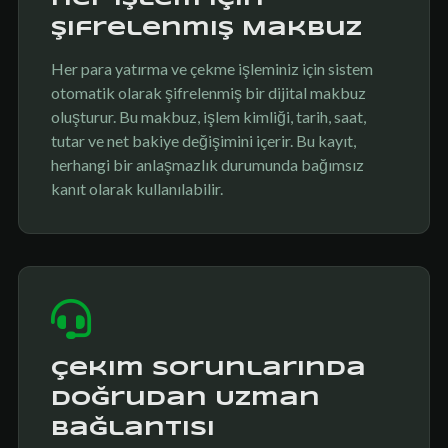
Şifrelenmiş Makbuz
Her para yatırma ve çekme işleminiz için sistem
otomatik olarak şifrelenmiş bir dijital makbuz
oluşturur. Bu makbuz, işlem kimliği, tarih, saat,
tutar ve net bakiye değişimini içerir. Bu kayıt,
herhangi bir anlaşmazlık durumunda bağımsız
kanıt olarak kullanılabilir.
Çekim Sorunlarında
Doğrudan Uzman
Bağlantısı