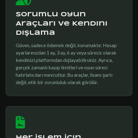
Sorumlu Oyun
Araçları ve Kendini
Dışlama
Güven, sadece ödemek değil, korumaktır. Hesap
ayarlarınızdan 1 ay, 3 ay, 6 ay veya süresiz olarak
kendinizi platformdan dışlayabilirsiniz. Ayrıca,
gerçek zamanlı kayıp limitleri ve oyun süresi
hatırlatıcıları mevcuttur. Bu araçlar, lisans şartı
değil, etik bir zorunluluk olarak görülür.
Her İşlem İçin