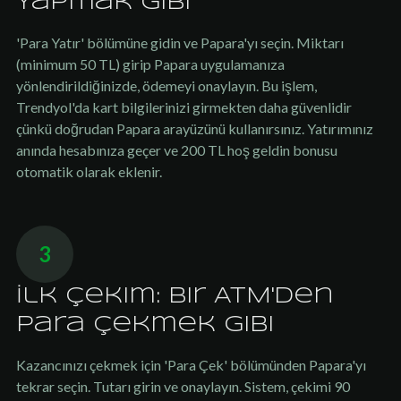
Yapmak Gibi
'Para Yatır' bölümüne gidin ve Papara'yı seçin. Miktarı
(minimum 50 TL) girip Papara uygulamanıza
yönlendirildiğinizde, ödemeyi onaylayın. Bu işlem,
Trendyol'da kart bilgilerinizi girmekten daha güvenlidir
çünkü doğrudan Papara arayüzünü kullanırsınız. Yatırımınız
anında hesabınıza geçer ve 200 TL hoş geldin bonusu
otomatik olarak eklenir.
3
İlk Çekim: Bir ATM'den
Para Çekmek Gibi
Kazancınızı çekmek için 'Para Çek' bölümünden Papara'yı
tekrar seçin. Tutarı girin ve onaylayın. Sistem, çekimi 90