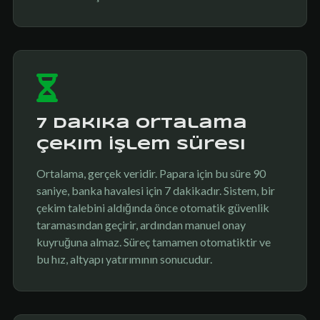
7 Dakika Ortalama
Çekim İşlem Süresi
Ortalama, gerçek veridir. Papara için bu süre 90
saniye, banka havalesi için 7 dakikadır. Sistem, bir
çekim talebini aldığında önce otomatik güvenlik
taramasından geçirir, ardından manuel onay
kuyruğuna almaz. Süreç tamamen otomatiktir ve
bu hız, altyapı yatırımının sonucudur.