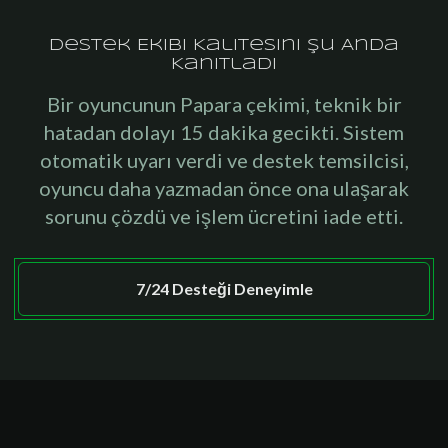
Destek Ekibi Kalitesini Şu Anda
Kanıtladı
Bir oyuncunun Papara çekimi, teknik bir
hatadan dolayı 15 dakika gecikti. Sistem
otomatik uyarı verdi ve destek temsilcisi,
oyuncu daha yazmadan önce ona ulaşarak
sorunu çözdü ve işlem ücretini iade etti.
7/24 Desteği Deneyimle