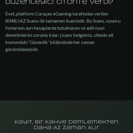
düzenleyici otorite verdi?
Evet, platform Curaçao eGaming tarafından verilen
8048/JAZ lisansı ile tamamen lisanslıdır. Bu lisans, oyuncu
fonlarının ayrı hesaplarda tutulmasını ve adil oyun
denetimlerini zorunlu kılar. Lisans belgemiz, sitenin alt
kısmındaki 'Güvenlik' bölümünde her zaman
görüntülenebilir.
Kayıt, Bir Kahve Demlemekten
Daha Az Zaman Alır