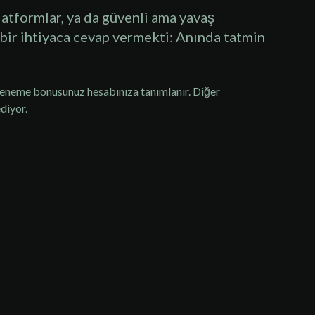
latformlar, ya da güvenli ama yavaş
 bir ihtiyaca cevap vermekti: Anında tatmin
 deneme bonusunuz hesabınıza tanımlanır. Diğer
diyor.