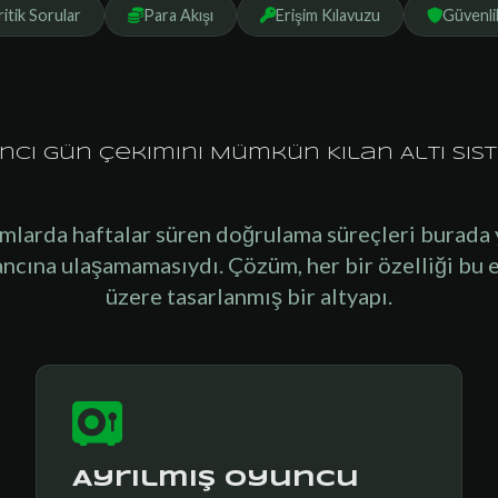
ritik Sorular
Para Akışı
Erişim Kılavuzu
Güvenli
inci Gün Çekimini Mümkün Kılan Altı Si
mlarda haftalar süren doğrulama süreçleri burada
cına ulaşamamasıydı. Çözüm, her bir özelliği bu 
üzere tasarlanmış bir altyapı.
Ayrılmış Oyuncu