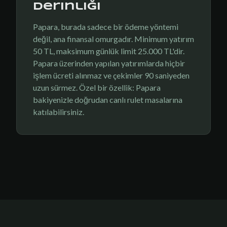
Derinliği
Papara, burada sadece bir ödeme yöntemi
değil, ana finansal omurgadır. Minimum yatırım
50 TL, maksimum günlük limit 25.000 TL'dir.
Papara üzerinden yapılan yatırımlarda hiçbir
işlem ücreti alınmaz ve çekimler 90 saniyeden
uzun sürmez. Özel bir özellik: Papara
bakiyenizle doğrudan canlı rulet masalarına
katılabilirsiniz.