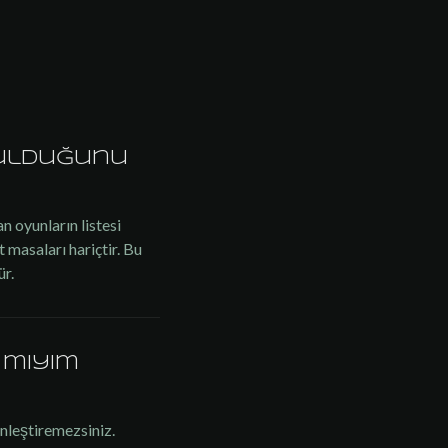
tulduğunu
 oyunların listesi
 masaları hariçtir. Bu
r.
 miyim
nleştiremezsiniz.