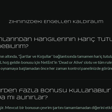
Zihninizdeki Engelleri Kaldıralım
larından hangilerinin hariç tu
ebilirim?
 altında, 'Şartlar ve Koşullar' bağlantısında tamamen hariç tutulan
 hoş geldin bonusu için NetEnt'in 'Dead or Alive' slotu ve tüm rulet
le oynamaya başlamadan önce her zaman kontrol panelinizde görünü
irden fazla bonusu kullanabilir
a mı alınırlar?
eşir. Mevcut bir bonusun çevrim şartını tamamlamadan diğerini etki