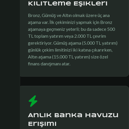
Kilitleme Eşikleri
Bronz, Gümüş ve Altın olmak üzere üç ana
aşama var. İlk çekiminizi yapmak için Bronz
aşamaya geçmeniz yeterli; bu da sadece 500
TL toplam yatırım veya 2.000 TL çevrim
gerektiriyor. Gümüş aşama (5.000 TL yatırım)
günlük çekim limitinizi iki katına çıkarırken,
Altın aşama (15.000 TL yatırım) size özel
finans danışmanı atar.
Anlık Banka Havuzu
Erişimi