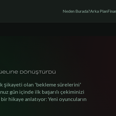
Neden Burada?
Arka Plan
Fina
Ritüeline Dönüştürdü
k şikayeti olan 'bekleme sürelerini'
z gün içinde ilk başarılı çekiminizi
bir hikaye anlatıyor: Yeni oyuncuların