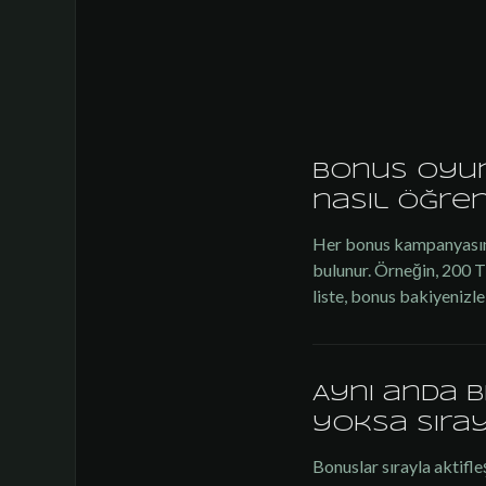
Bonus oyun
nasıl öğren
Her bonus kampanyasının
bulunur. Örneğin, 200 TL
liste, bonus bakiyeniz
Aynı anda b
yoksa sıray
Bonuslar sırayla aktifl