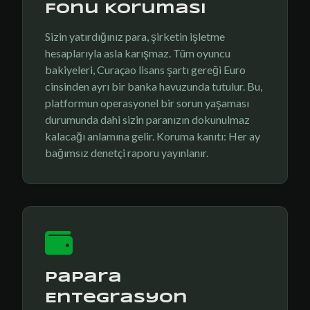
Fonu Koruması
Sizin yatırdığınız para, şirketin işletme
hesaplarıyla asla karışmaz. Tüm oyuncu
bakiyeleri, Curaçao lisans şartı gereği Euro
cinsinden ayrı bir banka havuzunda tutulur. Bu,
platformun operasyonel bir sorun yaşaması
durumunda dahi sizin paranızın dokunulmaz
kalacağı anlamına gelir. Koruma kanıtı: Her ay
bağımsız denetçi raporu yayınlanır.
Papara
Entegrasyon