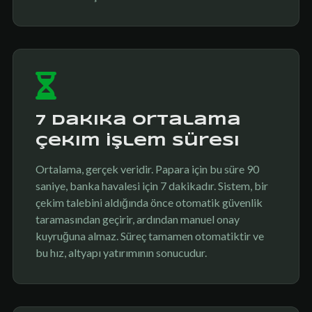
7 Dakika Ortalama
Çekim İşlem Süresi
Ortalama, gerçek veridir. Papara için bu süre 90
saniye, banka havalesi için 7 dakikadır. Sistem, bir
çekim talebini aldığında önce otomatik güvenlik
taramasından geçirir, ardından manuel onay
kuyruğuna almaz. Süreç tamamen otomatiktir ve
bu hız, altyapı yatırımının sonucudur.