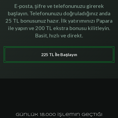
E-posta, şifre ve telefonunuzu girerek
başlayın. Telefonunuzu doğruladığınız anda
25 TL bonusunuz hazır. İlk yatırımınızı Papara
ile yapın ve 200 TL ekstra bonusu kilitleyin.
Basit, hızlı ve direkt.
225 TL İle Başlayın
Günlük 18.000 İşlemin Geçtiği