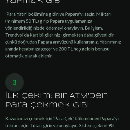
Yapmak Gibi
'Para Yatır' bölümüne gidin ve Papara'yı seçin. Miktarı
(minimum 50 TL) girip Papara uygulamanıza
yönlendirildiğinizde, ödemeyi onaylayın. Bu işlem,
Trendyol'da kart bilgilerinizi girmekten daha güvenlidir
çünkü doğrudan Papara arayüzünü kullanırsınız. Yatırımınız
anında hesabınıza geçer ve 200 TL hoş geldin bonusu
otomatik olarak eklenir.
3
İlk Çekim: Bir ATM'den
Para Çekmek Gibi
Kazancınızı çekmek için 'Para Çek' bölümünden Papara'yı
tekrar seçin. Tutarı girin ve onaylayın. Sistem, çekimi 90