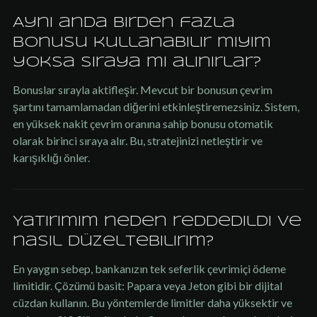
Aynı anda birden fazla
bonusu kullanabilir miyim
yoksa sıraya mı alınırlar?
Bonuslar sırayla aktifleşir. Mevcut bir bonusun çevrim
şartını tamamlamadan diğerini etkinleştiremezsiniz. Sistem,
en yüksek nakit çevrim oranına sahip bonusu otomatik
olarak birinci sıraya alır. Bu, stratejinizi netleştirir ve
karışıklığı önler.
Yatırımım neden reddedildi ve
nasıl düzeltebilirim?
En yaygın sebep, bankanızın tek seferlik çevrimiçi ödeme
limitidir. Çözümü basit: Papara veya Jeton gibi bir dijital
cüzdan kullanın. Bu yöntemlerde limitler daha yüksektir ve