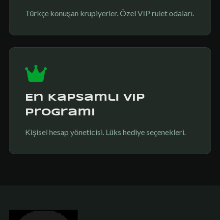
Türkçe konuşan krupiyerler. Özel VIP rulet odaları.
En Kapsamlı VIP
Programı
Kişisel hesap yöneticisi. Lüks hediye seçenekleri.