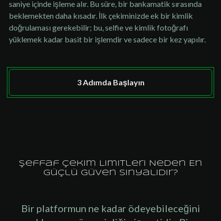
saniye içinde işleme alır. Bu süre, bir bankamatik sırasında
beklemekten daha kısadır. İlk çekiminizde ek bir kimlik
doğrulaması gerekebilir; bu, selfie ve kimlik fotoğrafı
yüklemek kadar basit bir işlemdir ve sadece bir kez yapılır.
3 Adımda Başlayın
Şeffaf Çekim Limitleri Neden En
Güçlü Güven Sinyalidir?
Bir platformun ne kadar ödeyebileceğini