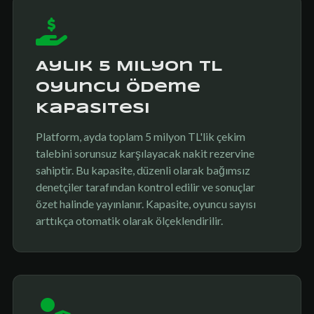
Aylık 5 Milyon TL
Oyuncu Ödeme
Kapasitesi
Platform, ayda toplam 5 milyon TL'lik çekim
talebini sorunsuz karşılayacak nakit rezervine
sahiptir. Bu kapasite, düzenli olarak bağımsız
denetçiler tarafından kontrol edilir ve sonuçlar
özet halinde yayınlanır. Kapasite, oyuncu sayısı
arttıkça otomatik olarak ölçeklendirilir.