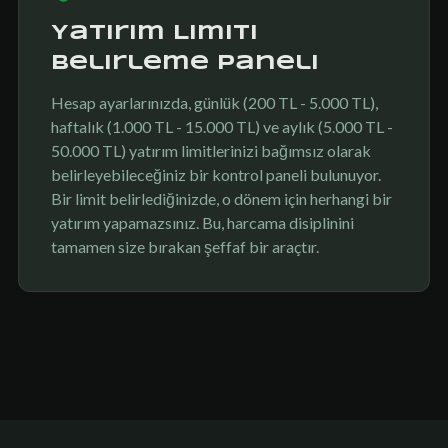
Yatırım Limiti
Belirleme Paneli
Hesap ayarlarınızda, günlük (200 TL - 5.000 TL),
haftalık (1.000 TL - 15.000 TL) ve aylık (5.000 TL -
50.000 TL) yatırım limitlerinizi bağımsız olarak
belirleyebileceğiniz bir kontrol paneli bulunuyor.
Bir limit belirlediğinizde, o dönem için herhangi bir
yatırım yapamazsınız. Bu, harcama disiplinini
tamamen size bırakan şeffaf bir araçtır.