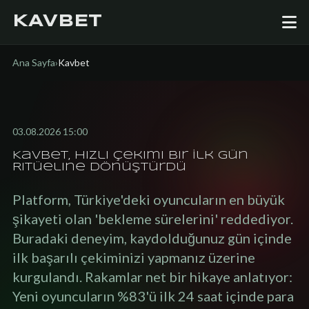
Ana İçeriğe Geç
KAVBET
Ana Sayfa
›
Kavbet
03.08.2026 15:00
Kavbet, Hızlı Çekimi Bir İlk Gün
Ritüeline Dönüştürdü
Platform, Türkiye'deki oyuncuların en büyük
şikayeti olan 'bekleme sürelerini' reddediyor.
Buradaki deneyim, kaydolduğunuz gün içinde
ilk başarılı çekiminizi yapmanız üzerine
kurgulandı. Rakamlar net bir hikaye anlatıyor:
Yeni oyuncuların %83'ü ilk 24 saat içinde para