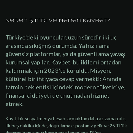
Neden Şimdi ve Neden Kavbet?
Türkiye'deki oyuncular, uzun süredir iki uç
arasında sıkışmış durumda: Ya hızlı ama
güvensiz platformlar, ya da güvenli ama yavaş
kurumsal yapılar. Kavbet, bu ikilemi ortadan
kaldırmak için 2023'te kuruldu. Misyon,
kültürel bir ihtiyaca cevap vermekti: Anında
tatmin beklentisi içindeki modern tüketiciye,
finansal ciddiyeti de unutmadan hizmet
etmek.
Kayıt, bir sosyal medya hesabı açmaktan daha az zaman alır.
İlk beş dakika içinde, doğrulama e-postanız gelir ve 25 TL'lik
deneme bonusunuz hesabınıza tanımlanır. Diğer