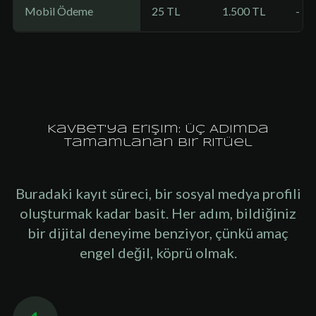
Mobil Ödeme
25 TL
1.500 TL
-
Kavbet'ya Erişim: Üç Adımda
Tamamlanan Bir Ritüel
Buradaki kayıt süreci, bir sosyal medya profili
oluşturmak kadar basit. Her adım, bildiğiniz
bir dijital deneyime benziyor, çünkü amaç
engel değil, köprü olmak.