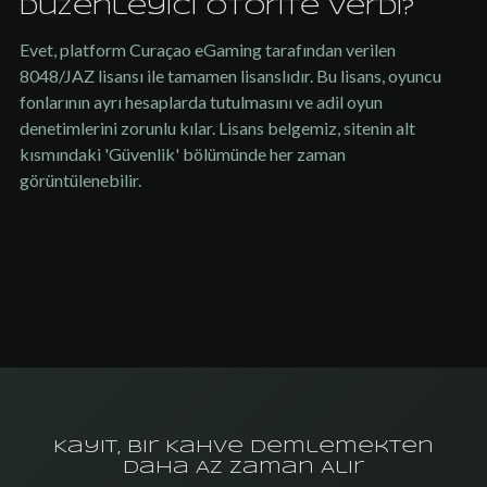
düzenleyici otorite verdi?
Evet, platform Curaçao eGaming tarafından verilen
8048/JAZ lisansı ile tamamen lisanslıdır. Bu lisans, oyuncu
fonlarının ayrı hesaplarda tutulmasını ve adil oyun
denetimlerini zorunlu kılar. Lisans belgemiz, sitenin alt
kısmındaki 'Güvenlik' bölümünde her zaman
görüntülenebilir.
Kayıt, Bir Kahve Demlemekten
Daha Az Zaman Alır