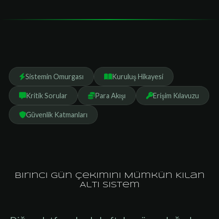
Sayfa İçeriği
Sistemin Omurgası
Kuruluş Hikayesi
Kritik Sorular
Para Akışı
Erişim Kılavuzu
Güvenlik Katmanları
Birinci Gün Çekimini Mümkün Kılan
Altı Sistem