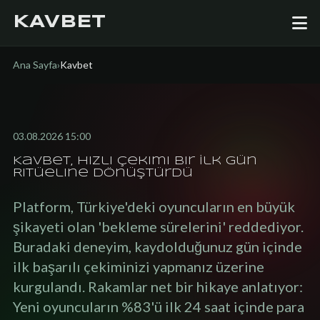
Ana İçeriğe Geç
KAVBET
Ana Sayfa
›
Kavbet
03.08.2026 15:00
Kavbet, Hızlı Çekimi Bir İlk Gün
Ritüeline Dönüştürdü
Platform, Türkiye'deki oyuncuların en büyük
şikayeti olan 'bekleme sürelerini' reddediyor.
Buradaki deneyim, kaydolduğunuz gün içinde
ilk başarılı çekiminizi yapmanız üzerine
kurgulandı. Rakamlar net bir hikaye anlatıyor:
Yeni oyuncuların %83'ü ilk 24 saat içinde para