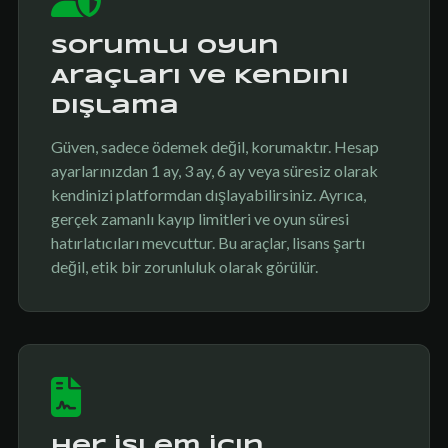
Sorumlu Oyun
Araçları ve Kendini
Dışlama
Güven, sadece ödemek değil, korumaktır. Hesap
ayarlarınızdan 1 ay, 3 ay, 6 ay veya süresiz olarak
kendinizi platformdan dışlayabilirsiniz. Ayrıca,
gerçek zamanlı kayıp limitleri ve oyun süresi
hatırlatıcıları mevcuttur. Bu araçlar, lisans şartı
değil, etik bir zorunluluk olarak görülür.
Her İşlem İçin