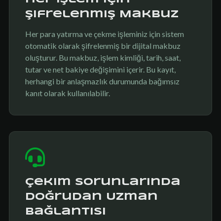
Şifrelenmiş Makbuz
Her para yatırma ve çekme işleminiz için sistem
otomatik olarak şifrelenmiş bir dijital makbuz
oluşturur. Bu makbuz, işlem kimliği, tarih, saat,
tutar ve net bakiye değişimini içerir. Bu kayıt,
herhangi bir anlaşmazlık durumunda bağımsız
kanıt olarak kullanılabilir.
Çekim Sorunlarında
Doğrudan Uzman
Bağlantısı