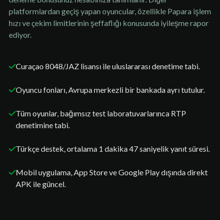
platformlardan geçiş yapan oyuncular, özellikle Papara işlem
hızı ve çekim limitlerinin şeffaflığı konusunda iyileşme rapor
ediyor.
Curaçao 8048/JAZ lisansı ile uluslararası denetime tabi.
Oyuncu fonları, Avrupa merkezli bir bankada ayrı tutulur.
Tüm oyunlar, bağımsız test laboratuvarlarınca RTP
denetimine tabi.
Türkçe destek, ortalama 1 dakika 47 saniyelik yanıt süresi.
Mobil uygulama, App Store ve Google Play dışında direkt
APK ile güncel.