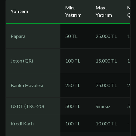
Min.
Max.
Min
Yöntem
Yatırım
Yatırım
Çek
Papara
50 TL
25.000 TL
100
Jeton (QR)
100 TL
15.000 TL
100
Banka Havalesi
250 TL
75.000 TL
250
USDT (TRC-20)
500 TL
Sınırsız
500
Kredi Kartı
100 TL
10.000 TL
-