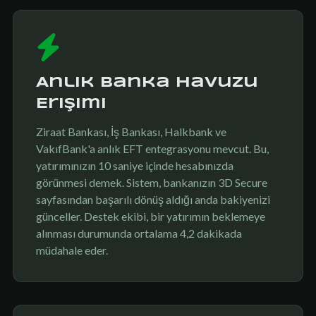
Anlık Banka Havuzu
Erişimi
Ziraat Bankası, İş Bankası, Halkbank ve
VakıfBank'a anlık EFT entegrasyonu mevcut. Bu,
yatırımınızın 10 saniye içinde hesabınızda
görünmesi demek. Sistem, bankanızın 3D Secure
sayfasından başarılı dönüş aldığı anda bakiyenizi
günceller. Destek ekibi, bir yatırımın beklemeye
alınması durumunda ortalama 4,2 dakikada
müdahale eder.