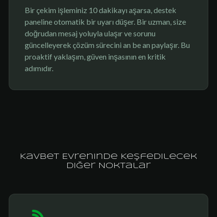
Bir çekim işleminiz 10 dakikayı aşarsa, destek
paneline otomatik bir uyarı düşer. Bir uzman, size
doğrudan mesaj yoluyla ulaşır ve sorunu
güncelleyerek çözüm sürecini an be an paylaşır. Bu
proaktif yaklaşım, güven inşasının en kritik
adımıdır.
Kavbet Evreninde Keşfedilecek
Diğer Noktalar