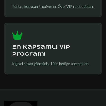
Türkçe konuşan krupiyerler. Özel VIP rulet odaları.
En Kapsamlı VIP
Programı
Kişisel hesap yöneticisi. Lüks hediye seçenekleri.