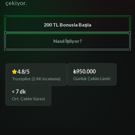
çekiyor.
200 TL Bonusla Başla
Nasıl İşliyor?
4.8/5
₺950.000
Trustpilot (2.4K inceleme)
Günlük Çekim Limiti
< 7 dk
Ort. Çekim Süresi