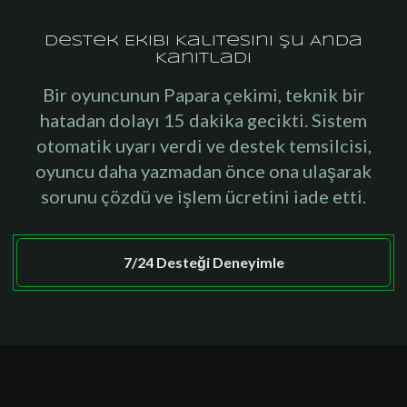
Destek Ekibi Kalitesini Şu Anda
Kanıtladı
Bir oyuncunun Papara çekimi, teknik bir
hatadan dolayı 15 dakika gecikti. Sistem
otomatik uyarı verdi ve destek temsilcisi,
oyuncu daha yazmadan önce ona ulaşarak
sorunu çözdü ve işlem ücretini iade etti.
7/24 Desteği Deneyimle