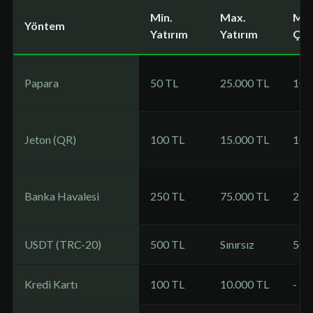
Min.
Max.
Min
Yöntem
Yatırım
Yatırım
Çek
Papara
50 TL
25.000 TL
100
Jeton (QR)
100 TL
15.000 TL
100
Banka Havalesi
250 TL
75.000 TL
250
USDT (TRC-20)
500 TL
Sınırsız
500
Kredi Kartı
100 TL
10.000 TL
-