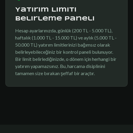
Yatırım Limiti
Belirleme Paneli
Hesap ayarlarınızda, günlük (200 TL - 5.000 TL),
haftalık (1.000 TL - 15.000 TL) ve aylık (5.000 TL -
50.000 TL) yatırım limitlerinizi bağımsız olarak
belirleyebileceğiniz bir kontrol paneli bulunuyor.
Bir limit belirlediğinizde, o dönem için herhangi bir
yatırım yapamazsınız. Bu, harcama disiplinini
tamamen size bırakan şeffaf bir araçtır.