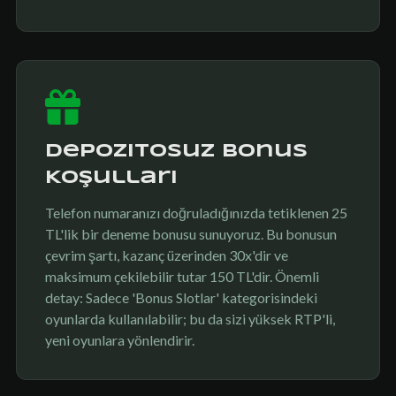
Depozitosuz Bonus
Koşulları
Telefon numaranızı doğruladığınızda tetiklenen 25
TL'lik bir deneme bonusu sunuyoruz. Bu bonusun
çevrim şartı, kazanç üzerinden 30x'dir ve
maksimum çekilebilir tutar 150 TL'dir. Önemli
detay: Sadece 'Bonus Slotlar' kategorisindeki
oyunlarda kullanılabilir; bu da sizi yüksek RTP'li,
yeni oyunlara yönlendirir.