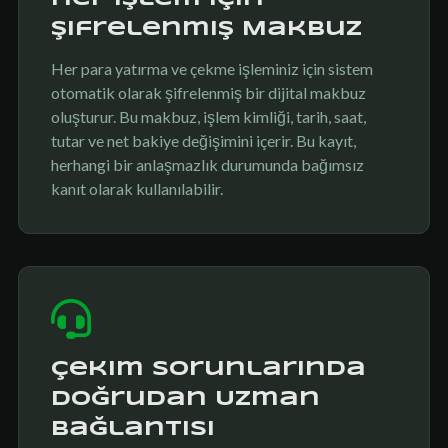
Şifrelenmiş Makbuz
Her para yatırma ve çekme işleminiz için sistem
otomatik olarak şifrelenmiş bir dijital makbuz
oluşturur. Bu makbuz, işlem kimliği, tarih, saat,
tutar ve net bakiye değişimini içerir. Bu kayıt,
herhangi bir anlaşmazlık durumunda bağımsız
kanıt olarak kullanılabilir.
Çekim Sorunlarında
Doğrudan Uzman
Bağlantısı