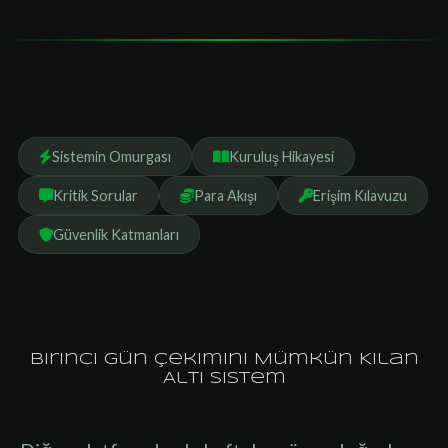
Sayfa İçeriği
Sistemin Omurgası
Kuruluş Hikayesi
Kritik Sorular
Para Akışı
Erişim Kılavuzu
Güvenlik Katmanları
Birinci Gün Çekimini Mümkün Kılan
Altı Sistem