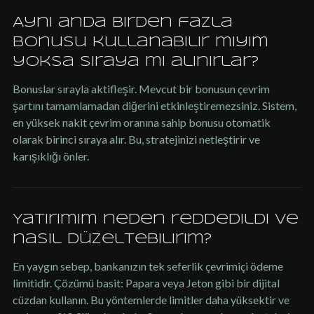
Aynı anda birden fazla
bonusu kullanabilir miyim
yoksa sıraya mı alınırlar?
Bonuslar sırayla aktifleşir. Mevcut bir bonusun çevrim
şartını tamamlamadan diğerini etkinleştiremezsiniz. Sistem,
en yüksek nakit çevrim oranına sahip bonusu otomatik
olarak birinci sıraya alır. Bu, stratejinizi netleştirir ve
karışıklığı önler.
Yatırımım neden reddedildi ve
nasıl düzeltebilirim?
En yaygın sebep, bankanızın tek seferlik çevrimiçi ödeme
limitidir. Çözümü basit: Papara veya Jeton gibi bir dijital
cüzdan kullanın. Bu yöntemlerde limitler daha yüksektir ve