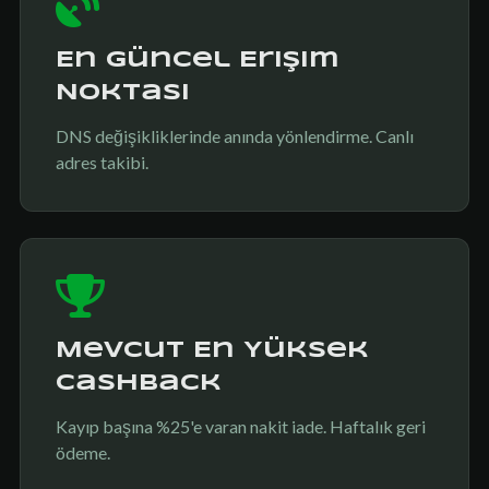
En Güncel Erişim
Noktası
DNS değişikliklerinde anında yönlendirme. Canlı
adres takibi.
Mevcut En Yüksek
Cashback
Kayıp başına %25'e varan nakit iade. Haftalık geri
ödeme.