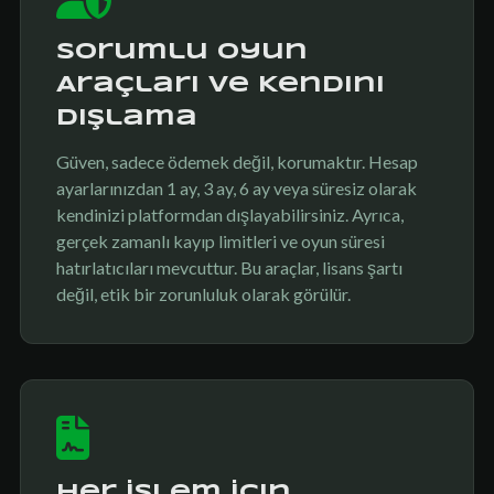
Sorumlu Oyun
Araçları ve Kendini
Dışlama
Güven, sadece ödemek değil, korumaktır. Hesap
ayarlarınızdan 1 ay, 3 ay, 6 ay veya süresiz olarak
kendinizi platformdan dışlayabilirsiniz. Ayrıca,
gerçek zamanlı kayıp limitleri ve oyun süresi
hatırlatıcıları mevcuttur. Bu araçlar, lisans şartı
değil, etik bir zorunluluk olarak görülür.
Her İşlem İçin