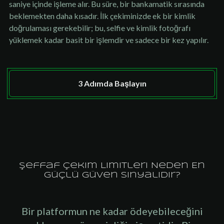
saniye içinde işleme alır. Bu süre, bir bankamatik sırasında
beklemekten daha kısadır. İlk çekiminizde ek bir kimlik
doğrulaması gerekebilir; bu, selfie ve kimlik fotoğrafı
yüklemek kadar basit bir işlemdir ve sadece bir kez yapılır.
3 Adımda Başlayın
Şeffaf Çekim Limitleri Neden En
Güçlü Güven Sinyalidir?
Bir platformun ne kadar ödeyebileceğini