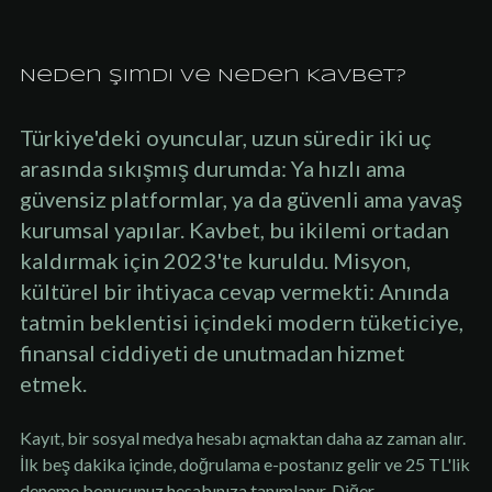
Neden Şimdi ve Neden Kavbet?
Türkiye'deki oyuncular, uzun süredir iki uç
arasında sıkışmış durumda: Ya hızlı ama
güvensiz platformlar, ya da güvenli ama yavaş
kurumsal yapılar. Kavbet, bu ikilemi ortadan
kaldırmak için 2023'te kuruldu. Misyon,
kültürel bir ihtiyaca cevap vermekti: Anında
tatmin beklentisi içindeki modern tüketiciye,
finansal ciddiyeti de unutmadan hizmet
etmek.
Kayıt, bir sosyal medya hesabı açmaktan daha az zaman alır.
İlk beş dakika içinde, doğrulama e-postanız gelir ve 25 TL'lik
deneme bonusunuz hesabınıza tanımlanır. Diğer