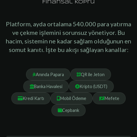
Finansal Köprü
Platform, ayda ortalama 540.000 para yatırma
ve çekme işlemini sorunsuz yönetiyor. Bu
hacim, sistemin ne kadar sağlam olduğunun en
somut kanıtı. İşte bu akışı sağlayan kanallar:
Anında Papara
QR ile Jeton
Banka Havalesi
Kripto (USDT)
Kredi Kartı
Mobil Ödeme
Mefete
Cepbank